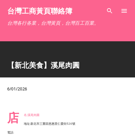
跳到主要內容
台灣工商黃頁聯絡簿
台灣各行各業，台灣黃頁，台灣百工百業。
【新北美食】溪尾肉圓
6/01/2026
店
名:溪尾肉圓
地址:新北市三重區慈惠里仁愛街520號
電話: