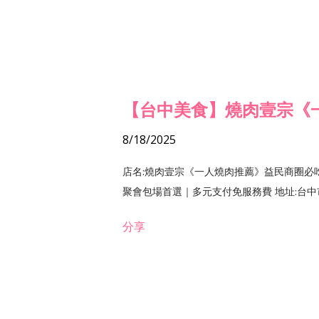
【台中美食】燒肉壹宗《
8/18/2025
店名:燒肉壹宗《一人燒肉推薦》益民商圈必
聚會包場首選｜多元支付免服務費 地址:台中市北區
分享