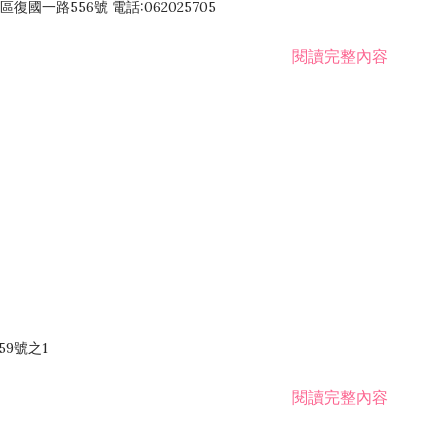
國一路556號 電話:062025705
閱讀完整內容
59號之1
閱讀完整內容