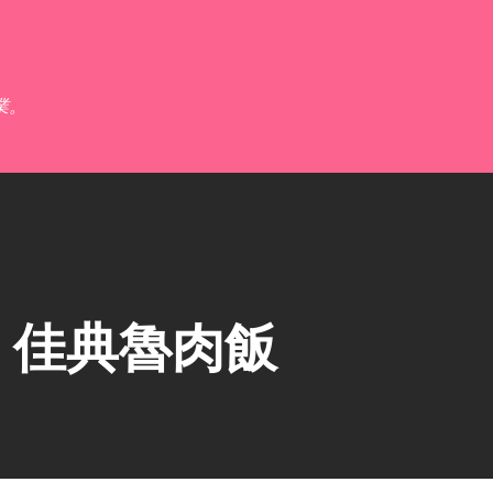
跳到主要內容
業。
】佳典魯肉飯