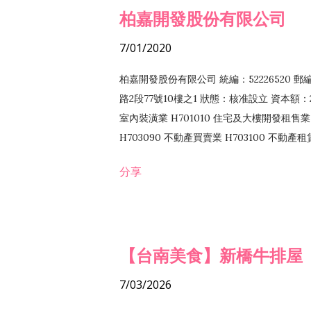
柏嘉開發股份有限公司
7/01/2020
柏嘉開發股份有限公司 統編：52226520 
路2段77號10樓之1 狀態：核准設立 資本額：2
室內裝潢業 H701010 住宅及大樓開發租售業 
H703090 不動產買賣業 H703100 不動產
營法令非禁止或限制之業務
分享
【台南美食】新橋牛排屋
7/03/2026