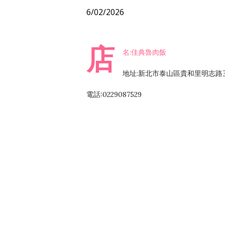
6/02/2026
店
名:佳典魯肉飯
地址:新北市泰山區貴和里明志路三
電話:0229087529