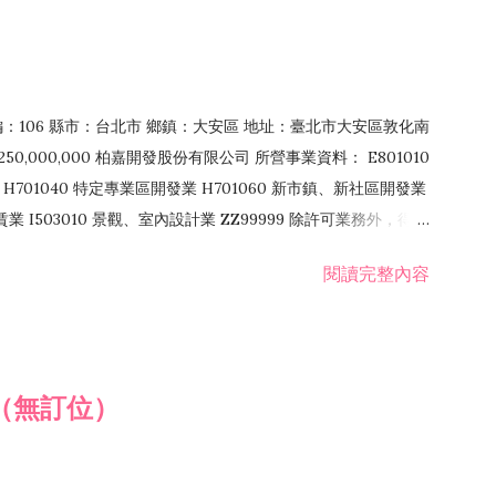
郵編：106 縣市：台北市 鄉鎮：大安區 地址：臺北市大安區敦化南
50,000,000 柏嘉開發股份有限公司 所營事業資料： E801010
H701040 特定專業區開發業 H701060 新市鎮、新社區開發業
租賃業 I503010 景觀、室內設計業 ZZ99999 除許可業務外，得經
閱讀完整內容
（無訂位）