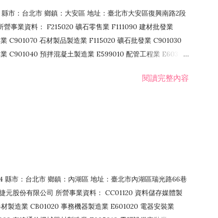
106 縣市：台北市 鄉鎮：大安區 地址：臺北市大安區復興南路2段
營事業資料： F215020 礦石零售業 F111090 建材批發業
業 C901070 石材製品製造業 F115020 礦石批發業 C901030
C901040 預拌混凝土製造業 E599010 配管工程業 E603110
 室內裝潢業 E901010 油漆工程業 E903010 防蝕、防銹工程業
閱讀完整內容
發業 F106020 日常用品批發業 F108031 醫療器材批發業
貨、飲料零售業 F206020 日常用品零售業 F208031 醫療器材零售
面零售業 F399990 其他綜合零售業 F401010 國際貿易業
止或限制之業務
：114 縣市：台北市 鄉鎮：內湖區 地址：臺北市內湖區瑞光路66巷
00 捷元股份有限公司 所營事業資料： CC01120 資料儲存媒體製
製造業 CB01020 事務機器製造業 E601020 電器安裝業