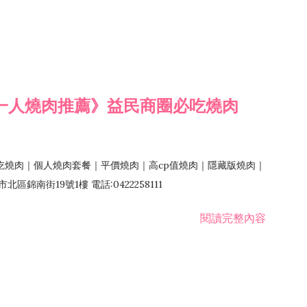
一人燒肉推薦》益民商圈必吃燒肉
吃燒肉｜個人燒肉套餐｜平價燒肉｜高cp值燒肉｜隱藏版燒肉｜
錦南街19號1樓 電話:0422258111
閱讀完整內容