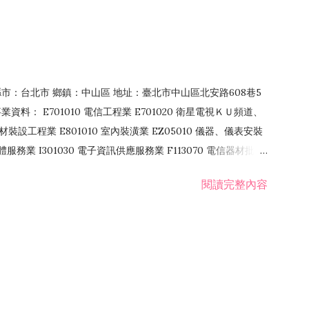
4 縣市：台北市 鄉鎮：中山區 地址：臺北市中山區北安路608巷5
資料： E701010 電信工程業 E701020 衛星電視ＫＵ頻道、
裝設工程業 E801010 室內裝潢業 EZ05010 儀器、儀表安裝
訊軟體服務業 I301030 電子資訊供應服務業 F113070 電信器材批發
 國際貿易業 ZZ99999 除許可業務外，得經營法令非禁止或限制之業
閱讀完整內容
業 F401171 酒類輸入業