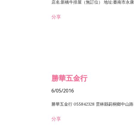
店名:新橋牛排屋（無訂位） 地址:臺南市永康區復
分享
勝華五金行
6/05/2016
勝華五金行 055842328 雲林縣莿桐鄉中山路
分享