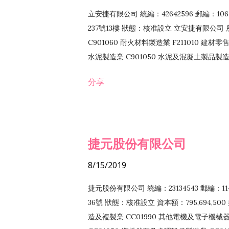
立安捷有限公司 統編：42642596 郵編：
237號13樓 狀態：核准設立 立安捷有限公司 所
C901060 耐火材料製造業 F211010 建材零售
水泥製造業 C901050 水泥及混凝土製品製造業 
冷作工程業 E603120 噴砂工程業 E801010
分享
EZ99990 其他工程業 F102170 食品什貨批
F108040 化粧品批發業 F203010 食品什
業 F208040 化粧品零售業 F399040 無店
ZZ99999 除許可業務外，得經營法令非禁
捷元股份有限公司
8/15/2019
捷元股份有限公司 統編：23134543 郵編
36號 狀態：核准設立 資本額：795,694,5
造及複製業 CC01990 其他電機及電子機械器材