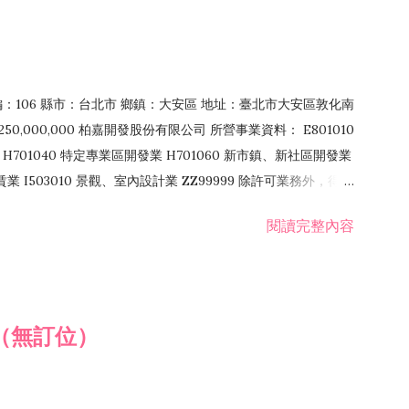
郵編：106 縣市：台北市 鄉鎮：大安區 地址：臺北市大安區敦化南
50,000,000 柏嘉開發股份有限公司 所營事業資料： E801010
H701040 特定專業區開發業 H701060 新市鎮、新社區開發業
租賃業 I503010 景觀、室內設計業 ZZ99999 除許可業務外，得經
閱讀完整內容
（無訂位）