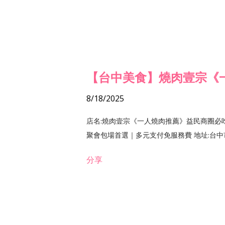
【台中美食】燒肉壹宗《
8/18/2025
店名:燒肉壹宗《一人燒肉推薦》益民商圈必
聚會包場首選｜多元支付免服務費 地址:台中市北區
分享