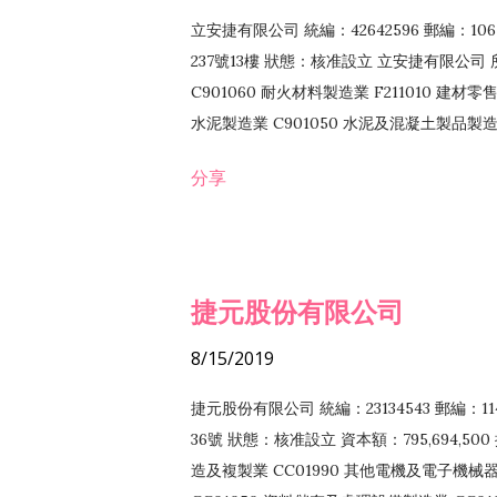
立安捷有限公司 統編：42642596 郵編：
237號13樓 狀態：核准設立 立安捷有限公司 所
C901060 耐火材料製造業 F211010 建材零售
水泥製造業 C901050 水泥及混凝土製品製造業 
冷作工程業 E603120 噴砂工程業 E801010
分享
EZ99990 其他工程業 F102170 食品什貨批
F108040 化粧品批發業 F203010 食品什
業 F208040 化粧品零售業 F399040 無店
ZZ99999 除許可業務外，得經營法令非禁
捷元股份有限公司
8/15/2019
捷元股份有限公司 統編：23134543 郵編
36號 狀態：核准設立 資本額：795,694,5
造及複製業 CC01990 其他電機及電子機械器材