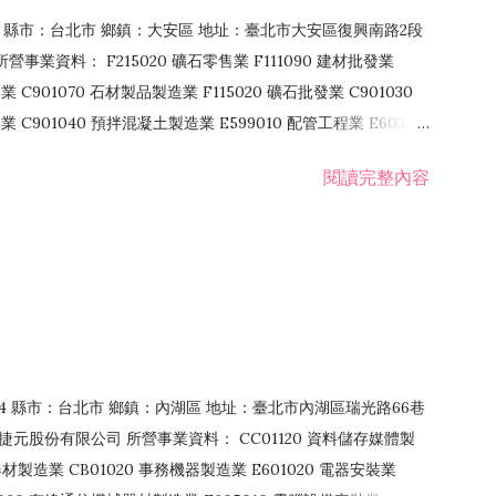
106 縣市：台北市 鄉鎮：大安區 地址：臺北市大安區復興南路2段
營事業資料： F215020 礦石零售業 F111090 建材批發業
業 C901070 石材製品製造業 F115020 礦石批發業 C901030
C901040 預拌混凝土製造業 E599010 配管工程業 E603110
 室內裝潢業 E901010 油漆工程業 E903010 防蝕、防銹工程業
閱讀完整內容
發業 F106020 日常用品批發業 F108031 醫療器材批發業
貨、飲料零售業 F206020 日常用品零售業 F208031 醫療器材零售
面零售業 F399990 其他綜合零售業 F401010 國際貿易業
止或限制之業務
：114 縣市：台北市 鄉鎮：內湖區 地址：臺北市內湖區瑞光路66巷
00 捷元股份有限公司 所營事業資料： CC01120 資料儲存媒體製
製造業 CB01020 事務機器製造業 E601020 電器安裝業