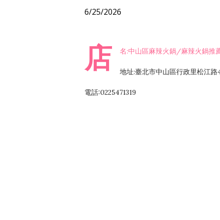
6/25/2026
店
名:中山區麻辣火鍋/麻辣火鍋推
地址:臺北市中山區行政里松江路4
電話:0225471319