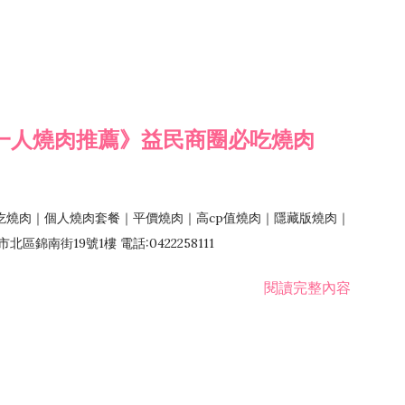
一人燒肉推薦》益民商圈必吃燒肉
吃燒肉｜個人燒肉套餐｜平價燒肉｜高cp值燒肉｜隱藏版燒肉｜
錦南街19號1樓 電話:0422258111
閱讀完整內容