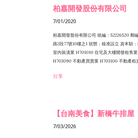
柏嘉開發股份有限公司
7/01/2020
柏嘉開發股份有限公司 統編：52226520 
路2段77號10樓之1 狀態：核准設立 資本額：2
室內裝潢業 H701010 住宅及大樓開發租售業 
H703090 不動產買賣業 H703100 不動產
營法令非禁止或限制之業務
分享
【台南美食】新橋牛排屋
7/03/2026