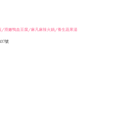
薦/滑嫩鴨血豆腐/麻凡麻辣火鍋/養生蔬果湯
37號