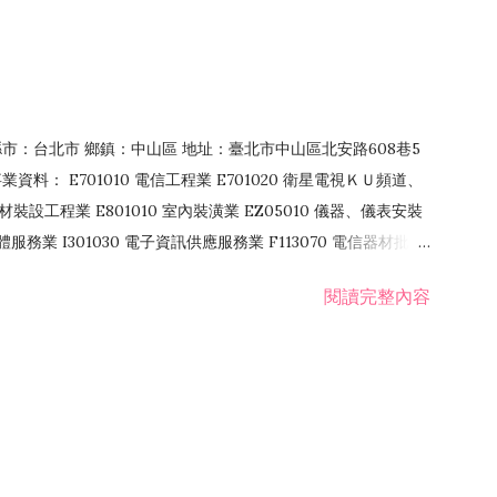
4 縣市：台北市 鄉鎮：中山區 地址：臺北市中山區北安路608巷5
資料： E701010 電信工程業 E701020 衛星電視ＫＵ頻道、
裝設工程業 E801010 室內裝潢業 EZ05010 儀器、儀表安裝
訊軟體服務業 I301030 電子資訊供應服務業 F113070 電信器材批發
 國際貿易業 ZZ99999 除許可業務外，得經營法令非禁止或限制之業
閱讀完整內容
業 F401171 酒類輸入業