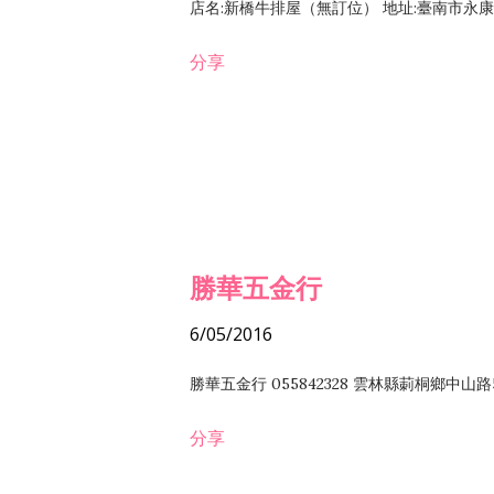
店名:新橋牛排屋（無訂位） 地址:臺南市永康區復
分享
勝華五金行
6/05/2016
勝華五金行 055842328 雲林縣莿桐鄉中山路
分享