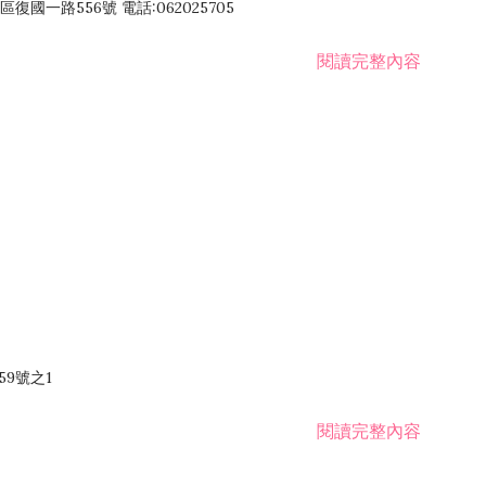
國一路556號 電話:062025705
閱讀完整內容
59號之1
閱讀完整內容