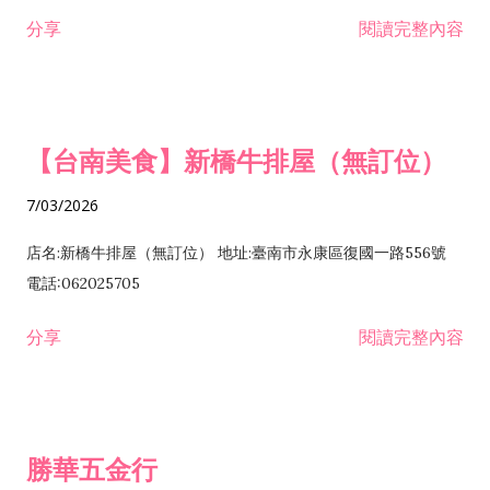
租售業 H701040 特定專業區開發業 H701060 新市鎮、新社區開
分享
閱讀完整內容
發業 H703090 不動產買賣業 H703100 不動產租賃業 I503010
景觀、室內設計業 ZZ99999 除許可業務外，得經營法令非禁止
或限制之業務
【台南美食】新橋牛排屋（無訂位）
7/03/2026
店名:新橋牛排屋（無訂位） 地址:臺南市永康區復國一路556號
電話:062025705
分享
閱讀完整內容
勝華五金行