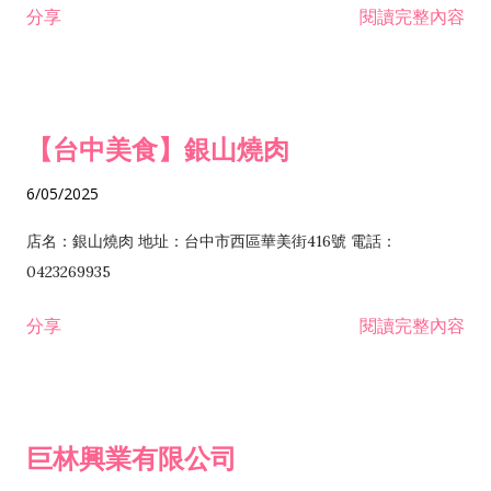
分享
閱讀完整內容
I301030 電子資訊供應服務業 I401010 一般廣告服務業 I501010
安裝工程業 F206020 日常用品零售業 F206040 水器材料零售業
產品設計業 IE01010 電信業務門號代辦業 IZ06010 理貨包裝業
F206060 祭祀用品零售業 F207030 清潔用品零售業 F211010 建
IZ09010 管理系統驗證業 IZ12010 人力派遣業 IZ13010 網路認
材零售業 F213010 電器零售業 F213030 電腦及事務性機器設備
證服務業 IZ15010 市場研究及民意調查業 IZ99990 其他工商服
零售業 F217010 消防安全設備零售業 F218010 資訊軟體零售業
【台中美食】銀山燒肉
務業 J399010 軟體出版業 J601010 藝文服務業 J602010 演藝活
H701010 住宅及大樓開發租售業 H701020 工業廠房開發租售業
動業 J701040 休閒活動場館業 J802010 運動訓練業 JA02010 電
H701050 投資興建公共建設業 H701060 新市鎮、新社區開發業
6/05/2025
器及電子產品修理業 JB01010 會議及展覽服務業 JD01010 工商
H701070 區段徵收及市地重劃代辦業 H701090 都市更新整建維
徵信服務業 JE01010 租賃業 E801010 室內裝潢業 E603010 電
護業 H702010 建築經理業 H703090 不動產買賣業 H703100 不
店名：銀山燒肉 地址：台中市西區華美街416號 電話：
纜安裝工程業 EZ05010 儀器、儀表安裝工程業 F102030 菸酒批
動產租賃業 I103060 管理顧問業 I199990 其他顧問服務業
0423269935
發業 F10...
I301010 資訊軟體服務業 I301020 資料處理服務業 I301030 電子
分享
閱讀完整內容
資訊供應服務業 IF01010 消防安全設備檢修業 JZ99050 仲介服
務業 JZ99990 未分類其他服務業 F201070 花卉零售業 F203010
食品什貨、飲料零售業 F204110 布疋、衣著、鞋、帽、傘、服飾
品零售業 F207200 化學原料零售業 F209060 文教、樂器、育樂
巨林興業有限公司
用品零售業 F215010 首飾及貴金屬零售業 F399040 無店面零售
業 F399990 其他綜合零售業 I301040 第三方支付服務業