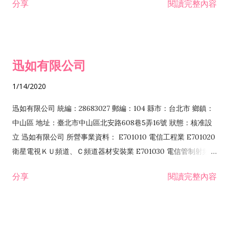
分享
閱讀完整內容
迅如有限公司
1/14/2020
迅如有限公司 統編：28683027 郵編：104 縣市：台北市 鄉鎮：
中山區 地址：臺北市中山區北安路608巷5弄16號 狀態：核准設
立 迅如有限公司 所營事業資料： E701010 電信工程業 E701020
衛星電視ＫＵ頻道、Ｃ頻道器材安裝業 E701030 電信管制射頻器
材裝設工程業 E801010 室內裝潢業 EZ05010 儀器、儀表安裝工
分享
閱讀完整內容
程業 I102010 投資顧問業 I301010 資訊軟體服務業 I301030 電
子資訊供應服務業 F113070 電信器材批發業 F118010 資訊軟體
批發業 F401010 國際貿易業 ZZ99999 除許可業務外，得經營法
令非禁止或限制之業務 F102030 菸酒批發業 F203020 菸酒零售