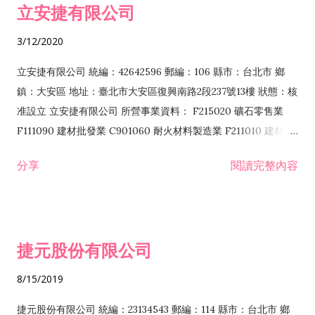
立安捷有限公司
業 F401171 酒類輸入業
3/12/2020
立安捷有限公司 統編：42642596 郵編：106 縣市：台北市 鄉
鎮：大安區 地址：臺北市大安區復興南路2段237號13樓 狀態：核
准設立 立安捷有限公司 所營事業資料： F215020 礦石零售業
F111090 建材批發業 C901060 耐火材料製造業 F211010 建材零
售業 C901070 石材製品製造業 F115020 礦石批發業 C901030
分享
閱讀完整內容
水泥製造業 C901050 水泥及混凝土製品製造業 C901040 預拌混
凝土製造業 E599010 配管工程業 E603110 冷作工程業 E603120
噴砂工程業 E801010 室內裝潢業 E901010 油漆工程業 E903010
防蝕、防銹工程業 EZ99990 其他工程業 F102170 食品什貨批發
捷元股份有限公司
業 F106020 日常用品批發業 F108031 醫療器材批發業 F108040
化粧品批發業 F203010 食品什貨、飲料零售業 F206020 日常用
8/15/2019
品零售業 F208031 醫療器材零售業 F208040 化粧品零售業
F399040 無店面零售業 F399990 其他綜合零售業 F401010 國
捷元股份有限公司 統編：23134543 郵編：114 縣市：台北市 鄉