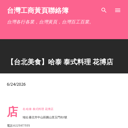
跳到主要內容
台灣工商黃頁聯絡簿
台灣各行各業，台灣黃頁，台灣百工百業。
【台北美食】哈泰 泰式料理 花博店
6/24/2026
店
名:哈泰 泰式料理 花博店
地址:臺北市中山區圓山里玉門街1號
電話:0225977555