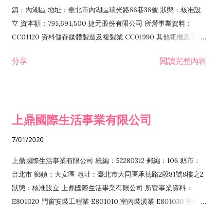
際貿易業 ZZ99999 除許可業務外，得經營法令非禁止或限制之
鎮：內湖區 地址：臺北市內湖區瑞光路66巷36號 狀態：核准設
業務
立 資本額：795,694,500 捷元股份有限公司 所營事業資料：
CC01120 資料儲存媒體製造及複製業 CC01990 其他電機及電子
機械器材製造業 CB01020 事務機器製造業 E601020 電器安裝業
分享
閱讀完整內容
CC01050 資料儲存及處理設備製造業 CC01060 有線通信機械器
材製造業 E605010 電腦設備安裝業 CC01070 無線通信機械器材
製造業 F113020 電器批發業 E701010 電信工程業 CC01080 電
子零組件製造業 CC01110 電腦及其週邊設備製造業 F113050 電
上鼎國際生活事業有限公司
腦及事務性機器設備批發業 F113070 電信器材批發業 F118010
資訊軟體批發業 F119010 電子材料批發業 F213010 電器零售業
7/01/2020
F213030 電腦及事務性機器設備零售業 F213060 電信器材零售
業 F218010 資訊軟體零售業 F219010 電子材料零售業 F399990
上鼎國際生活事業有限公司 統編：52280312 郵編：106 縣市：
其他綜合零售業 F399040 無店面零售業 F401010 國際貿易業
台北市 鄉鎮：大安區 地址：臺北市大同區承德路2段81號8樓之2
F601010 智慧財產權業 G801010 倉儲業 I102010 投資顧問業
狀態：核准設立 上鼎國際生活事業有限公司 所營事業資料：
I103060 管理顧問業 I199990 其他顧問服務業 I105010 藝術品
E801020 門窗安裝工程業 E801010 室內裝潢業 E801030 室內輕
諮詢顧問業 I301010 資訊軟體服務業 I301020 資料處理服務業
鋼架工程業 E801040 玻璃安裝工程業 E801070 廚具、衛浴設備