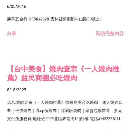
6/05/2016
勝華五金行 055842328 雲林縣莿桐鄉中山路59號之1
分享
閱讀完整內容
【台中美食】燒肉壹宗《一人燒肉推
薦》益民商圈必吃燒肉
8/18/2025
店名:燒肉壹宗《一人燒肉推薦》益民商圈必吃燒肉｜個人燒肉套
餐｜平價燒肉｜高cp值燒肉｜隱藏版燒肉｜聚會包場首選｜多元
支付免服務費 地址:台中市北區錦南街19號1樓 電話:0422258111