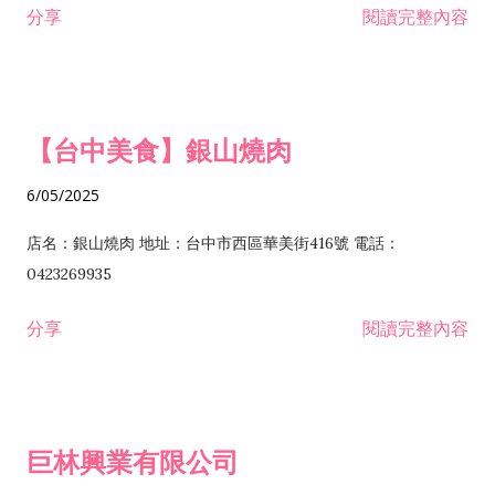
分享
閱讀完整內容
I301030 電子資訊供應服務業 I401010 一般廣告服務業 I501010
安裝工程業 F206020 日常用品零售業 F206040 水器材料零售業
產品設計業 IE01010 電信業務門號代辦業 IZ06010 理貨包裝業
F206060 祭祀用品零售業 F207030 清潔用品零售業 F211010 建
IZ09010 管理系統驗證業 IZ12010 人力派遣業 IZ13010 網路認
材零售業 F213010 電器零售業 F213030 電腦及事務性機器設備
證服務業 IZ15010 市場研究及民意調查業 IZ99990 其他工商服
零售業 F217010 消防安全設備零售業 F218010 資訊軟體零售業
【台中美食】銀山燒肉
務業 J399010 軟體出版業 J601010 藝文服務業 J602010 演藝活
H701010 住宅及大樓開發租售業 H701020 工業廠房開發租售業
動業 J701040 休閒活動場館業 J802010 運動訓練業 JA02010 電
H701050 投資興建公共建設業 H701060 新市鎮、新社區開發業
6/05/2025
器及電子產品修理業 JB01010 會議及展覽服務業 JD01010 工商
H701070 區段徵收及市地重劃代辦業 H701090 都市更新整建維
徵信服務業 JE01010 租賃業 E801010 室內裝潢業 E603010 電
護業 H702010 建築經理業 H703090 不動產買賣業 H703100 不
店名：銀山燒肉 地址：台中市西區華美街416號 電話：
纜安裝工程業 EZ05010 儀器、儀表安裝工程業 F102030 菸酒批
動產租賃業 I103060 管理顧問業 I199990 其他顧問服務業
0423269935
發業 F10...
I301010 資訊軟體服務業 I301020 資料處理服務業 I301030 電子
分享
閱讀完整內容
資訊供應服務業 IF01010 消防安全設備檢修業 JZ99050 仲介服
務業 JZ99990 未分類其他服務業 F201070 花卉零售業 F203010
食品什貨、飲料零售業 F204110 布疋、衣著、鞋、帽、傘、服飾
品零售業 F207200 化學原料零售業 F209060 文教、樂器、育樂
巨林興業有限公司
用品零售業 F215010 首飾及貴金屬零售業 F399040 無店面零售
業 F399990 其他綜合零售業 I301040 第三方支付服務業