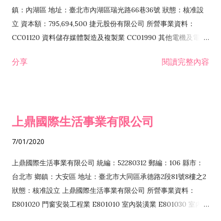
際貿易業 ZZ99999 除許可業務外，得經營法令非禁止或限制之
鎮：內湖區 地址：臺北市內湖區瑞光路66巷36號 狀態：核准設
業務
立 資本額：795,694,500 捷元股份有限公司 所營事業資料：
CC01120 資料儲存媒體製造及複製業 CC01990 其他電機及電子
機械器材製造業 CB01020 事務機器製造業 E601020 電器安裝業
分享
閱讀完整內容
CC01050 資料儲存及處理設備製造業 CC01060 有線通信機械器
材製造業 E605010 電腦設備安裝業 CC01070 無線通信機械器材
製造業 F113020 電器批發業 E701010 電信工程業 CC01080 電
子零組件製造業 CC01110 電腦及其週邊設備製造業 F113050 電
上鼎國際生活事業有限公司
腦及事務性機器設備批發業 F113070 電信器材批發業 F118010
資訊軟體批發業 F119010 電子材料批發業 F213010 電器零售業
7/01/2020
F213030 電腦及事務性機器設備零售業 F213060 電信器材零售
業 F218010 資訊軟體零售業 F219010 電子材料零售業 F399990
上鼎國際生活事業有限公司 統編：52280312 郵編：106 縣市：
其他綜合零售業 F399040 無店面零售業 F401010 國際貿易業
台北市 鄉鎮：大安區 地址：臺北市大同區承德路2段81號8樓之2
F601010 智慧財產權業 G801010 倉儲業 I102010 投資顧問業
狀態：核准設立 上鼎國際生活事業有限公司 所營事業資料：
I103060 管理顧問業 I199990 其他顧問服務業 I105010 藝術品
E801020 門窗安裝工程業 E801010 室內裝潢業 E801030 室內輕
諮詢顧問業 I301010 資訊軟體服務業 I301020 資料處理服務業
鋼架工程業 E801040 玻璃安裝工程業 E801070 廚具、衛浴設備