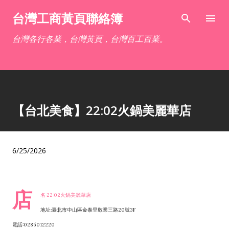
跳到主要內容
台灣工商黃頁聯絡簿
台灣各行各業，台灣黃頁，台灣百工百業。
【台北美食】22:02火鍋美麗華店
6/25/2026
店
名:22:02火鍋美麗華店
地址:臺北市中山區金泰里敬業三路20號3F
電話:0285012220