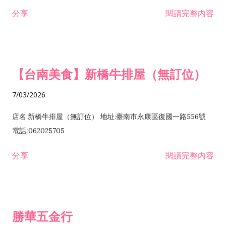
租售業 H701040 特定專業區開發業 H701060 新市鎮、新社區開
分享
閱讀完整內容
發業 H703090 不動產買賣業 H703100 不動產租賃業 I503010
景觀、室內設計業 ZZ99999 除許可業務外，得經營法令非禁止
或限制之業務
【台南美食】新橋牛排屋（無訂位）
7/03/2026
店名:新橋牛排屋（無訂位） 地址:臺南市永康區復國一路556號
電話:062025705
分享
閱讀完整內容
勝華五金行