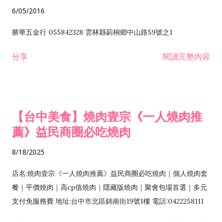
6/05/2016
勝華五金行 055842328 雲林縣莿桐鄉中山路59號之1
分享
閱讀完整內容
【台中美食】燒肉壹宗《一人燒肉推
薦》益民商圈必吃燒肉
8/18/2025
店名:燒肉壹宗《一人燒肉推薦》益民商圈必吃燒肉｜個人燒肉套
餐｜平價燒肉｜高cp值燒肉｜隱藏版燒肉｜聚會包場首選｜多元
支付免服務費 地址:台中市北區錦南街19號1樓 電話:0422258111