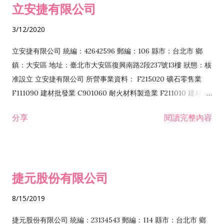
立安捷有限公司
業 F401171 酒類輸入業
3/12/2020
立安捷有限公司 統編：42642596 郵編：106 縣市：台北市 鄉
鎮：大安區 地址：臺北市大安區復興南路2段237號13樓 狀態：核
准設立 立安捷有限公司 所營事業資料： F215020 礦石零售業
F111090 建材批發業 C901060 耐火材料製造業 F211010 建材零
售業 C901070 石材製品製造業 F115020 礦石批發業 C901030
分享
閱讀完整內容
水泥製造業 C901050 水泥及混凝土製品製造業 C901040 預拌混
凝土製造業 E599010 配管工程業 E603110 冷作工程業 E603120
噴砂工程業 E801010 室內裝潢業 E901010 油漆工程業 E903010
防蝕、防銹工程業 EZ99990 其他工程業 F102170 食品什貨批發
捷元股份有限公司
業 F106020 日常用品批發業 F108031 醫療器材批發業 F108040
化粧品批發業 F203010 食品什貨、飲料零售業 F206020 日常用
8/15/2019
品零售業 F208031 醫療器材零售業 F208040 化粧品零售業
F399040 無店面零售業 F399990 其他綜合零售業 F401010 國
捷元股份有限公司 統編：23134543 郵編：114 縣市：台北市 鄉