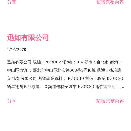
分享
閱讀完整內容
迅如有限公司
1/14/2020
迅如有限公司 統編：28683027 郵編：104 縣市：台北市 鄉鎮：
中山區 地址：臺北市中山區北安路608巷5弄16號 狀態：核准設
立 迅如有限公司 所營事業資料： E701010 電信工程業 E701020
衛星電視ＫＵ頻道、Ｃ頻道器材安裝業 E701030 電信管制射頻器
材裝設工程業 E801010 室內裝潢業 EZ05010 儀器、儀表安裝工
分享
閱讀完整內容
程業 I102010 投資顧問業 I301010 資訊軟體服務業 I301030 電
子資訊供應服務業 F113070 電信器材批發業 F118010 資訊軟體
批發業 F401010 國際貿易業 ZZ99999 除許可業務外，得經營法
令非禁止或限制之業務 F102030 菸酒批發業 F203020 菸酒零售