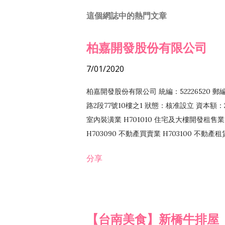
這個網誌中的熱門文章
柏嘉開發股份有限公司
7/01/2020
柏嘉開發股份有限公司 統編：52226520 
路2段77號10樓之1 狀態：核准設立 資本額：2
室內裝潢業 H701010 住宅及大樓開發租售業 
H703090 不動產買賣業 H703100 不動產
營法令非禁止或限制之業務
分享
【台南美食】新橋牛排屋