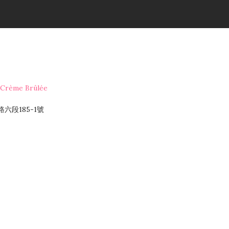
rème Brûlée
六段185-1號