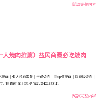
閱讀完整內容
一人燒肉推薦》益民商圈必吃燒肉
吃燒肉｜個人燒肉套餐｜平價燒肉｜高cp值燒肉｜隱藏版燒肉｜
錦南街19號1樓 電話:0422258111
閱讀完整內容