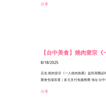
分享
【台中美食】燒肉壹宗《
8/18/2025
店名:燒肉壹宗《一人燒肉推薦》益民商圈必
聚會包場首選｜多元支付免服務費 地址:台中市北區
分享