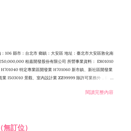
郵編：106 縣市：台北市 鄉鎮：大安區 地址：臺北市大安區敦化南
50,000,000 柏嘉開發股份有限公司 所營事業資料： E801010
H701040 特定專業區開發業 H701060 新市鎮、新社區開發業
租賃業 I503010 景觀、室內設計業 ZZ99999 除許可業務外，得經
閱讀完整內容
（無訂位）