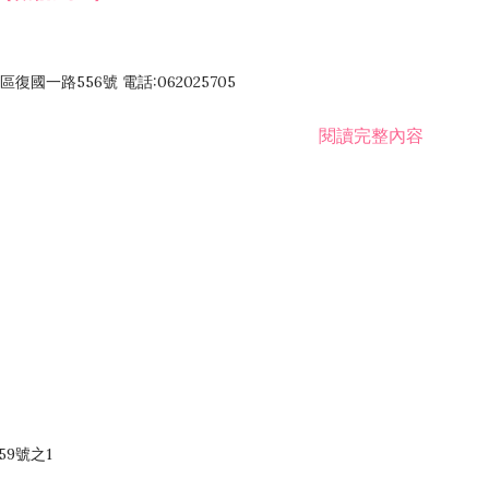
國一路556號 電話:062025705
閱讀完整內容
59號之1