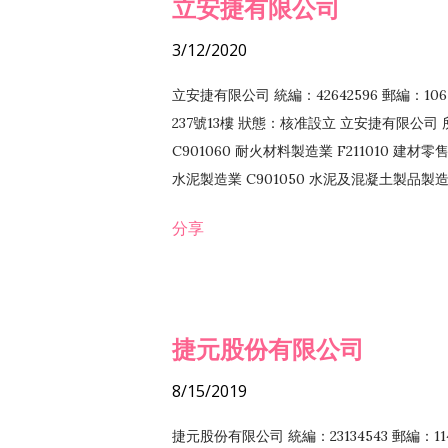
立安捷有限公司
3/12/2020
立安捷有限公司 統編：42642596 郵編：
237號13樓 狀態：核准設立 立安捷有限公司 所
C901060 耐火材料製造業 F211010 建材零售
水泥製造業 C901050 水泥及混凝土製品製造業 
冷作工程業 E603120 噴砂工程業 E801010
分享
EZ99990 其他工程業 F102170 食品什貨批
F108040 化粧品批發業 F203010 食品什
業 F208040 化粧品零售業 F399040 無店
ZZ99999 除許可業務外，得經營法令非禁
捷元股份有限公司
8/15/2019
捷元股份有限公司 統編：23134543 郵編