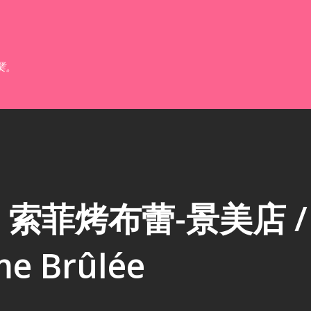
跳到主要內容
業。
索菲烤布蕾-景美店 /
me Brûlée