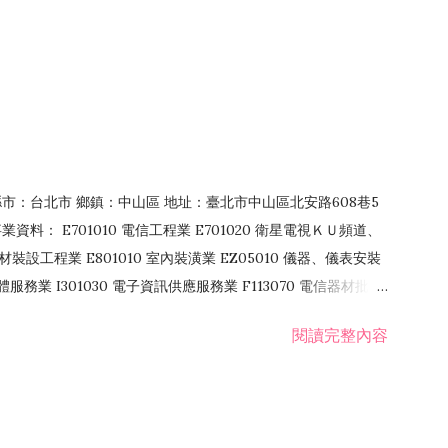
4 縣市：台北市 鄉鎮：中山區 地址：臺北市中山區北安路608巷5
資料： E701010 電信工程業 E701020 衛星電視ＫＵ頻道、
裝設工程業 E801010 室內裝潢業 EZ05010 儀器、儀表安裝
訊軟體服務業 I301030 電子資訊供應服務業 F113070 電信器材批發
 國際貿易業 ZZ99999 除許可業務外，得經營法令非禁止或限制之業
閱讀完整內容
業 F401171 酒類輸入業