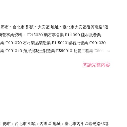
106 縣市：台北市 鄉鎮：大安區 地址：臺北市大安區復興南路2段
營事業資料： F215020 礦石零售業 F111090 建材批發業
業 C901070 石材製品製造業 F115020 礦石批發業 C901030
C901040 預拌混凝土製造業 E599010 配管工程業 E603110
 室內裝潢業 E901010 油漆工程業 E903010 防蝕、防銹工程業
閱讀完整內容
發業 F106020 日常用品批發業 F108031 醫療器材批發業
貨、飲料零售業 F206020 日常用品零售業 F208031 醫療器材零售
面零售業 F399990 其他綜合零售業 F401010 國際貿易業
止或限制之業務
：114 縣市：台北市 鄉鎮：內湖區 地址：臺北市內湖區瑞光路66巷