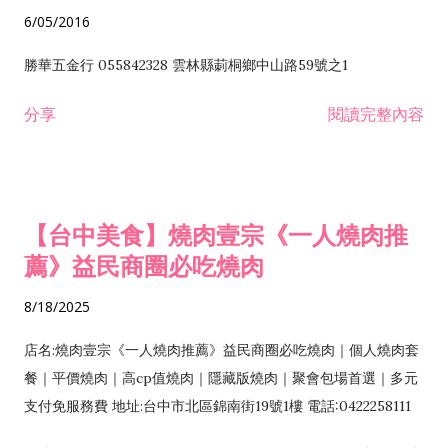
6/05/2016
勝華五金行 055842328 雲林縣莿桐鄉中山路59號之1
分享
閱讀完整內容
【台中美食】燒肉壹宗《一人燒肉推
薦》益民商圈必吃燒肉
8/18/2025
店名:燒肉壹宗《一人燒肉推薦》益民商圈必吃燒肉｜個人燒肉套
餐｜平價燒肉｜高cp值燒肉｜隱藏版燒肉｜聚會包場首選｜多元
支付免服務費 地址:台中市北區錦南街19號1樓 電話:0422258111