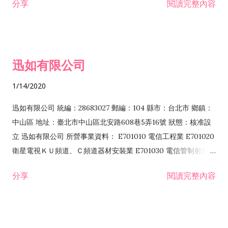
分享
閱讀完整內容
迅如有限公司
1/14/2020
迅如有限公司 統編：28683027 郵編：104 縣市：台北市 鄉鎮：
中山區 地址：臺北市中山區北安路608巷5弄16號 狀態：核准設
立 迅如有限公司 所營事業資料： E701010 電信工程業 E701020
衛星電視ＫＵ頻道、Ｃ頻道器材安裝業 E701030 電信管制射頻器
材裝設工程業 E801010 室內裝潢業 EZ05010 儀器、儀表安裝工
分享
閱讀完整內容
程業 I102010 投資顧問業 I301010 資訊軟體服務業 I301030 電
子資訊供應服務業 F113070 電信器材批發業 F118010 資訊軟體
批發業 F401010 國際貿易業 ZZ99999 除許可業務外，得經營法
令非禁止或限制之業務 F102030 菸酒批發業 F203020 菸酒零售