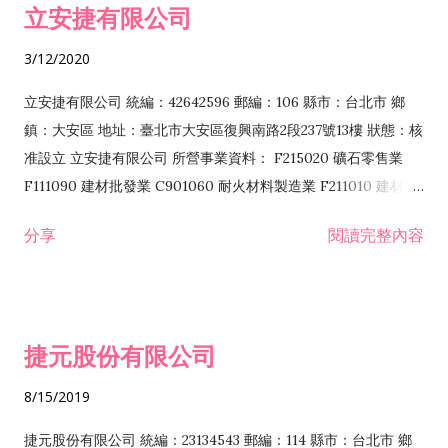
立安捷有限公司
業 F401171 酒類輸入業
3/12/2020
立安捷有限公司 統編：42642596 郵編：106 縣市：台北市 鄉
鎮：大安區 地址：臺北市大安區復興南路2段237號13樓 狀態：核
准設立 立安捷有限公司 所營事業資料： F215020 礦石零售業
F111090 建材批發業 C901060 耐火材料製造業 F211010 建材零
售業 C901070 石材製品製造業 F115020 礦石批發業 C901030
分享
閱讀完整內容
水泥製造業 C901050 水泥及混凝土製品製造業 C901040 預拌混
凝土製造業 E599010 配管工程業 E603110 冷作工程業 E603120
噴砂工程業 E801010 室內裝潢業 E901010 油漆工程業 E903010
防蝕、防銹工程業 EZ99990 其他工程業 F102170 食品什貨批發
捷元股份有限公司
業 F106020 日常用品批發業 F108031 醫療器材批發業 F108040
化粧品批發業 F203010 食品什貨、飲料零售業 F206020 日常用
8/15/2019
品零售業 F208031 醫療器材零售業 F208040 化粧品零售業
F399040 無店面零售業 F399990 其他綜合零售業 F401010 國
捷元股份有限公司 統編：23134543 郵編：114 縣市：台北市 鄉