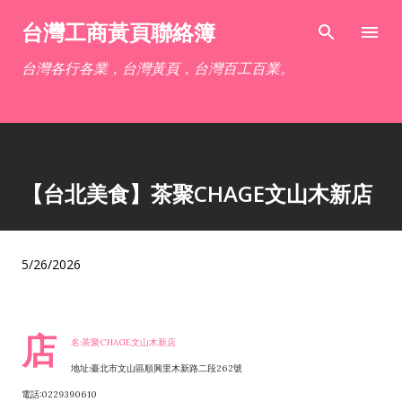
跳到主要內容
台灣工商黃頁聯絡簿
台灣各行各業，台灣黃頁，台灣百工百業。
【台北美食】茶聚CHAGE文山木新店
5/26/2026
店
名:茶聚CHAGE文山木新店
地址:臺北市文山區順興里木新路二段262號
電話:0229390610