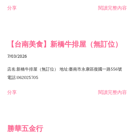
租售業 H701040 特定專業區開發業 H701060 新市鎮、新社區開
分享
閱讀完整內容
發業 H703090 不動產買賣業 H703100 不動產租賃業 I503010
景觀、室內設計業 ZZ99999 除許可業務外，得經營法令非禁止
或限制之業務
【台南美食】新橋牛排屋（無訂位）
7/03/2026
店名:新橋牛排屋（無訂位） 地址:臺南市永康區復國一路556號
電話:062025705
分享
閱讀完整內容
勝華五金行