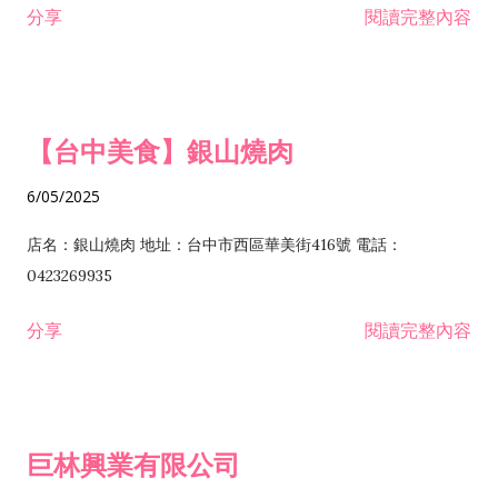
分享
閱讀完整內容
I301030 電子資訊供應服務業 I401010 一般廣告服務業 I501010
安裝工程業 F206020 日常用品零售業 F206040 水器材料零售業
產品設計業 IE01010 電信業務門號代辦業 IZ06010 理貨包裝業
F206060 祭祀用品零售業 F207030 清潔用品零售業 F211010 建
IZ09010 管理系統驗證業 IZ12010 人力派遣業 IZ13010 網路認
材零售業 F213010 電器零售業 F213030 電腦及事務性機器設備
證服務業 IZ15010 市場研究及民意調查業 IZ99990 其他工商服
零售業 F217010 消防安全設備零售業 F218010 資訊軟體零售業
【台中美食】銀山燒肉
務業 J399010 軟體出版業 J601010 藝文服務業 J602010 演藝活
H701010 住宅及大樓開發租售業 H701020 工業廠房開發租售業
動業 J701040 休閒活動場館業 J802010 運動訓練業 JA02010 電
H701050 投資興建公共建設業 H701060 新市鎮、新社區開發業
6/05/2025
器及電子產品修理業 JB01010 會議及展覽服務業 JD01010 工商
H701070 區段徵收及市地重劃代辦業 H701090 都市更新整建維
徵信服務業 JE01010 租賃業 E801010 室內裝潢業 E603010 電
護業 H702010 建築經理業 H703090 不動產買賣業 H703100 不
店名：銀山燒肉 地址：台中市西區華美街416號 電話：
纜安裝工程業 EZ05010 儀器、儀表安裝工程業 F102030 菸酒批
動產租賃業 I103060 管理顧問業 I199990 其他顧問服務業
0423269935
發業 F10...
I301010 資訊軟體服務業 I301020 資料處理服務業 I301030 電子
分享
閱讀完整內容
資訊供應服務業 IF01010 消防安全設備檢修業 JZ99050 仲介服
務業 JZ99990 未分類其他服務業 F201070 花卉零售業 F203010
食品什貨、飲料零售業 F204110 布疋、衣著、鞋、帽、傘、服飾
品零售業 F207200 化學原料零售業 F209060 文教、樂器、育樂
巨林興業有限公司
用品零售業 F215010 首飾及貴金屬零售業 F399040 無店面零售
業 F399990 其他綜合零售業 I301040 第三方支付服務業