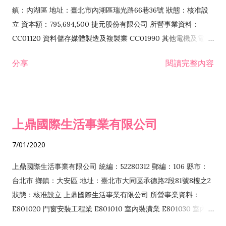
際貿易業 ZZ99999 除許可業務外，得經營法令非禁止或限制之
鎮：內湖區 地址：臺北市內湖區瑞光路66巷36號 狀態：核准設
業務
立 資本額：795,694,500 捷元股份有限公司 所營事業資料：
CC01120 資料儲存媒體製造及複製業 CC01990 其他電機及電子
機械器材製造業 CB01020 事務機器製造業 E601020 電器安裝業
分享
閱讀完整內容
CC01050 資料儲存及處理設備製造業 CC01060 有線通信機械器
材製造業 E605010 電腦設備安裝業 CC01070 無線通信機械器材
製造業 F113020 電器批發業 E701010 電信工程業 CC01080 電
子零組件製造業 CC01110 電腦及其週邊設備製造業 F113050 電
上鼎國際生活事業有限公司
腦及事務性機器設備批發業 F113070 電信器材批發業 F118010
資訊軟體批發業 F119010 電子材料批發業 F213010 電器零售業
7/01/2020
F213030 電腦及事務性機器設備零售業 F213060 電信器材零售
業 F218010 資訊軟體零售業 F219010 電子材料零售業 F399990
上鼎國際生活事業有限公司 統編：52280312 郵編：106 縣市：
其他綜合零售業 F399040 無店面零售業 F401010 國際貿易業
台北市 鄉鎮：大安區 地址：臺北市大同區承德路2段81號8樓之2
F601010 智慧財產權業 G801010 倉儲業 I102010 投資顧問業
狀態：核准設立 上鼎國際生活事業有限公司 所營事業資料：
I103060 管理顧問業 I199990 其他顧問服務業 I105010 藝術品
E801020 門窗安裝工程業 E801010 室內裝潢業 E801030 室內輕
諮詢顧問業 I301010 資訊軟體服務業 I301020 資料處理服務業
鋼架工程業 E801040 玻璃安裝工程業 E801070 廚具、衛浴設備