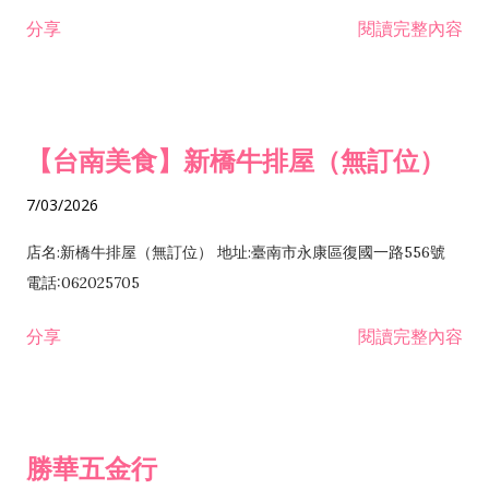
租售業 H701040 特定專業區開發業 H701060 新市鎮、新社區開
分享
閱讀完整內容
發業 H703090 不動產買賣業 H703100 不動產租賃業 I503010
景觀、室內設計業 ZZ99999 除許可業務外，得經營法令非禁止
或限制之業務
【台南美食】新橋牛排屋（無訂位）
7/03/2026
店名:新橋牛排屋（無訂位） 地址:臺南市永康區復國一路556號
電話:062025705
分享
閱讀完整內容
勝華五金行