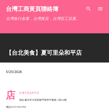
跳到主要內容
台灣工商黃頁聯絡簿
台灣各行各業，台灣黃頁，台灣百工百業。
【台北美食】夏可里朵和平店
5/25/2026
店
名:夏可里朵和平店
地址:臺北市大安區龍門里和平東路二段64號
電話:0227363359