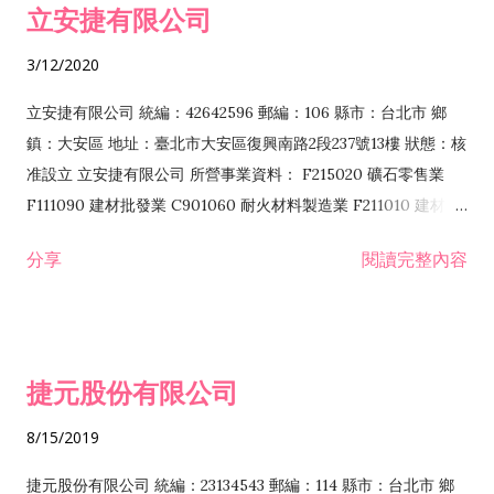
立安捷有限公司
業 F401171 酒類輸入業
3/12/2020
立安捷有限公司 統編：42642596 郵編：106 縣市：台北市 鄉
鎮：大安區 地址：臺北市大安區復興南路2段237號13樓 狀態：核
准設立 立安捷有限公司 所營事業資料： F215020 礦石零售業
F111090 建材批發業 C901060 耐火材料製造業 F211010 建材零
售業 C901070 石材製品製造業 F115020 礦石批發業 C901030
分享
閱讀完整內容
水泥製造業 C901050 水泥及混凝土製品製造業 C901040 預拌混
凝土製造業 E599010 配管工程業 E603110 冷作工程業 E603120
噴砂工程業 E801010 室內裝潢業 E901010 油漆工程業 E903010
防蝕、防銹工程業 EZ99990 其他工程業 F102170 食品什貨批發
捷元股份有限公司
業 F106020 日常用品批發業 F108031 醫療器材批發業 F108040
化粧品批發業 F203010 食品什貨、飲料零售業 F206020 日常用
8/15/2019
品零售業 F208031 醫療器材零售業 F208040 化粧品零售業
F399040 無店面零售業 F399990 其他綜合零售業 F401010 國
捷元股份有限公司 統編：23134543 郵編：114 縣市：台北市 鄉