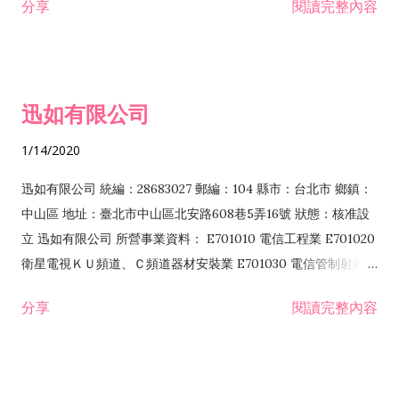
分享
閱讀完整內容
迅如有限公司
1/14/2020
迅如有限公司 統編：28683027 郵編：104 縣市：台北市 鄉鎮：
中山區 地址：臺北市中山區北安路608巷5弄16號 狀態：核准設
立 迅如有限公司 所營事業資料： E701010 電信工程業 E701020
衛星電視ＫＵ頻道、Ｃ頻道器材安裝業 E701030 電信管制射頻器
材裝設工程業 E801010 室內裝潢業 EZ05010 儀器、儀表安裝工
分享
閱讀完整內容
程業 I102010 投資顧問業 I301010 資訊軟體服務業 I301030 電
子資訊供應服務業 F113070 電信器材批發業 F118010 資訊軟體
批發業 F401010 國際貿易業 ZZ99999 除許可業務外，得經營法
令非禁止或限制之業務 F102030 菸酒批發業 F203020 菸酒零售