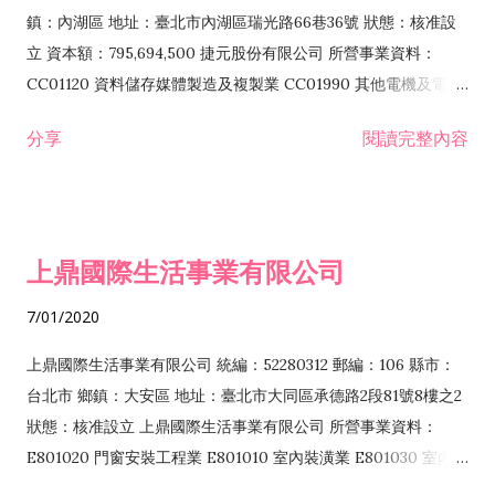
際貿易業 ZZ99999 除許可業務外，得經營法令非禁止或限制之
鎮：內湖區 地址：臺北市內湖區瑞光路66巷36號 狀態：核准設
業務
立 資本額：795,694,500 捷元股份有限公司 所營事業資料：
CC01120 資料儲存媒體製造及複製業 CC01990 其他電機及電子
機械器材製造業 CB01020 事務機器製造業 E601020 電器安裝業
分享
閱讀完整內容
CC01050 資料儲存及處理設備製造業 CC01060 有線通信機械器
材製造業 E605010 電腦設備安裝業 CC01070 無線通信機械器材
製造業 F113020 電器批發業 E701010 電信工程業 CC01080 電
子零組件製造業 CC01110 電腦及其週邊設備製造業 F113050 電
上鼎國際生活事業有限公司
腦及事務性機器設備批發業 F113070 電信器材批發業 F118010
資訊軟體批發業 F119010 電子材料批發業 F213010 電器零售業
7/01/2020
F213030 電腦及事務性機器設備零售業 F213060 電信器材零售
業 F218010 資訊軟體零售業 F219010 電子材料零售業 F399990
上鼎國際生活事業有限公司 統編：52280312 郵編：106 縣市：
其他綜合零售業 F399040 無店面零售業 F401010 國際貿易業
台北市 鄉鎮：大安區 地址：臺北市大同區承德路2段81號8樓之2
F601010 智慧財產權業 G801010 倉儲業 I102010 投資顧問業
狀態：核准設立 上鼎國際生活事業有限公司 所營事業資料：
I103060 管理顧問業 I199990 其他顧問服務業 I105010 藝術品
E801020 門窗安裝工程業 E801010 室內裝潢業 E801030 室內輕
諮詢顧問業 I301010 資訊軟體服務業 I301020 資料處理服務業
鋼架工程業 E801040 玻璃安裝工程業 E801070 廚具、衛浴設備