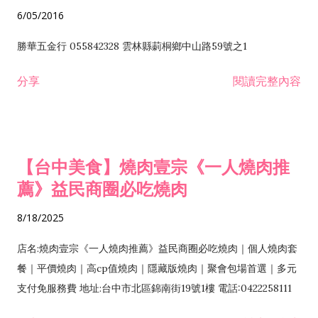
6/05/2016
勝華五金行 055842328 雲林縣莿桐鄉中山路59號之1
分享
閱讀完整內容
【台中美食】燒肉壹宗《一人燒肉推
薦》益民商圈必吃燒肉
8/18/2025
店名:燒肉壹宗《一人燒肉推薦》益民商圈必吃燒肉｜個人燒肉套
餐｜平價燒肉｜高cp值燒肉｜隱藏版燒肉｜聚會包場首選｜多元
支付免服務費 地址:台中市北區錦南街19號1樓 電話:0422258111