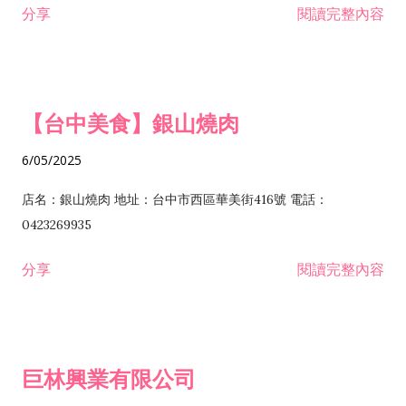
分享
閱讀完整內容
I301030 電子資訊供應服務業 I401010 一般廣告服務業 I501010
安裝工程業 F206020 日常用品零售業 F206040 水器材料零售業
產品設計業 IE01010 電信業務門號代辦業 IZ06010 理貨包裝業
F206060 祭祀用品零售業 F207030 清潔用品零售業 F211010 建
IZ09010 管理系統驗證業 IZ12010 人力派遣業 IZ13010 網路認
材零售業 F213010 電器零售業 F213030 電腦及事務性機器設備
證服務業 IZ15010 市場研究及民意調查業 IZ99990 其他工商服
零售業 F217010 消防安全設備零售業 F218010 資訊軟體零售業
【台中美食】銀山燒肉
務業 J399010 軟體出版業 J601010 藝文服務業 J602010 演藝活
H701010 住宅及大樓開發租售業 H701020 工業廠房開發租售業
動業 J701040 休閒活動場館業 J802010 運動訓練業 JA02010 電
H701050 投資興建公共建設業 H701060 新市鎮、新社區開發業
6/05/2025
器及電子產品修理業 JB01010 會議及展覽服務業 JD01010 工商
H701070 區段徵收及市地重劃代辦業 H701090 都市更新整建維
徵信服務業 JE01010 租賃業 E801010 室內裝潢業 E603010 電
護業 H702010 建築經理業 H703090 不動產買賣業 H703100 不
店名：銀山燒肉 地址：台中市西區華美街416號 電話：
纜安裝工程業 EZ05010 儀器、儀表安裝工程業 F102030 菸酒批
動產租賃業 I103060 管理顧問業 I199990 其他顧問服務業
0423269935
發業 F10...
I301010 資訊軟體服務業 I301020 資料處理服務業 I301030 電子
分享
閱讀完整內容
資訊供應服務業 IF01010 消防安全設備檢修業 JZ99050 仲介服
務業 JZ99990 未分類其他服務業 F201070 花卉零售業 F203010
食品什貨、飲料零售業 F204110 布疋、衣著、鞋、帽、傘、服飾
品零售業 F207200 化學原料零售業 F209060 文教、樂器、育樂
巨林興業有限公司
用品零售業 F215010 首飾及貴金屬零售業 F399040 無店面零售
業 F399990 其他綜合零售業 I301040 第三方支付服務業