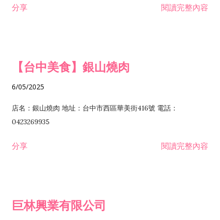
分享
閱讀完整內容
I301030 電子資訊供應服務業 I401010 一般廣告服務業 I501010
安裝工程業 F206020 日常用品零售業 F206040 水器材料零售業
產品設計業 IE01010 電信業務門號代辦業 IZ06010 理貨包裝業
F206060 祭祀用品零售業 F207030 清潔用品零售業 F211010 建
IZ09010 管理系統驗證業 IZ12010 人力派遣業 IZ13010 網路認
材零售業 F213010 電器零售業 F213030 電腦及事務性機器設備
證服務業 IZ15010 市場研究及民意調查業 IZ99990 其他工商服
零售業 F217010 消防安全設備零售業 F218010 資訊軟體零售業
【台中美食】銀山燒肉
務業 J399010 軟體出版業 J601010 藝文服務業 J602010 演藝活
H701010 住宅及大樓開發租售業 H701020 工業廠房開發租售業
動業 J701040 休閒活動場館業 J802010 運動訓練業 JA02010 電
H701050 投資興建公共建設業 H701060 新市鎮、新社區開發業
6/05/2025
器及電子產品修理業 JB01010 會議及展覽服務業 JD01010 工商
H701070 區段徵收及市地重劃代辦業 H701090 都市更新整建維
徵信服務業 JE01010 租賃業 E801010 室內裝潢業 E603010 電
護業 H702010 建築經理業 H703090 不動產買賣業 H703100 不
店名：銀山燒肉 地址：台中市西區華美街416號 電話：
纜安裝工程業 EZ05010 儀器、儀表安裝工程業 F102030 菸酒批
動產租賃業 I103060 管理顧問業 I199990 其他顧問服務業
0423269935
發業 F10...
I301010 資訊軟體服務業 I301020 資料處理服務業 I301030 電子
分享
閱讀完整內容
資訊供應服務業 IF01010 消防安全設備檢修業 JZ99050 仲介服
務業 JZ99990 未分類其他服務業 F201070 花卉零售業 F203010
食品什貨、飲料零售業 F204110 布疋、衣著、鞋、帽、傘、服飾
品零售業 F207200 化學原料零售業 F209060 文教、樂器、育樂
巨林興業有限公司
用品零售業 F215010 首飾及貴金屬零售業 F399040 無店面零售
業 F399990 其他綜合零售業 I301040 第三方支付服務業