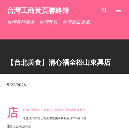
跳到主要內容
台灣工商黃頁聯絡簿
台灣各行各業，台灣黃頁，台灣百工百業。
【台北美食】清心福全松山東興店
5/22/2026
店
名:清心福全松山東興店-珍珠奶茶手搖飲料專賣店
地址:臺北市松山區新聚里南京東路五段234號-2號
電話:0227629786