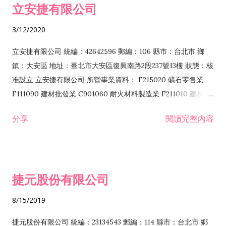
立安捷有限公司
業 F401171 酒類輸入業
3/12/2020
立安捷有限公司 統編：42642596 郵編：106 縣市：台北市 鄉
鎮：大安區 地址：臺北市大安區復興南路2段237號13樓 狀態：核
准設立 立安捷有限公司 所營事業資料： F215020 礦石零售業
F111090 建材批發業 C901060 耐火材料製造業 F211010 建材零
售業 C901070 石材製品製造業 F115020 礦石批發業 C901030
分享
閱讀完整內容
水泥製造業 C901050 水泥及混凝土製品製造業 C901040 預拌混
凝土製造業 E599010 配管工程業 E603110 冷作工程業 E603120
噴砂工程業 E801010 室內裝潢業 E901010 油漆工程業 E903010
防蝕、防銹工程業 EZ99990 其他工程業 F102170 食品什貨批發
捷元股份有限公司
業 F106020 日常用品批發業 F108031 醫療器材批發業 F108040
化粧品批發業 F203010 食品什貨、飲料零售業 F206020 日常用
8/15/2019
品零售業 F208031 醫療器材零售業 F208040 化粧品零售業
F399040 無店面零售業 F399990 其他綜合零售業 F401010 國
捷元股份有限公司 統編：23134543 郵編：114 縣市：台北市 鄉