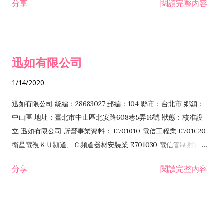
分享
閱讀完整內容
迅如有限公司
1/14/2020
迅如有限公司 統編：28683027 郵編：104 縣市：台北市 鄉鎮：
中山區 地址：臺北市中山區北安路608巷5弄16號 狀態：核准設
立 迅如有限公司 所營事業資料： E701010 電信工程業 E701020
衛星電視ＫＵ頻道、Ｃ頻道器材安裝業 E701030 電信管制射頻器
材裝設工程業 E801010 室內裝潢業 EZ05010 儀器、儀表安裝工
分享
閱讀完整內容
程業 I102010 投資顧問業 I301010 資訊軟體服務業 I301030 電
子資訊供應服務業 F113070 電信器材批發業 F118010 資訊軟體
批發業 F401010 國際貿易業 ZZ99999 除許可業務外，得經營法
令非禁止或限制之業務 F102030 菸酒批發業 F203020 菸酒零售