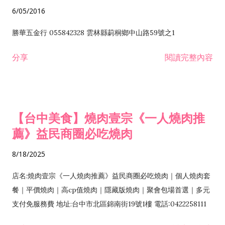
6/05/2016
勝華五金行 055842328 雲林縣莿桐鄉中山路59號之1
分享
閱讀完整內容
【台中美食】燒肉壹宗《一人燒肉推
薦》益民商圈必吃燒肉
8/18/2025
店名:燒肉壹宗《一人燒肉推薦》益民商圈必吃燒肉｜個人燒肉套
餐｜平價燒肉｜高cp值燒肉｜隱藏版燒肉｜聚會包場首選｜多元
支付免服務費 地址:台中市北區錦南街19號1樓 電話:0422258111