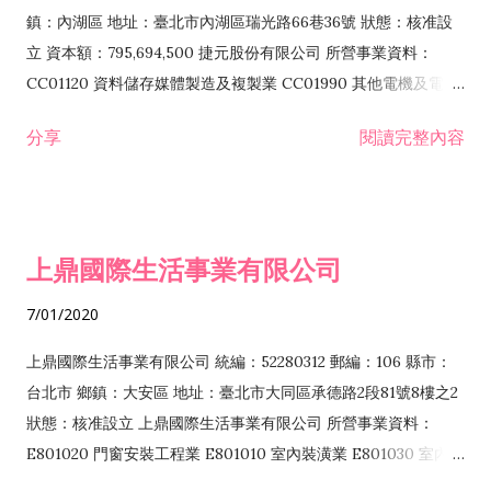
際貿易業 ZZ99999 除許可業務外，得經營法令非禁止或限制之
鎮：內湖區 地址：臺北市內湖區瑞光路66巷36號 狀態：核准設
業務
立 資本額：795,694,500 捷元股份有限公司 所營事業資料：
CC01120 資料儲存媒體製造及複製業 CC01990 其他電機及電子
機械器材製造業 CB01020 事務機器製造業 E601020 電器安裝業
分享
閱讀完整內容
CC01050 資料儲存及處理設備製造業 CC01060 有線通信機械器
材製造業 E605010 電腦設備安裝業 CC01070 無線通信機械器材
製造業 F113020 電器批發業 E701010 電信工程業 CC01080 電
子零組件製造業 CC01110 電腦及其週邊設備製造業 F113050 電
上鼎國際生活事業有限公司
腦及事務性機器設備批發業 F113070 電信器材批發業 F118010
資訊軟體批發業 F119010 電子材料批發業 F213010 電器零售業
7/01/2020
F213030 電腦及事務性機器設備零售業 F213060 電信器材零售
業 F218010 資訊軟體零售業 F219010 電子材料零售業 F399990
上鼎國際生活事業有限公司 統編：52280312 郵編：106 縣市：
其他綜合零售業 F399040 無店面零售業 F401010 國際貿易業
台北市 鄉鎮：大安區 地址：臺北市大同區承德路2段81號8樓之2
F601010 智慧財產權業 G801010 倉儲業 I102010 投資顧問業
狀態：核准設立 上鼎國際生活事業有限公司 所營事業資料：
I103060 管理顧問業 I199990 其他顧問服務業 I105010 藝術品
E801020 門窗安裝工程業 E801010 室內裝潢業 E801030 室內輕
諮詢顧問業 I301010 資訊軟體服務業 I301020 資料處理服務業
鋼架工程業 E801040 玻璃安裝工程業 E801070 廚具、衛浴設備