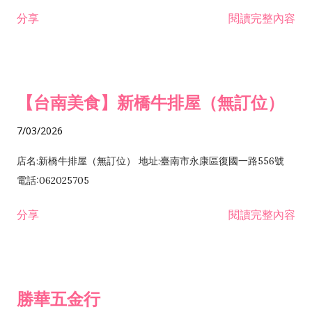
租售業 H701040 特定專業區開發業 H701060 新市鎮、新社區開
分享
閱讀完整內容
發業 H703090 不動產買賣業 H703100 不動產租賃業 I503010
景觀、室內設計業 ZZ99999 除許可業務外，得經營法令非禁止
或限制之業務
【台南美食】新橋牛排屋（無訂位）
7/03/2026
店名:新橋牛排屋（無訂位） 地址:臺南市永康區復國一路556號
電話:062025705
分享
閱讀完整內容
勝華五金行