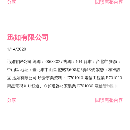
分享
閱讀完整內容
迅如有限公司
1/14/2020
迅如有限公司 統編：28683027 郵編：104 縣市：台北市 鄉鎮：
中山區 地址：臺北市中山區北安路608巷5弄16號 狀態：核准設
立 迅如有限公司 所營事業資料： E701010 電信工程業 E701020
衛星電視ＫＵ頻道、Ｃ頻道器材安裝業 E701030 電信管制射頻器
材裝設工程業 E801010 室內裝潢業 EZ05010 儀器、儀表安裝工
分享
閱讀完整內容
程業 I102010 投資顧問業 I301010 資訊軟體服務業 I301030 電
子資訊供應服務業 F113070 電信器材批發業 F118010 資訊軟體
批發業 F401010 國際貿易業 ZZ99999 除許可業務外，得經營法
令非禁止或限制之業務 F102030 菸酒批發業 F203020 菸酒零售