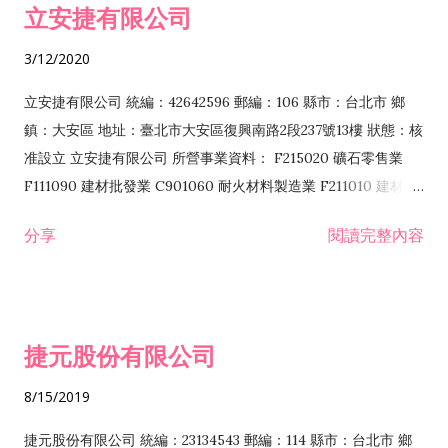
立安捷有限公司
業 F401171 酒類輸入業
3/12/2020
立安捷有限公司 統編：42642596 郵編：106 縣市：台北市 鄉
鎮：大安區 地址：臺北市大安區復興南路2段237號13樓 狀態：核
准設立 立安捷有限公司 所營事業資料： F215020 礦石零售業
F111090 建材批發業 C901060 耐火材料製造業 F211010 建材零
售業 C901070 石材製品製造業 F115020 礦石批發業 C901030
分享
閱讀完整內容
水泥製造業 C901050 水泥及混凝土製品製造業 C901040 預拌混
凝土製造業 E599010 配管工程業 E603110 冷作工程業 E603120
噴砂工程業 E801010 室內裝潢業 E901010 油漆工程業 E903010
防蝕、防銹工程業 EZ99990 其他工程業 F102170 食品什貨批發
捷元股份有限公司
業 F106020 日常用品批發業 F108031 醫療器材批發業 F108040
化粧品批發業 F203010 食品什貨、飲料零售業 F206020 日常用
8/15/2019
品零售業 F208031 醫療器材零售業 F208040 化粧品零售業
F399040 無店面零售業 F399990 其他綜合零售業 F401010 國
捷元股份有限公司 統編：23134543 郵編：114 縣市：台北市 鄉