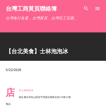
跳到主要內容
台灣工商黃頁聯絡簿
台灣各行各業，台灣黃頁，台灣百工百業。
【台北美食】士林泡泡冰
5/22/2026
店
名:士林泡泡冰
地址:臺北市松山區安平里南京東路五段291巷32號
電話: