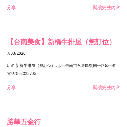
租售業 H701040 特定專業區開發業 H701060 新市鎮、新社區開
分享
閱讀完整內容
發業 H703090 不動產買賣業 H703100 不動產租賃業 I503010
景觀、室內設計業 ZZ99999 除許可業務外，得經營法令非禁止
或限制之業務
【台南美食】新橋牛排屋（無訂位）
7/03/2026
店名:新橋牛排屋（無訂位） 地址:臺南市永康區復國一路556號
電話:062025705
分享
閱讀完整內容
勝華五金行