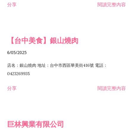
分享
閱讀完整內容
I301030 電子資訊供應服務業 I401010 一般廣告服務業 I501010
安裝工程業 F206020 日常用品零售業 F206040 水器材料零售業
產品設計業 IE01010 電信業務門號代辦業 IZ06010 理貨包裝業
F206060 祭祀用品零售業 F207030 清潔用品零售業 F211010 建
IZ09010 管理系統驗證業 IZ12010 人力派遣業 IZ13010 網路認
材零售業 F213010 電器零售業 F213030 電腦及事務性機器設備
證服務業 IZ15010 市場研究及民意調查業 IZ99990 其他工商服
零售業 F217010 消防安全設備零售業 F218010 資訊軟體零售業
【台中美食】銀山燒肉
務業 J399010 軟體出版業 J601010 藝文服務業 J602010 演藝活
H701010 住宅及大樓開發租售業 H701020 工業廠房開發租售業
動業 J701040 休閒活動場館業 J802010 運動訓練業 JA02010 電
H701050 投資興建公共建設業 H701060 新市鎮、新社區開發業
6/05/2025
器及電子產品修理業 JB01010 會議及展覽服務業 JD01010 工商
H701070 區段徵收及市地重劃代辦業 H701090 都市更新整建維
徵信服務業 JE01010 租賃業 E801010 室內裝潢業 E603010 電
護業 H702010 建築經理業 H703090 不動產買賣業 H703100 不
店名：銀山燒肉 地址：台中市西區華美街416號 電話：
纜安裝工程業 EZ05010 儀器、儀表安裝工程業 F102030 菸酒批
動產租賃業 I103060 管理顧問業 I199990 其他顧問服務業
0423269935
發業 F10...
I301010 資訊軟體服務業 I301020 資料處理服務業 I301030 電子
分享
閱讀完整內容
資訊供應服務業 IF01010 消防安全設備檢修業 JZ99050 仲介服
務業 JZ99990 未分類其他服務業 F201070 花卉零售業 F203010
食品什貨、飲料零售業 F204110 布疋、衣著、鞋、帽、傘、服飾
品零售業 F207200 化學原料零售業 F209060 文教、樂器、育樂
巨林興業有限公司
用品零售業 F215010 首飾及貴金屬零售業 F399040 無店面零售
業 F399990 其他綜合零售業 I301040 第三方支付服務業