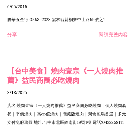
6/05/2016
勝華五金行 055842328 雲林縣莿桐鄉中山路59號之1
分享
閱讀完整內容
【台中美食】燒肉壹宗《一人燒肉推
薦》益民商圈必吃燒肉
8/18/2025
店名:燒肉壹宗《一人燒肉推薦》益民商圈必吃燒肉｜個人燒肉套
餐｜平價燒肉｜高cp值燒肉｜隱藏版燒肉｜聚會包場首選｜多元
支付免服務費 地址:台中市北區錦南街19號1樓 電話:0422258111