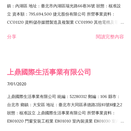
際貿易業 ZZ99999 除許可業務外，得經營法令非禁止或限制之
鎮：內湖區 地址：臺北市內湖區瑞光路66巷36號 狀態：核准設
業務
立 資本額：795,694,500 捷元股份有限公司 所營事業資料：
CC01120 資料儲存媒體製造及複製業 CC01990 其他電機及電子
機械器材製造業 CB01020 事務機器製造業 E601020 電器安裝業
分享
閱讀完整內容
CC01050 資料儲存及處理設備製造業 CC01060 有線通信機械器
材製造業 E605010 電腦設備安裝業 CC01070 無線通信機械器材
製造業 F113020 電器批發業 E701010 電信工程業 CC01080 電
子零組件製造業 CC01110 電腦及其週邊設備製造業 F113050 電
上鼎國際生活事業有限公司
腦及事務性機器設備批發業 F113070 電信器材批發業 F118010
資訊軟體批發業 F119010 電子材料批發業 F213010 電器零售業
7/01/2020
F213030 電腦及事務性機器設備零售業 F213060 電信器材零售
業 F218010 資訊軟體零售業 F219010 電子材料零售業 F399990
上鼎國際生活事業有限公司 統編：52280312 郵編：106 縣市：
其他綜合零售業 F399040 無店面零售業 F401010 國際貿易業
台北市 鄉鎮：大安區 地址：臺北市大同區承德路2段81號8樓之2
F601010 智慧財產權業 G801010 倉儲業 I102010 投資顧問業
狀態：核准設立 上鼎國際生活事業有限公司 所營事業資料：
I103060 管理顧問業 I199990 其他顧問服務業 I105010 藝術品
E801020 門窗安裝工程業 E801010 室內裝潢業 E801030 室內輕
諮詢顧問業 I301010 資訊軟體服務業 I301020 資料處理服務業
鋼架工程業 E801040 玻璃安裝工程業 E801070 廚具、衛浴設備