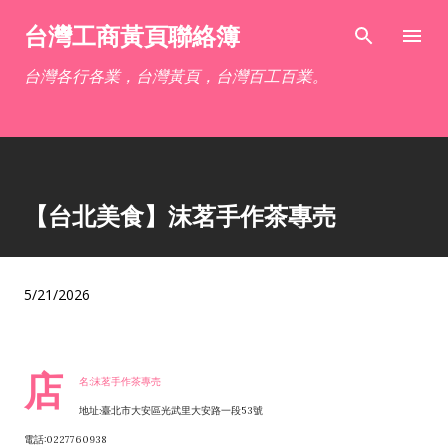
跳到主要內容
台灣工商黃頁聯絡簿
台灣各行各業，台灣黃頁，台灣百工百業。
【台北美食】沫茗手作茶專売
5/21/2026
店
名:沫茗手作茶專売
地址:臺北市大安區光武里大安路一段53號
電話:0227760938