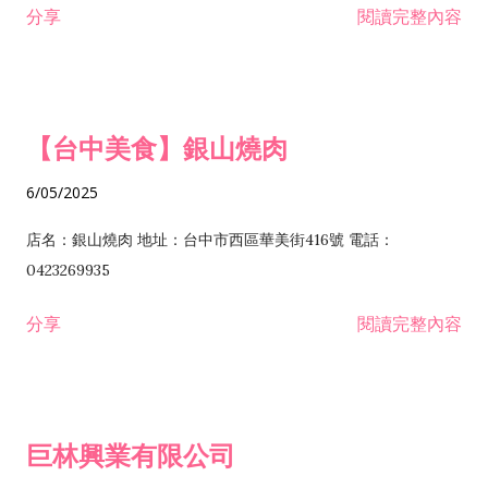
分享
閱讀完整內容
I301030 電子資訊供應服務業 I401010 一般廣告服務業 I501010
安裝工程業 F206020 日常用品零售業 F206040 水器材料零售業
產品設計業 IE01010 電信業務門號代辦業 IZ06010 理貨包裝業
F206060 祭祀用品零售業 F207030 清潔用品零售業 F211010 建
IZ09010 管理系統驗證業 IZ12010 人力派遣業 IZ13010 網路認
材零售業 F213010 電器零售業 F213030 電腦及事務性機器設備
證服務業 IZ15010 市場研究及民意調查業 IZ99990 其他工商服
零售業 F217010 消防安全設備零售業 F218010 資訊軟體零售業
【台中美食】銀山燒肉
務業 J399010 軟體出版業 J601010 藝文服務業 J602010 演藝活
H701010 住宅及大樓開發租售業 H701020 工業廠房開發租售業
動業 J701040 休閒活動場館業 J802010 運動訓練業 JA02010 電
H701050 投資興建公共建設業 H701060 新市鎮、新社區開發業
6/05/2025
器及電子產品修理業 JB01010 會議及展覽服務業 JD01010 工商
H701070 區段徵收及市地重劃代辦業 H701090 都市更新整建維
徵信服務業 JE01010 租賃業 E801010 室內裝潢業 E603010 電
護業 H702010 建築經理業 H703090 不動產買賣業 H703100 不
店名：銀山燒肉 地址：台中市西區華美街416號 電話：
纜安裝工程業 EZ05010 儀器、儀表安裝工程業 F102030 菸酒批
動產租賃業 I103060 管理顧問業 I199990 其他顧問服務業
0423269935
發業 F10...
I301010 資訊軟體服務業 I301020 資料處理服務業 I301030 電子
分享
閱讀完整內容
資訊供應服務業 IF01010 消防安全設備檢修業 JZ99050 仲介服
務業 JZ99990 未分類其他服務業 F201070 花卉零售業 F203010
食品什貨、飲料零售業 F204110 布疋、衣著、鞋、帽、傘、服飾
品零售業 F207200 化學原料零售業 F209060 文教、樂器、育樂
巨林興業有限公司
用品零售業 F215010 首飾及貴金屬零售業 F399040 無店面零售
業 F399990 其他綜合零售業 I301040 第三方支付服務業