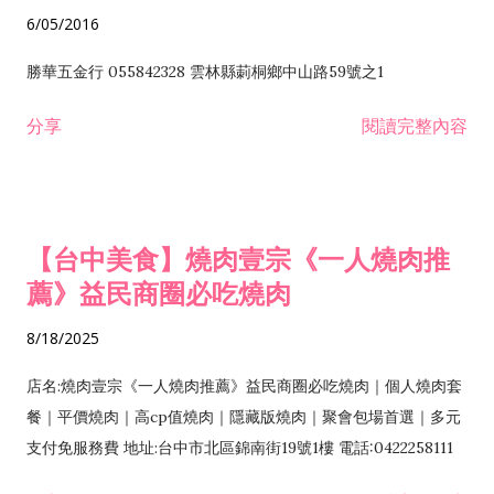
6/05/2016
勝華五金行 055842328 雲林縣莿桐鄉中山路59號之1
分享
閱讀完整內容
【台中美食】燒肉壹宗《一人燒肉推
薦》益民商圈必吃燒肉
8/18/2025
店名:燒肉壹宗《一人燒肉推薦》益民商圈必吃燒肉｜個人燒肉套
餐｜平價燒肉｜高cp值燒肉｜隱藏版燒肉｜聚會包場首選｜多元
支付免服務費 地址:台中市北區錦南街19號1樓 電話:0422258111