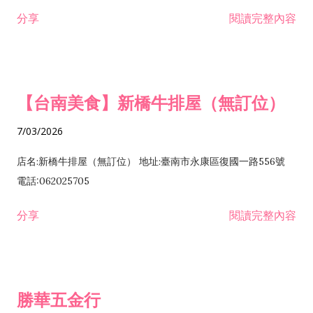
租售業 H701040 特定專業區開發業 H701060 新市鎮、新社區開
分享
閱讀完整內容
發業 H703090 不動產買賣業 H703100 不動產租賃業 I503010
景觀、室內設計業 ZZ99999 除許可業務外，得經營法令非禁止
或限制之業務
【台南美食】新橋牛排屋（無訂位）
7/03/2026
店名:新橋牛排屋（無訂位） 地址:臺南市永康區復國一路556號
電話:062025705
分享
閱讀完整內容
勝華五金行