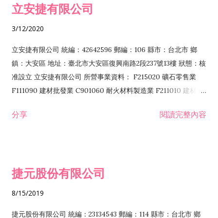
立安捷有限公司
業 F401171 酒類輸入業
3/12/2020
立安捷有限公司 統編：42642596 郵編：106 縣市：台北市 鄉
鎮：大安區 地址：臺北市大安區復興南路2段237號13樓 狀態：核
准設立 立安捷有限公司 所營事業資料： F215020 礦石零售業
F111090 建材批發業 C901060 耐火材料製造業 F211010 建材零
售業 C901070 石材製品製造業 F115020 礦石批發業 C901030
分享
閱讀完整內容
水泥製造業 C901050 水泥及混凝土製品製造業 C901040 預拌混
凝土製造業 E599010 配管工程業 E603110 冷作工程業 E603120
噴砂工程業 E801010 室內裝潢業 E901010 油漆工程業 E903010
防蝕、防銹工程業 EZ99990 其他工程業 F102170 食品什貨批發
捷元股份有限公司
業 F106020 日常用品批發業 F108031 醫療器材批發業 F108040
化粧品批發業 F203010 食品什貨、飲料零售業 F206020 日常用
8/15/2019
品零售業 F208031 醫療器材零售業 F208040 化粧品零售業
F399040 無店面零售業 F399990 其他綜合零售業 F401010 國
捷元股份有限公司 統編：23134543 郵編：114 縣市：台北市 鄉