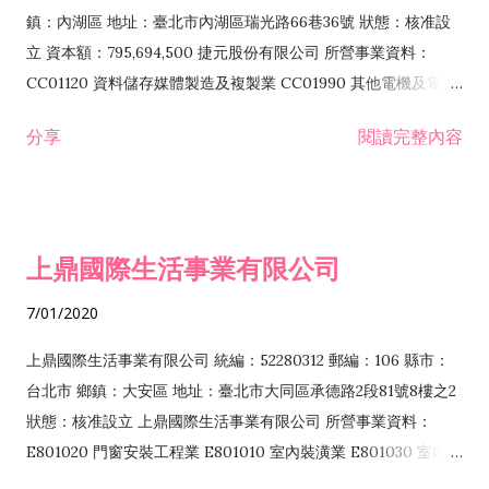
際貿易業 ZZ99999 除許可業務外，得經營法令非禁止或限制之
鎮：內湖區 地址：臺北市內湖區瑞光路66巷36號 狀態：核准設
業務
立 資本額：795,694,500 捷元股份有限公司 所營事業資料：
CC01120 資料儲存媒體製造及複製業 CC01990 其他電機及電子
機械器材製造業 CB01020 事務機器製造業 E601020 電器安裝業
分享
閱讀完整內容
CC01050 資料儲存及處理設備製造業 CC01060 有線通信機械器
材製造業 E605010 電腦設備安裝業 CC01070 無線通信機械器材
製造業 F113020 電器批發業 E701010 電信工程業 CC01080 電
子零組件製造業 CC01110 電腦及其週邊設備製造業 F113050 電
上鼎國際生活事業有限公司
腦及事務性機器設備批發業 F113070 電信器材批發業 F118010
資訊軟體批發業 F119010 電子材料批發業 F213010 電器零售業
7/01/2020
F213030 電腦及事務性機器設備零售業 F213060 電信器材零售
業 F218010 資訊軟體零售業 F219010 電子材料零售業 F399990
上鼎國際生活事業有限公司 統編：52280312 郵編：106 縣市：
其他綜合零售業 F399040 無店面零售業 F401010 國際貿易業
台北市 鄉鎮：大安區 地址：臺北市大同區承德路2段81號8樓之2
F601010 智慧財產權業 G801010 倉儲業 I102010 投資顧問業
狀態：核准設立 上鼎國際生活事業有限公司 所營事業資料：
I103060 管理顧問業 I199990 其他顧問服務業 I105010 藝術品
E801020 門窗安裝工程業 E801010 室內裝潢業 E801030 室內輕
諮詢顧問業 I301010 資訊軟體服務業 I301020 資料處理服務業
鋼架工程業 E801040 玻璃安裝工程業 E801070 廚具、衛浴設備