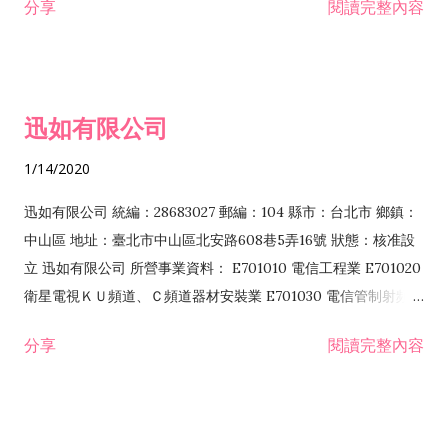
分享
閱讀完整內容
迅如有限公司
1/14/2020
迅如有限公司 統編：28683027 郵編：104 縣市：台北市 鄉鎮：
中山區 地址：臺北市中山區北安路608巷5弄16號 狀態：核准設
立 迅如有限公司 所營事業資料： E701010 電信工程業 E701020
衛星電視ＫＵ頻道、Ｃ頻道器材安裝業 E701030 電信管制射頻器
材裝設工程業 E801010 室內裝潢業 EZ05010 儀器、儀表安裝工
分享
閱讀完整內容
程業 I102010 投資顧問業 I301010 資訊軟體服務業 I301030 電
子資訊供應服務業 F113070 電信器材批發業 F118010 資訊軟體
批發業 F401010 國際貿易業 ZZ99999 除許可業務外，得經營法
令非禁止或限制之業務 F102030 菸酒批發業 F203020 菸酒零售