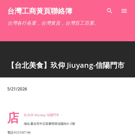
跳到主要內容
台灣工商黃頁聯絡簿
台灣各行各業，台灣黃頁，台灣百工百業。
【台北美食】玖仰 Jiuyang-信陽門市
5/21/2026
店
名:玖仰 Jiuyang-信陽門市
地址:臺北市中正區黎明里信陽街6-2號
電話:0223117746