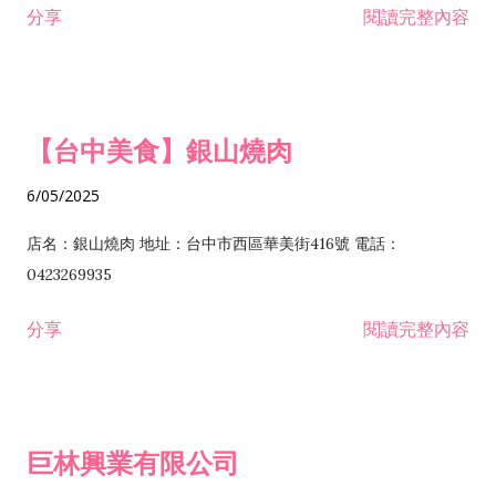
分享
閱讀完整內容
I301030 電子資訊供應服務業 I401010 一般廣告服務業 I501010
安裝工程業 F206020 日常用品零售業 F206040 水器材料零售業
產品設計業 IE01010 電信業務門號代辦業 IZ06010 理貨包裝業
F206060 祭祀用品零售業 F207030 清潔用品零售業 F211010 建
IZ09010 管理系統驗證業 IZ12010 人力派遣業 IZ13010 網路認
材零售業 F213010 電器零售業 F213030 電腦及事務性機器設備
證服務業 IZ15010 市場研究及民意調查業 IZ99990 其他工商服
零售業 F217010 消防安全設備零售業 F218010 資訊軟體零售業
【台中美食】銀山燒肉
務業 J399010 軟體出版業 J601010 藝文服務業 J602010 演藝活
H701010 住宅及大樓開發租售業 H701020 工業廠房開發租售業
動業 J701040 休閒活動場館業 J802010 運動訓練業 JA02010 電
H701050 投資興建公共建設業 H701060 新市鎮、新社區開發業
6/05/2025
器及電子產品修理業 JB01010 會議及展覽服務業 JD01010 工商
H701070 區段徵收及市地重劃代辦業 H701090 都市更新整建維
徵信服務業 JE01010 租賃業 E801010 室內裝潢業 E603010 電
護業 H702010 建築經理業 H703090 不動產買賣業 H703100 不
店名：銀山燒肉 地址：台中市西區華美街416號 電話：
纜安裝工程業 EZ05010 儀器、儀表安裝工程業 F102030 菸酒批
動產租賃業 I103060 管理顧問業 I199990 其他顧問服務業
0423269935
發業 F10...
I301010 資訊軟體服務業 I301020 資料處理服務業 I301030 電子
分享
閱讀完整內容
資訊供應服務業 IF01010 消防安全設備檢修業 JZ99050 仲介服
務業 JZ99990 未分類其他服務業 F201070 花卉零售業 F203010
食品什貨、飲料零售業 F204110 布疋、衣著、鞋、帽、傘、服飾
品零售業 F207200 化學原料零售業 F209060 文教、樂器、育樂
巨林興業有限公司
用品零售業 F215010 首飾及貴金屬零售業 F399040 無店面零售
業 F399990 其他綜合零售業 I301040 第三方支付服務業