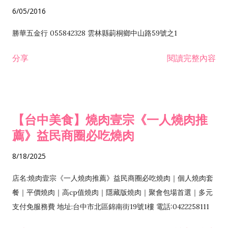
6/05/2016
勝華五金行 055842328 雲林縣莿桐鄉中山路59號之1
分享
閱讀完整內容
【台中美食】燒肉壹宗《一人燒肉推
薦》益民商圈必吃燒肉
8/18/2025
店名:燒肉壹宗《一人燒肉推薦》益民商圈必吃燒肉｜個人燒肉套
餐｜平價燒肉｜高cp值燒肉｜隱藏版燒肉｜聚會包場首選｜多元
支付免服務費 地址:台中市北區錦南街19號1樓 電話:0422258111