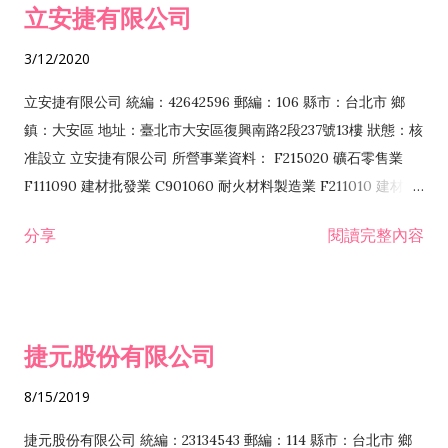
立安捷有限公司
業 F401171 酒類輸入業
3/12/2020
立安捷有限公司 統編：42642596 郵編：106 縣市：台北市 鄉
鎮：大安區 地址：臺北市大安區復興南路2段237號13樓 狀態：核
准設立 立安捷有限公司 所營事業資料： F215020 礦石零售業
F111090 建材批發業 C901060 耐火材料製造業 F211010 建材零
售業 C901070 石材製品製造業 F115020 礦石批發業 C901030
分享
閱讀完整內容
水泥製造業 C901050 水泥及混凝土製品製造業 C901040 預拌混
凝土製造業 E599010 配管工程業 E603110 冷作工程業 E603120
噴砂工程業 E801010 室內裝潢業 E901010 油漆工程業 E903010
防蝕、防銹工程業 EZ99990 其他工程業 F102170 食品什貨批發
捷元股份有限公司
業 F106020 日常用品批發業 F108031 醫療器材批發業 F108040
化粧品批發業 F203010 食品什貨、飲料零售業 F206020 日常用
8/15/2019
品零售業 F208031 醫療器材零售業 F208040 化粧品零售業
F399040 無店面零售業 F399990 其他綜合零售業 F401010 國
捷元股份有限公司 統編：23134543 郵編：114 縣市：台北市 鄉