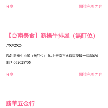
租售業 H701040 特定專業區開發業 H701060 新市鎮、新社區開
分享
閱讀完整內容
發業 H703090 不動產買賣業 H703100 不動產租賃業 I503010
景觀、室內設計業 ZZ99999 除許可業務外，得經營法令非禁止
或限制之業務
【台南美食】新橋牛排屋（無訂位）
7/03/2026
店名:新橋牛排屋（無訂位） 地址:臺南市永康區復國一路556號
電話:062025705
分享
閱讀完整內容
勝華五金行