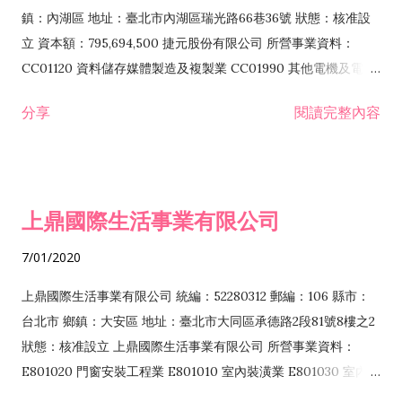
際貿易業 ZZ99999 除許可業務外，得經營法令非禁止或限制之
鎮：內湖區 地址：臺北市內湖區瑞光路66巷36號 狀態：核准設
業務
立 資本額：795,694,500 捷元股份有限公司 所營事業資料：
CC01120 資料儲存媒體製造及複製業 CC01990 其他電機及電子
機械器材製造業 CB01020 事務機器製造業 E601020 電器安裝業
分享
閱讀完整內容
CC01050 資料儲存及處理設備製造業 CC01060 有線通信機械器
材製造業 E605010 電腦設備安裝業 CC01070 無線通信機械器材
製造業 F113020 電器批發業 E701010 電信工程業 CC01080 電
子零組件製造業 CC01110 電腦及其週邊設備製造業 F113050 電
上鼎國際生活事業有限公司
腦及事務性機器設備批發業 F113070 電信器材批發業 F118010
資訊軟體批發業 F119010 電子材料批發業 F213010 電器零售業
7/01/2020
F213030 電腦及事務性機器設備零售業 F213060 電信器材零售
業 F218010 資訊軟體零售業 F219010 電子材料零售業 F399990
上鼎國際生活事業有限公司 統編：52280312 郵編：106 縣市：
其他綜合零售業 F399040 無店面零售業 F401010 國際貿易業
台北市 鄉鎮：大安區 地址：臺北市大同區承德路2段81號8樓之2
F601010 智慧財產權業 G801010 倉儲業 I102010 投資顧問業
狀態：核准設立 上鼎國際生活事業有限公司 所營事業資料：
I103060 管理顧問業 I199990 其他顧問服務業 I105010 藝術品
E801020 門窗安裝工程業 E801010 室內裝潢業 E801030 室內輕
諮詢顧問業 I301010 資訊軟體服務業 I301020 資料處理服務業
鋼架工程業 E801040 玻璃安裝工程業 E801070 廚具、衛浴設備