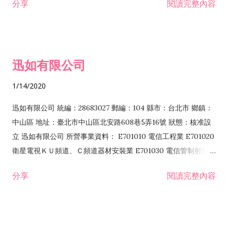
分享
閱讀完整內容
迅如有限公司
1/14/2020
迅如有限公司 統編：28683027 郵編：104 縣市：台北市 鄉鎮：
中山區 地址：臺北市中山區北安路608巷5弄16號 狀態：核准設
立 迅如有限公司 所營事業資料： E701010 電信工程業 E701020
衛星電視ＫＵ頻道、Ｃ頻道器材安裝業 E701030 電信管制射頻器
材裝設工程業 E801010 室內裝潢業 EZ05010 儀器、儀表安裝工
分享
閱讀完整內容
程業 I102010 投資顧問業 I301010 資訊軟體服務業 I301030 電
子資訊供應服務業 F113070 電信器材批發業 F118010 資訊軟體
批發業 F401010 國際貿易業 ZZ99999 除許可業務外，得經營法
令非禁止或限制之業務 F102030 菸酒批發業 F203020 菸酒零售