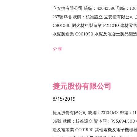
立安捷有限公司 統編：42642596 郵編：
237號13樓 狀態：核准設立 立安捷有限公司 所
C901060 耐火材料製造業 F211010 建材零售
水泥製造業 C901050 水泥及混凝土製品製造業 
冷作工程業 E603120 噴砂工程業 E801010
分享
EZ99990 其他工程業 F102170 食品什貨批
F108040 化粧品批發業 F203010 食品什
業 F208040 化粧品零售業 F399040 無店
ZZ99999 除許可業務外，得經營法令非禁
捷元股份有限公司
8/15/2019
捷元股份有限公司 統編：23134543 郵編
36號 狀態：核准設立 資本額：795,694,5
造及複製業 CC01990 其他電機及電子機械器材