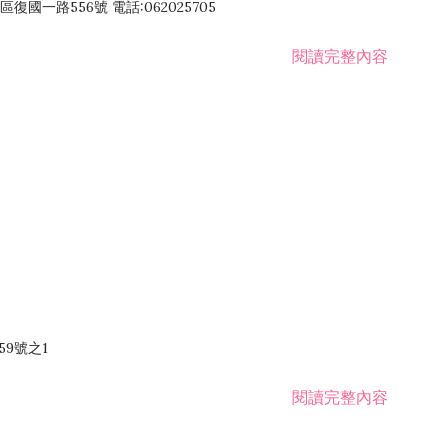
國一路556號 電話:062025705
閱讀完整內容
59號之1
閱讀完整內容