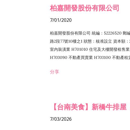
柏嘉開發股份有限公司
7/01/2020
柏嘉開發股份有限公司 統編：52226520 
路2段77號10樓之1 狀態：核准設立 資本額：2
室內裝潢業 H701010 住宅及大樓開發租售業 
H703090 不動產買賣業 H703100 不動產
營法令非禁止或限制之業務
分享
【台南美食】新橋牛排屋
7/03/2026