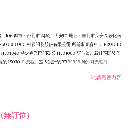
郵編：106 縣市：台北市 鄉鎮：大安區 地址：臺北市大安區敦化南
50,000,000 柏嘉開發股份有限公司 所營事業資料： E801010
H701040 特定專業區開發業 H701060 新市鎮、新社區開發業
租賃業 I503010 景觀、室內設計業 ZZ99999 除許可業務外，得經
閱讀完整內容
（無訂位）