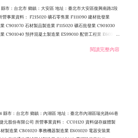
106 縣市：台北市 鄉鎮：大安區 地址：臺北市大安區復興南路2段
營事業資料： F215020 礦石零售業 F111090 建材批發業
業 C901070 石材製品製造業 F115020 礦石批發業 C901030
C901040 預拌混凝土製造業 E599010 配管工程業 E603110
 室內裝潢業 E901010 油漆工程業 E903010 防蝕、防銹工程業
閱讀完整內容
發業 F106020 日常用品批發業 F108031 醫療器材批發業
貨、飲料零售業 F206020 日常用品零售業 F208031 醫療器材零售
面零售業 F399990 其他綜合零售業 F401010 國際貿易業
止或限制之業務
：114 縣市：台北市 鄉鎮：內湖區 地址：臺北市內湖區瑞光路66巷
00 捷元股份有限公司 所營事業資料： CC01120 資料儲存媒體製
製造業 CB01020 事務機器製造業 E601020 電器安裝業