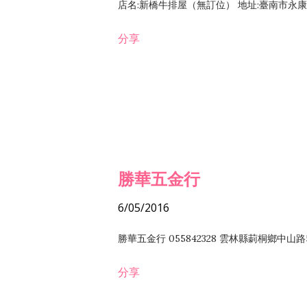
店名:新橋牛排屋（無訂位） 地址:臺南市永康區復
分享
勝華五金行
6/05/2016
勝華五金行 055842328 雲林縣莿桐鄉中山路
分享