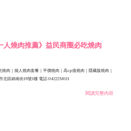
一人燒肉推薦》益民商圈必吃燒肉
吃燒肉｜個人燒肉套餐｜平價燒肉｜高cp值燒肉｜隱藏版燒肉｜
錦南街19號1樓 電話:0422258111
閱讀完整內容