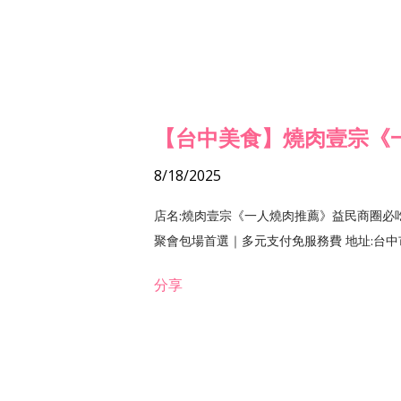
【台中美食】燒肉壹宗《
8/18/2025
店名:燒肉壹宗《一人燒肉推薦》益民商圈必
聚會包場首選｜多元支付免服務費 地址:台中市北區
分享