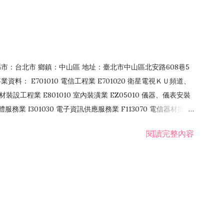
4 縣市：台北市 鄉鎮：中山區 地址：臺北市中山區北安路608巷5
資料： E701010 電信工程業 E701020 衛星電視ＫＵ頻道、
裝設工程業 E801010 室內裝潢業 EZ05010 儀器、儀表安裝
訊軟體服務業 I301030 電子資訊供應服務業 F113070 電信器材批發
 國際貿易業 ZZ99999 除許可業務外，得經營法令非禁止或限制之業
閱讀完整內容
業 F401171 酒類輸入業