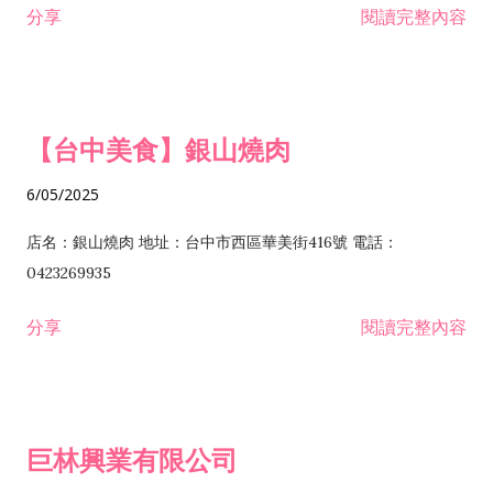
分享
閱讀完整內容
I301030 電子資訊供應服務業 I401010 一般廣告服務業 I501010
安裝工程業 F206020 日常用品零售業 F206040 水器材料零售業
產品設計業 IE01010 電信業務門號代辦業 IZ06010 理貨包裝業
F206060 祭祀用品零售業 F207030 清潔用品零售業 F211010 建
IZ09010 管理系統驗證業 IZ12010 人力派遣業 IZ13010 網路認
材零售業 F213010 電器零售業 F213030 電腦及事務性機器設備
證服務業 IZ15010 市場研究及民意調查業 IZ99990 其他工商服
零售業 F217010 消防安全設備零售業 F218010 資訊軟體零售業
【台中美食】銀山燒肉
務業 J399010 軟體出版業 J601010 藝文服務業 J602010 演藝活
H701010 住宅及大樓開發租售業 H701020 工業廠房開發租售業
動業 J701040 休閒活動場館業 J802010 運動訓練業 JA02010 電
H701050 投資興建公共建設業 H701060 新市鎮、新社區開發業
6/05/2025
器及電子產品修理業 JB01010 會議及展覽服務業 JD01010 工商
H701070 區段徵收及市地重劃代辦業 H701090 都市更新整建維
徵信服務業 JE01010 租賃業 E801010 室內裝潢業 E603010 電
護業 H702010 建築經理業 H703090 不動產買賣業 H703100 不
店名：銀山燒肉 地址：台中市西區華美街416號 電話：
纜安裝工程業 EZ05010 儀器、儀表安裝工程業 F102030 菸酒批
動產租賃業 I103060 管理顧問業 I199990 其他顧問服務業
0423269935
發業 F10...
I301010 資訊軟體服務業 I301020 資料處理服務業 I301030 電子
分享
閱讀完整內容
資訊供應服務業 IF01010 消防安全設備檢修業 JZ99050 仲介服
務業 JZ99990 未分類其他服務業 F201070 花卉零售業 F203010
食品什貨、飲料零售業 F204110 布疋、衣著、鞋、帽、傘、服飾
品零售業 F207200 化學原料零售業 F209060 文教、樂器、育樂
巨林興業有限公司
用品零售業 F215010 首飾及貴金屬零售業 F399040 無店面零售
業 F399990 其他綜合零售業 I301040 第三方支付服務業