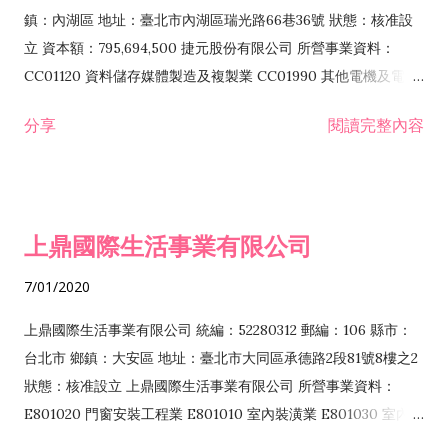
際貿易業 ZZ99999 除許可業務外，得經營法令非禁止或限制之
鎮：內湖區 地址：臺北市內湖區瑞光路66巷36號 狀態：核准設
業務
立 資本額：795,694,500 捷元股份有限公司 所營事業資料：
CC01120 資料儲存媒體製造及複製業 CC01990 其他電機及電子
機械器材製造業 CB01020 事務機器製造業 E601020 電器安裝業
分享
閱讀完整內容
CC01050 資料儲存及處理設備製造業 CC01060 有線通信機械器
材製造業 E605010 電腦設備安裝業 CC01070 無線通信機械器材
製造業 F113020 電器批發業 E701010 電信工程業 CC01080 電
子零組件製造業 CC01110 電腦及其週邊設備製造業 F113050 電
上鼎國際生活事業有限公司
腦及事務性機器設備批發業 F113070 電信器材批發業 F118010
資訊軟體批發業 F119010 電子材料批發業 F213010 電器零售業
7/01/2020
F213030 電腦及事務性機器設備零售業 F213060 電信器材零售
業 F218010 資訊軟體零售業 F219010 電子材料零售業 F399990
上鼎國際生活事業有限公司 統編：52280312 郵編：106 縣市：
其他綜合零售業 F399040 無店面零售業 F401010 國際貿易業
台北市 鄉鎮：大安區 地址：臺北市大同區承德路2段81號8樓之2
F601010 智慧財產權業 G801010 倉儲業 I102010 投資顧問業
狀態：核准設立 上鼎國際生活事業有限公司 所營事業資料：
I103060 管理顧問業 I199990 其他顧問服務業 I105010 藝術品
E801020 門窗安裝工程業 E801010 室內裝潢業 E801030 室內輕
諮詢顧問業 I301010 資訊軟體服務業 I301020 資料處理服務業
鋼架工程業 E801040 玻璃安裝工程業 E801070 廚具、衛浴設備