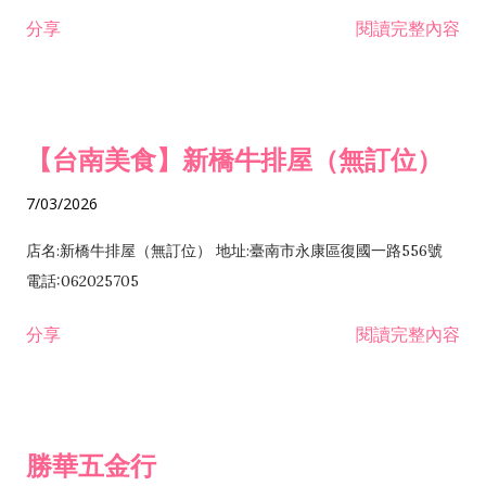
租售業 H701040 特定專業區開發業 H701060 新市鎮、新社區開
分享
閱讀完整內容
發業 H703090 不動產買賣業 H703100 不動產租賃業 I503010
景觀、室內設計業 ZZ99999 除許可業務外，得經營法令非禁止
或限制之業務
【台南美食】新橋牛排屋（無訂位）
7/03/2026
店名:新橋牛排屋（無訂位） 地址:臺南市永康區復國一路556號
電話:062025705
分享
閱讀完整內容
勝華五金行