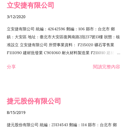
立安捷有限公司
業 F401171 酒類輸入業
3/12/2020
立安捷有限公司 統編：42642596 郵編：106 縣市：台北市 鄉
鎮：大安區 地址：臺北市大安區復興南路2段237號13樓 狀態：核
准設立 立安捷有限公司 所營事業資料： F215020 礦石零售業
F111090 建材批發業 C901060 耐火材料製造業 F211010 建材零
售業 C901070 石材製品製造業 F115020 礦石批發業 C901030
分享
閱讀完整內容
水泥製造業 C901050 水泥及混凝土製品製造業 C901040 預拌混
凝土製造業 E599010 配管工程業 E603110 冷作工程業 E603120
噴砂工程業 E801010 室內裝潢業 E901010 油漆工程業 E903010
防蝕、防銹工程業 EZ99990 其他工程業 F102170 食品什貨批發
捷元股份有限公司
業 F106020 日常用品批發業 F108031 醫療器材批發業 F108040
化粧品批發業 F203010 食品什貨、飲料零售業 F206020 日常用
8/15/2019
品零售業 F208031 醫療器材零售業 F208040 化粧品零售業
F399040 無店面零售業 F399990 其他綜合零售業 F401010 國
捷元股份有限公司 統編：23134543 郵編：114 縣市：台北市 鄉