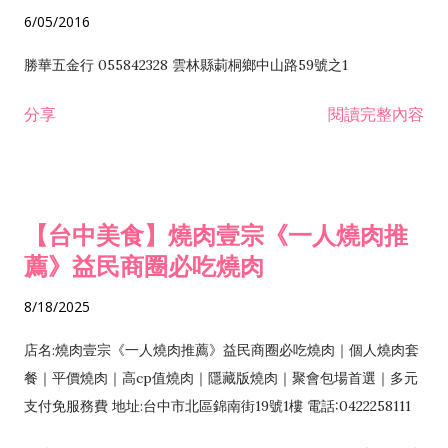
6/05/2016
勝華五金行 055842328 雲林縣莿桐鄉中山路59號之1
分享
閱讀完整內容
【台中美食】燒肉壹宗《一人燒肉推
薦》益民商圈必吃燒肉
8/18/2025
店名:燒肉壹宗《一人燒肉推薦》益民商圈必吃燒肉｜個人燒肉套
餐｜平價燒肉｜高cp值燒肉｜隱藏版燒肉｜聚會包場首選｜多元
支付免服務費 地址:台中市北區錦南街19號1樓 電話:0422258111