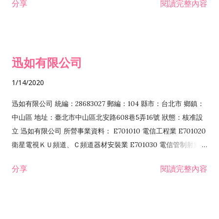
分享
閱讀完整內容
迅如有限公司
1/14/2020
迅如有限公司 統編：28683027 郵編：104 縣市：台北市 鄉鎮：
中山區 地址：臺北市中山區北安路608巷5弄16號 狀態：核准設
立 迅如有限公司 所營事業資料： E701010 電信工程業 E701020
衛星電視ＫＵ頻道、Ｃ頻道器材安裝業 E701030 電信管制射頻器
材裝設工程業 E801010 室內裝潢業 EZ05010 儀器、儀表安裝工
分享
閱讀完整內容
程業 I102010 投資顧問業 I301010 資訊軟體服務業 I301030 電
子資訊供應服務業 F113070 電信器材批發業 F118010 資訊軟體
批發業 F401010 國際貿易業 ZZ99999 除許可業務外，得經營法
令非禁止或限制之業務 F102030 菸酒批發業 F203020 菸酒零售