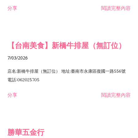
租售業 H701040 特定專業區開發業 H701060 新市鎮、新社區開
分享
閱讀完整內容
發業 H703090 不動產買賣業 H703100 不動產租賃業 I503010
景觀、室內設計業 ZZ99999 除許可業務外，得經營法令非禁止
或限制之業務
【台南美食】新橋牛排屋（無訂位）
7/03/2026
店名:新橋牛排屋（無訂位） 地址:臺南市永康區復國一路556號
電話:062025705
分享
閱讀完整內容
勝華五金行