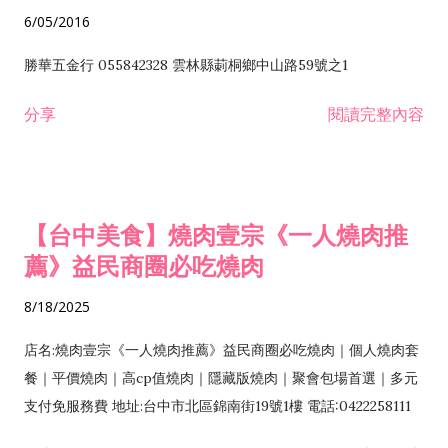
6/05/2016
勝華五金行 055842328 雲林縣莿桐鄉中山路59號之1
分享
閱讀完整內容
【台中美食】燒肉壹宗《一人燒肉推
薦》益民商圈必吃燒肉
8/18/2025
店名:燒肉壹宗《一人燒肉推薦》益民商圈必吃燒肉｜個人燒肉套
餐｜平價燒肉｜高cp值燒肉｜隱藏版燒肉｜聚會包場首選｜多元
支付免服務費 地址:台中市北區錦南街19號1樓 電話:0422258111