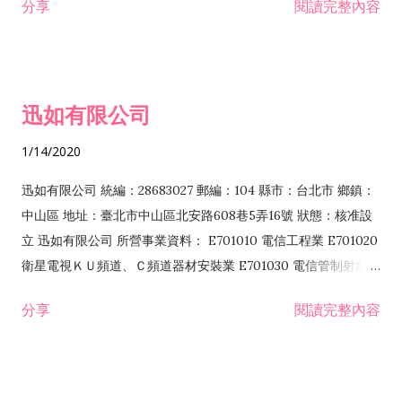
分享
閱讀完整內容
迅如有限公司
1/14/2020
迅如有限公司 統編：28683027 郵編：104 縣市：台北市 鄉鎮：
中山區 地址：臺北市中山區北安路608巷5弄16號 狀態：核准設
立 迅如有限公司 所營事業資料： E701010 電信工程業 E701020
衛星電視ＫＵ頻道、Ｃ頻道器材安裝業 E701030 電信管制射頻器
材裝設工程業 E801010 室內裝潢業 EZ05010 儀器、儀表安裝工
分享
閱讀完整內容
程業 I102010 投資顧問業 I301010 資訊軟體服務業 I301030 電
子資訊供應服務業 F113070 電信器材批發業 F118010 資訊軟體
批發業 F401010 國際貿易業 ZZ99999 除許可業務外，得經營法
令非禁止或限制之業務 F102030 菸酒批發業 F203020 菸酒零售