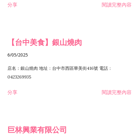
分享
閱讀完整內容
I301030 電子資訊供應服務業 I401010 一般廣告服務業 I501010
安裝工程業 F206020 日常用品零售業 F206040 水器材料零售業
產品設計業 IE01010 電信業務門號代辦業 IZ06010 理貨包裝業
F206060 祭祀用品零售業 F207030 清潔用品零售業 F211010 建
IZ09010 管理系統驗證業 IZ12010 人力派遣業 IZ13010 網路認
材零售業 F213010 電器零售業 F213030 電腦及事務性機器設備
證服務業 IZ15010 市場研究及民意調查業 IZ99990 其他工商服
零售業 F217010 消防安全設備零售業 F218010 資訊軟體零售業
【台中美食】銀山燒肉
務業 J399010 軟體出版業 J601010 藝文服務業 J602010 演藝活
H701010 住宅及大樓開發租售業 H701020 工業廠房開發租售業
動業 J701040 休閒活動場館業 J802010 運動訓練業 JA02010 電
H701050 投資興建公共建設業 H701060 新市鎮、新社區開發業
6/05/2025
器及電子產品修理業 JB01010 會議及展覽服務業 JD01010 工商
H701070 區段徵收及市地重劃代辦業 H701090 都市更新整建維
徵信服務業 JE01010 租賃業 E801010 室內裝潢業 E603010 電
護業 H702010 建築經理業 H703090 不動產買賣業 H703100 不
店名：銀山燒肉 地址：台中市西區華美街416號 電話：
纜安裝工程業 EZ05010 儀器、儀表安裝工程業 F102030 菸酒批
動產租賃業 I103060 管理顧問業 I199990 其他顧問服務業
0423269935
發業 F10...
I301010 資訊軟體服務業 I301020 資料處理服務業 I301030 電子
分享
閱讀完整內容
資訊供應服務業 IF01010 消防安全設備檢修業 JZ99050 仲介服
務業 JZ99990 未分類其他服務業 F201070 花卉零售業 F203010
食品什貨、飲料零售業 F204110 布疋、衣著、鞋、帽、傘、服飾
品零售業 F207200 化學原料零售業 F209060 文教、樂器、育樂
巨林興業有限公司
用品零售業 F215010 首飾及貴金屬零售業 F399040 無店面零售
業 F399990 其他綜合零售業 I301040 第三方支付服務業