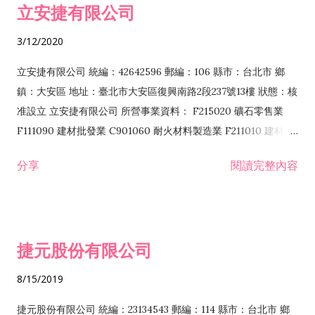
立安捷有限公司
業 F401171 酒類輸入業
3/12/2020
立安捷有限公司 統編：42642596 郵編：106 縣市：台北市 鄉
鎮：大安區 地址：臺北市大安區復興南路2段237號13樓 狀態：核
准設立 立安捷有限公司 所營事業資料： F215020 礦石零售業
F111090 建材批發業 C901060 耐火材料製造業 F211010 建材零
售業 C901070 石材製品製造業 F115020 礦石批發業 C901030
分享
閱讀完整內容
水泥製造業 C901050 水泥及混凝土製品製造業 C901040 預拌混
凝土製造業 E599010 配管工程業 E603110 冷作工程業 E603120
噴砂工程業 E801010 室內裝潢業 E901010 油漆工程業 E903010
防蝕、防銹工程業 EZ99990 其他工程業 F102170 食品什貨批發
捷元股份有限公司
業 F106020 日常用品批發業 F108031 醫療器材批發業 F108040
化粧品批發業 F203010 食品什貨、飲料零售業 F206020 日常用
8/15/2019
品零售業 F208031 醫療器材零售業 F208040 化粧品零售業
F399040 無店面零售業 F399990 其他綜合零售業 F401010 國
捷元股份有限公司 統編：23134543 郵編：114 縣市：台北市 鄉