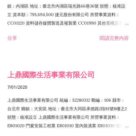
際貿易業 ZZ99999 除許可業務外，得經營法令非禁止或限制之
鎮：內湖區 地址：臺北市內湖區瑞光路66巷36號 狀態：核准設
業務
立 資本額：795,694,500 捷元股份有限公司 所營事業資料：
CC01120 資料儲存媒體製造及複製業 CC01990 其他電機及電子
機械器材製造業 CB01020 事務機器製造業 E601020 電器安裝業
分享
閱讀完整內容
CC01050 資料儲存及處理設備製造業 CC01060 有線通信機械器
材製造業 E605010 電腦設備安裝業 CC01070 無線通信機械器材
製造業 F113020 電器批發業 E701010 電信工程業 CC01080 電
子零組件製造業 CC01110 電腦及其週邊設備製造業 F113050 電
上鼎國際生活事業有限公司
腦及事務性機器設備批發業 F113070 電信器材批發業 F118010
資訊軟體批發業 F119010 電子材料批發業 F213010 電器零售業
7/01/2020
F213030 電腦及事務性機器設備零售業 F213060 電信器材零售
業 F218010 資訊軟體零售業 F219010 電子材料零售業 F399990
上鼎國際生活事業有限公司 統編：52280312 郵編：106 縣市：
其他綜合零售業 F399040 無店面零售業 F401010 國際貿易業
台北市 鄉鎮：大安區 地址：臺北市大同區承德路2段81號8樓之2
F601010 智慧財產權業 G801010 倉儲業 I102010 投資顧問業
狀態：核准設立 上鼎國際生活事業有限公司 所營事業資料：
I103060 管理顧問業 I199990 其他顧問服務業 I105010 藝術品
E801020 門窗安裝工程業 E801010 室內裝潢業 E801030 室內輕
諮詢顧問業 I301010 資訊軟體服務業 I301020 資料處理服務業
鋼架工程業 E801040 玻璃安裝工程業 E801070 廚具、衛浴設備