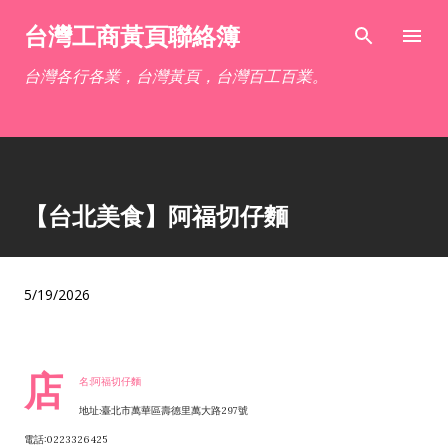
跳到主要內容
台灣工商黃頁聯絡簿
台灣各行各業，台灣黃頁，台灣百工百業。
【台北美食】阿福切仔麵
5/19/2026
店
名:阿福切仔麵
地址:臺北市萬華區壽德里萬大路297號
電話:0223326425