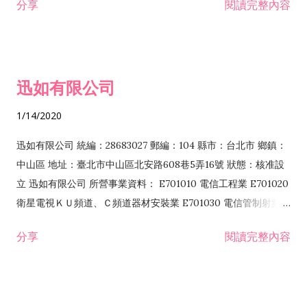
分享
閱讀完整內容
迅如有限公司
1/14/2020
迅如有限公司 統編：28683027 郵編：104 縣市：台北市 鄉鎮：
中山區 地址：臺北市中山區北安路608巷5弄16號 狀態：核准設
立 迅如有限公司 所營事業資料： E701010 電信工程業 E701020
衛星電視ＫＵ頻道、Ｃ頻道器材安裝業 E701030 電信管制射頻器
材裝設工程業 E801010 室內裝潢業 EZ05010 儀器、儀表安裝工
分享
閱讀完整內容
程業 I102010 投資顧問業 I301010 資訊軟體服務業 I301030 電
子資訊供應服務業 F113070 電信器材批發業 F118010 資訊軟體
批發業 F401010 國際貿易業 ZZ99999 除許可業務外，得經營法
令非禁止或限制之業務 F102030 菸酒批發業 F203020 菸酒零售