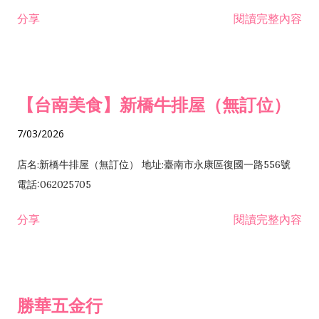
租售業 H701040 特定專業區開發業 H701060 新市鎮、新社區開
分享
閱讀完整內容
發業 H703090 不動產買賣業 H703100 不動產租賃業 I503010
景觀、室內設計業 ZZ99999 除許可業務外，得經營法令非禁止
或限制之業務
【台南美食】新橋牛排屋（無訂位）
7/03/2026
店名:新橋牛排屋（無訂位） 地址:臺南市永康區復國一路556號
電話:062025705
分享
閱讀完整內容
勝華五金行