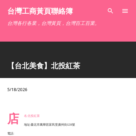
跳到主要內容
台灣工商黃頁聯絡簿
台灣各行各業，台灣黃頁，台灣百工百業。
【台北美食】北投紅茶
5/18/2026
店
名:北投紅茶
地址:臺北市萬華區富民里廣州街128號
電話: