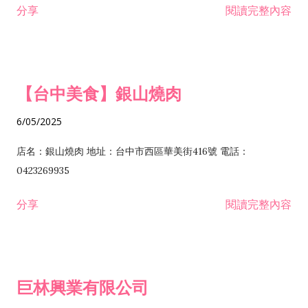
分享
閱讀完整內容
I301030 電子資訊供應服務業 I401010 一般廣告服務業 I501010
安裝工程業 F206020 日常用品零售業 F206040 水器材料零售業
產品設計業 IE01010 電信業務門號代辦業 IZ06010 理貨包裝業
F206060 祭祀用品零售業 F207030 清潔用品零售業 F211010 建
IZ09010 管理系統驗證業 IZ12010 人力派遣業 IZ13010 網路認
材零售業 F213010 電器零售業 F213030 電腦及事務性機器設備
證服務業 IZ15010 市場研究及民意調查業 IZ99990 其他工商服
零售業 F217010 消防安全設備零售業 F218010 資訊軟體零售業
【台中美食】銀山燒肉
務業 J399010 軟體出版業 J601010 藝文服務業 J602010 演藝活
H701010 住宅及大樓開發租售業 H701020 工業廠房開發租售業
動業 J701040 休閒活動場館業 J802010 運動訓練業 JA02010 電
H701050 投資興建公共建設業 H701060 新市鎮、新社區開發業
6/05/2025
器及電子產品修理業 JB01010 會議及展覽服務業 JD01010 工商
H701070 區段徵收及市地重劃代辦業 H701090 都市更新整建維
徵信服務業 JE01010 租賃業 E801010 室內裝潢業 E603010 電
護業 H702010 建築經理業 H703090 不動產買賣業 H703100 不
店名：銀山燒肉 地址：台中市西區華美街416號 電話：
纜安裝工程業 EZ05010 儀器、儀表安裝工程業 F102030 菸酒批
動產租賃業 I103060 管理顧問業 I199990 其他顧問服務業
0423269935
發業 F10...
I301010 資訊軟體服務業 I301020 資料處理服務業 I301030 電子
分享
閱讀完整內容
資訊供應服務業 IF01010 消防安全設備檢修業 JZ99050 仲介服
務業 JZ99990 未分類其他服務業 F201070 花卉零售業 F203010
食品什貨、飲料零售業 F204110 布疋、衣著、鞋、帽、傘、服飾
品零售業 F207200 化學原料零售業 F209060 文教、樂器、育樂
巨林興業有限公司
用品零售業 F215010 首飾及貴金屬零售業 F399040 無店面零售
業 F399990 其他綜合零售業 I301040 第三方支付服務業