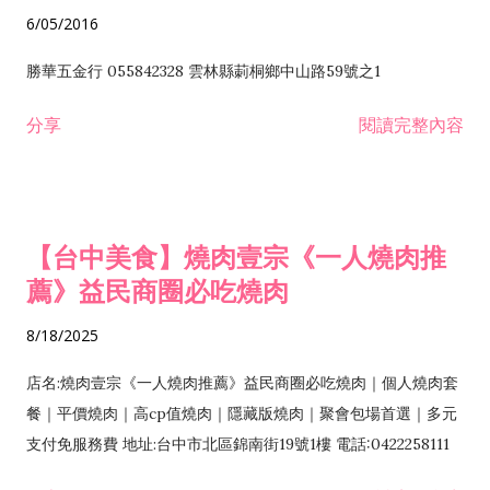
6/05/2016
勝華五金行 055842328 雲林縣莿桐鄉中山路59號之1
分享
閱讀完整內容
【台中美食】燒肉壹宗《一人燒肉推
薦》益民商圈必吃燒肉
8/18/2025
店名:燒肉壹宗《一人燒肉推薦》益民商圈必吃燒肉｜個人燒肉套
餐｜平價燒肉｜高cp值燒肉｜隱藏版燒肉｜聚會包場首選｜多元
支付免服務費 地址:台中市北區錦南街19號1樓 電話:0422258111