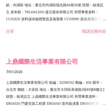
際貿易業 ZZ99999 除許可業務外，得經營法令非禁止或限制之
鎮：內湖區 地址：臺北市內湖區瑞光路66巷36號 狀態：核准設
業務
立 資本額：795,694,500 捷元股份有限公司 所營事業資料：
CC01120 資料儲存媒體製造及複製業 CC01990 其他電機及電子
機械器材製造業 CB01020 事務機器製造業 E601020 電器安裝業
分享
閱讀完整內容
CC01050 資料儲存及處理設備製造業 CC01060 有線通信機械器
材製造業 E605010 電腦設備安裝業 CC01070 無線通信機械器材
製造業 F113020 電器批發業 E701010 電信工程業 CC01080 電
子零組件製造業 CC01110 電腦及其週邊設備製造業 F113050 電
上鼎國際生活事業有限公司
腦及事務性機器設備批發業 F113070 電信器材批發業 F118010
資訊軟體批發業 F119010 電子材料批發業 F213010 電器零售業
7/01/2020
F213030 電腦及事務性機器設備零售業 F213060 電信器材零售
業 F218010 資訊軟體零售業 F219010 電子材料零售業 F399990
上鼎國際生活事業有限公司 統編：52280312 郵編：106 縣市：
其他綜合零售業 F399040 無店面零售業 F401010 國際貿易業
台北市 鄉鎮：大安區 地址：臺北市大同區承德路2段81號8樓之2
F601010 智慧財產權業 G801010 倉儲業 I102010 投資顧問業
狀態：核准設立 上鼎國際生活事業有限公司 所營事業資料：
I103060 管理顧問業 I199990 其他顧問服務業 I105010 藝術品
E801020 門窗安裝工程業 E801010 室內裝潢業 E801030 室內輕
諮詢顧問業 I301010 資訊軟體服務業 I301020 資料處理服務業
鋼架工程業 E801040 玻璃安裝工程業 E801070 廚具、衛浴設備