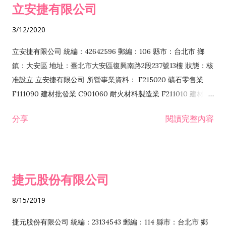
立安捷有限公司
業 F401171 酒類輸入業
3/12/2020
立安捷有限公司 統編：42642596 郵編：106 縣市：台北市 鄉
鎮：大安區 地址：臺北市大安區復興南路2段237號13樓 狀態：核
准設立 立安捷有限公司 所營事業資料： F215020 礦石零售業
F111090 建材批發業 C901060 耐火材料製造業 F211010 建材零
售業 C901070 石材製品製造業 F115020 礦石批發業 C901030
分享
閱讀完整內容
水泥製造業 C901050 水泥及混凝土製品製造業 C901040 預拌混
凝土製造業 E599010 配管工程業 E603110 冷作工程業 E603120
噴砂工程業 E801010 室內裝潢業 E901010 油漆工程業 E903010
防蝕、防銹工程業 EZ99990 其他工程業 F102170 食品什貨批發
捷元股份有限公司
業 F106020 日常用品批發業 F108031 醫療器材批發業 F108040
化粧品批發業 F203010 食品什貨、飲料零售業 F206020 日常用
8/15/2019
品零售業 F208031 醫療器材零售業 F208040 化粧品零售業
F399040 無店面零售業 F399990 其他綜合零售業 F401010 國
捷元股份有限公司 統編：23134543 郵編：114 縣市：台北市 鄉