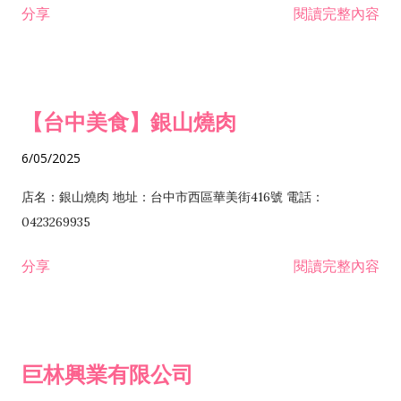
分享
閱讀完整內容
I301030 電子資訊供應服務業 I401010 一般廣告服務業 I501010
安裝工程業 F206020 日常用品零售業 F206040 水器材料零售業
產品設計業 IE01010 電信業務門號代辦業 IZ06010 理貨包裝業
F206060 祭祀用品零售業 F207030 清潔用品零售業 F211010 建
IZ09010 管理系統驗證業 IZ12010 人力派遣業 IZ13010 網路認
材零售業 F213010 電器零售業 F213030 電腦及事務性機器設備
證服務業 IZ15010 市場研究及民意調查業 IZ99990 其他工商服
零售業 F217010 消防安全設備零售業 F218010 資訊軟體零售業
【台中美食】銀山燒肉
務業 J399010 軟體出版業 J601010 藝文服務業 J602010 演藝活
H701010 住宅及大樓開發租售業 H701020 工業廠房開發租售業
動業 J701040 休閒活動場館業 J802010 運動訓練業 JA02010 電
H701050 投資興建公共建設業 H701060 新市鎮、新社區開發業
6/05/2025
器及電子產品修理業 JB01010 會議及展覽服務業 JD01010 工商
H701070 區段徵收及市地重劃代辦業 H701090 都市更新整建維
徵信服務業 JE01010 租賃業 E801010 室內裝潢業 E603010 電
護業 H702010 建築經理業 H703090 不動產買賣業 H703100 不
店名：銀山燒肉 地址：台中市西區華美街416號 電話：
纜安裝工程業 EZ05010 儀器、儀表安裝工程業 F102030 菸酒批
動產租賃業 I103060 管理顧問業 I199990 其他顧問服務業
0423269935
發業 F10...
I301010 資訊軟體服務業 I301020 資料處理服務業 I301030 電子
分享
閱讀完整內容
資訊供應服務業 IF01010 消防安全設備檢修業 JZ99050 仲介服
務業 JZ99990 未分類其他服務業 F201070 花卉零售業 F203010
食品什貨、飲料零售業 F204110 布疋、衣著、鞋、帽、傘、服飾
品零售業 F207200 化學原料零售業 F209060 文教、樂器、育樂
巨林興業有限公司
用品零售業 F215010 首飾及貴金屬零售業 F399040 無店面零售
業 F399990 其他綜合零售業 I301040 第三方支付服務業