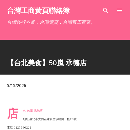
跳到主要內容
台灣工商黃頁聯絡簿
台灣各行各業，台灣黃頁，台灣百工百業。
【台北美食】50嵐 承德店
5/15/2026
店
名:50嵐 承德店
地址:臺北市大同區建明里承德路一段20號
電話:0225590222