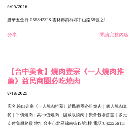
6/05/2016
勝華五金行 055842328 雲林縣莿桐鄉中山路59號之1
分享
閱讀完整內容
【台中美食】燒肉壹宗《一人燒肉推
薦》益民商圈必吃燒肉
8/18/2025
店名:燒肉壹宗《一人燒肉推薦》益民商圈必吃燒肉｜個人燒肉套
餐｜平價燒肉｜高cp值燒肉｜隱藏版燒肉｜聚會包場首選｜多元
支付免服務費 地址:台中市北區錦南街19號1樓 電話:0422258111