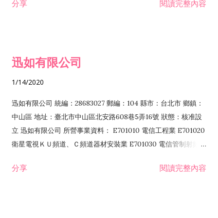
分享
閱讀完整內容
迅如有限公司
1/14/2020
迅如有限公司 統編：28683027 郵編：104 縣市：台北市 鄉鎮：
中山區 地址：臺北市中山區北安路608巷5弄16號 狀態：核准設
立 迅如有限公司 所營事業資料： E701010 電信工程業 E701020
衛星電視ＫＵ頻道、Ｃ頻道器材安裝業 E701030 電信管制射頻器
材裝設工程業 E801010 室內裝潢業 EZ05010 儀器、儀表安裝工
分享
閱讀完整內容
程業 I102010 投資顧問業 I301010 資訊軟體服務業 I301030 電
子資訊供應服務業 F113070 電信器材批發業 F118010 資訊軟體
批發業 F401010 國際貿易業 ZZ99999 除許可業務外，得經營法
令非禁止或限制之業務 F102030 菸酒批發業 F203020 菸酒零售