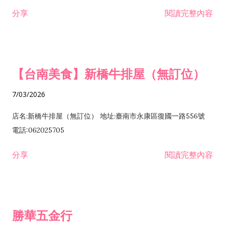
租售業 H701040 特定專業區開發業 H701060 新市鎮、新社區開
分享
閱讀完整內容
發業 H703090 不動產買賣業 H703100 不動產租賃業 I503010
景觀、室內設計業 ZZ99999 除許可業務外，得經營法令非禁止
或限制之業務
【台南美食】新橋牛排屋（無訂位）
7/03/2026
店名:新橋牛排屋（無訂位） 地址:臺南市永康區復國一路556號
電話:062025705
分享
閱讀完整內容
勝華五金行