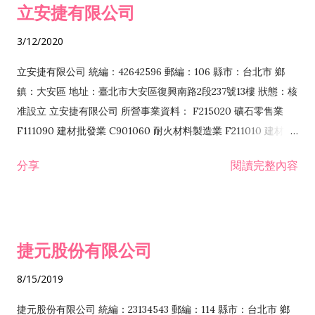
立安捷有限公司
業 F401171 酒類輸入業
3/12/2020
立安捷有限公司 統編：42642596 郵編：106 縣市：台北市 鄉
鎮：大安區 地址：臺北市大安區復興南路2段237號13樓 狀態：核
准設立 立安捷有限公司 所營事業資料： F215020 礦石零售業
F111090 建材批發業 C901060 耐火材料製造業 F211010 建材零
售業 C901070 石材製品製造業 F115020 礦石批發業 C901030
分享
閱讀完整內容
水泥製造業 C901050 水泥及混凝土製品製造業 C901040 預拌混
凝土製造業 E599010 配管工程業 E603110 冷作工程業 E603120
噴砂工程業 E801010 室內裝潢業 E901010 油漆工程業 E903010
防蝕、防銹工程業 EZ99990 其他工程業 F102170 食品什貨批發
捷元股份有限公司
業 F106020 日常用品批發業 F108031 醫療器材批發業 F108040
化粧品批發業 F203010 食品什貨、飲料零售業 F206020 日常用
8/15/2019
品零售業 F208031 醫療器材零售業 F208040 化粧品零售業
F399040 無店面零售業 F399990 其他綜合零售業 F401010 國
捷元股份有限公司 統編：23134543 郵編：114 縣市：台北市 鄉