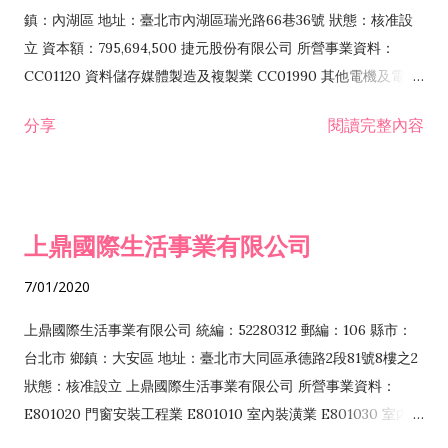
際貿易業 ZZ99999 除許可業務外，得經營法令非禁止或限制之
鎮：內湖區 地址：臺北市內湖區瑞光路66巷36號 狀態：核准設
業務
立 資本額：795,694,500 捷元股份有限公司 所營事業資料：
CC01120 資料儲存媒體製造及複製業 CC01990 其他電機及電子
機械器材製造業 CB01020 事務機器製造業 E601020 電器安裝業
分享
閱讀完整內容
CC01050 資料儲存及處理設備製造業 CC01060 有線通信機械器
材製造業 E605010 電腦設備安裝業 CC01070 無線通信機械器材
製造業 F113020 電器批發業 E701010 電信工程業 CC01080 電
子零組件製造業 CC01110 電腦及其週邊設備製造業 F113050 電
上鼎國際生活事業有限公司
腦及事務性機器設備批發業 F113070 電信器材批發業 F118010
資訊軟體批發業 F119010 電子材料批發業 F213010 電器零售業
7/01/2020
F213030 電腦及事務性機器設備零售業 F213060 電信器材零售
業 F218010 資訊軟體零售業 F219010 電子材料零售業 F399990
上鼎國際生活事業有限公司 統編：52280312 郵編：106 縣市：
其他綜合零售業 F399040 無店面零售業 F401010 國際貿易業
台北市 鄉鎮：大安區 地址：臺北市大同區承德路2段81號8樓之2
F601010 智慧財產權業 G801010 倉儲業 I102010 投資顧問業
狀態：核准設立 上鼎國際生活事業有限公司 所營事業資料：
I103060 管理顧問業 I199990 其他顧問服務業 I105010 藝術品
E801020 門窗安裝工程業 E801010 室內裝潢業 E801030 室內輕
諮詢顧問業 I301010 資訊軟體服務業 I301020 資料處理服務業
鋼架工程業 E801040 玻璃安裝工程業 E801070 廚具、衛浴設備