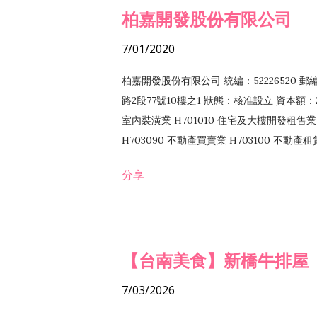
柏嘉開發股份有限公司
7/01/2020
柏嘉開發股份有限公司 統編：52226520 
路2段77號10樓之1 狀態：核准設立 資本額：2
室內裝潢業 H701010 住宅及大樓開發租售業 
H703090 不動產買賣業 H703100 不動產
營法令非禁止或限制之業務
分享
【台南美食】新橋牛排屋
7/03/2026