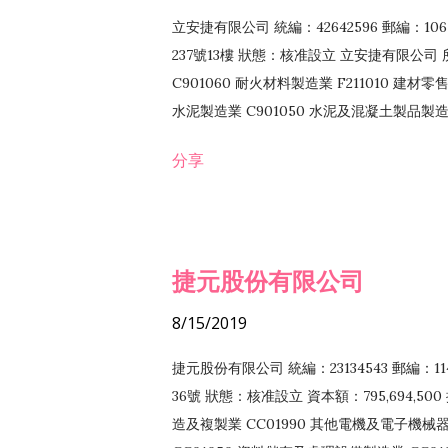
立安捷有限公司 統編：42642596 郵編：
237號13樓 狀態：核准設立 立安捷有限公司 所
C901060 耐火材料製造業 F211010 建材零售
水泥製造業 C901050 水泥及混凝土製品製造業 
冷作工程業 E603120 噴砂工程業 E801010
分享
EZ99990 其他工程業 F102170 食品什貨批
F108040 化粧品批發業 F203010 食品什
業 F208040 化粧品零售業 F399040 無店
ZZ99999 除許可業務外，得經營法令非禁
捷元股份有限公司
8/15/2019
捷元股份有限公司 統編：23134543 郵編
36號 狀態：核准設立 資本額：795,694,5
造及複製業 CC01990 其他電機及電子機械器材