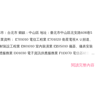
4 縣市：台北市 鄉鎮：中山區 地址：臺北市中山區北安路608巷5
資料： E701010 電信工程業 E701020 衛星電視ＫＵ頻道、
裝設工程業 E801010 室內裝潢業 EZ05010 儀器、儀表安裝
訊軟體服務業 I301030 電子資訊供應服務業 F113070 電信器材批發
 國際貿易業 ZZ99999 除許可業務外，得經營法令非禁止或限制之業
閱讀完整內容
業 F401171 酒類輸入業