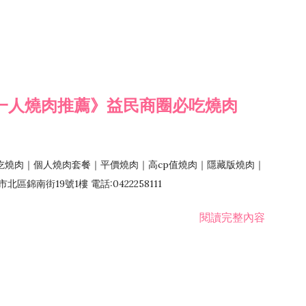
一人燒肉推薦》益民商圈必吃燒肉
吃燒肉｜個人燒肉套餐｜平價燒肉｜高cp值燒肉｜隱藏版燒肉｜
錦南街19號1樓 電話:0422258111
閱讀完整內容