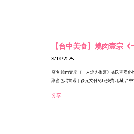
【台中美食】燒肉壹宗《
8/18/2025
店名:燒肉壹宗《一人燒肉推薦》益民商圈必
聚會包場首選｜多元支付免服務費 地址:台中市北區
分享