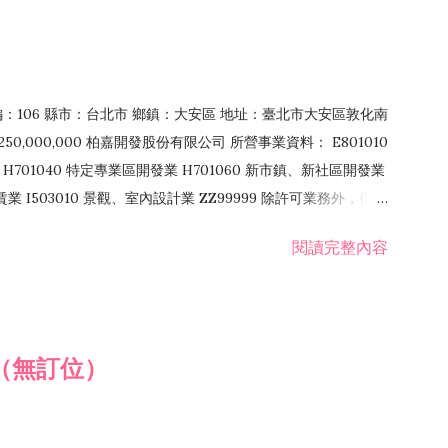
郵編：106 縣市：台北市 鄉鎮：大安區 地址：臺北市大安區敦化南
50,000,000 柏嘉開發股份有限公司 所營事業資料： E801010
H701040 特定專業區開發業 H701060 新市鎮、新社區開發業
租賃業 I503010 景觀、室內設計業 ZZ99999 除許可業務外，得經
閱讀完整內容
（無訂位）