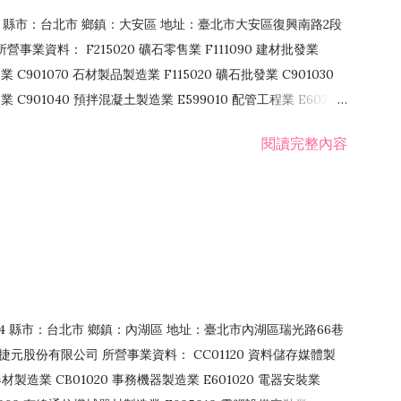
106 縣市：台北市 鄉鎮：大安區 地址：臺北市大安區復興南路2段
營事業資料： F215020 礦石零售業 F111090 建材批發業
業 C901070 石材製品製造業 F115020 礦石批發業 C901030
C901040 預拌混凝土製造業 E599010 配管工程業 E603110
 室內裝潢業 E901010 油漆工程業 E903010 防蝕、防銹工程業
閱讀完整內容
發業 F106020 日常用品批發業 F108031 醫療器材批發業
貨、飲料零售業 F206020 日常用品零售業 F208031 醫療器材零售
面零售業 F399990 其他綜合零售業 F401010 國際貿易業
止或限制之業務
：114 縣市：台北市 鄉鎮：內湖區 地址：臺北市內湖區瑞光路66巷
00 捷元股份有限公司 所營事業資料： CC01120 資料儲存媒體製
製造業 CB01020 事務機器製造業 E601020 電器安裝業