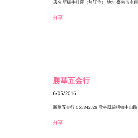
店名:新橋牛排屋（無訂位） 地址:臺南市永康區復
分享
勝華五金行
6/05/2016
勝華五金行 055842328 雲林縣莿桐鄉中山路
分享