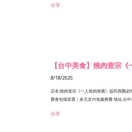
分享
【台中美食】燒肉壹宗《
8/18/2025
店名:燒肉壹宗《一人燒肉推薦》益民商圈必
聚會包場首選｜多元支付免服務費 地址:台中市北區
分享