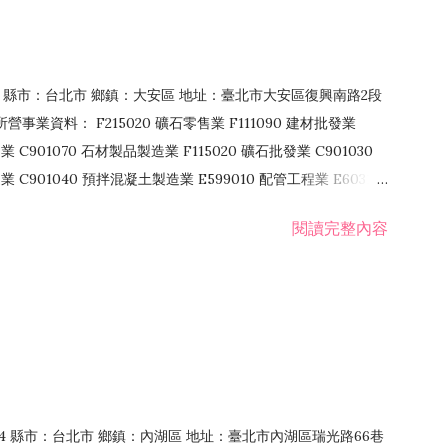
106 縣市：台北市 鄉鎮：大安區 地址：臺北市大安區復興南路2段
營事業資料： F215020 礦石零售業 F111090 建材批發業
業 C901070 石材製品製造業 F115020 礦石批發業 C901030
C901040 預拌混凝土製造業 E599010 配管工程業 E603110
 室內裝潢業 E901010 油漆工程業 E903010 防蝕、防銹工程業
閱讀完整內容
發業 F106020 日常用品批發業 F108031 醫療器材批發業
貨、飲料零售業 F206020 日常用品零售業 F208031 醫療器材零售
面零售業 F399990 其他綜合零售業 F401010 國際貿易業
止或限制之業務
：114 縣市：台北市 鄉鎮：內湖區 地址：臺北市內湖區瑞光路66巷