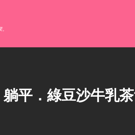
跳到主要內容
業。
】躺平．綠豆沙牛乳茶