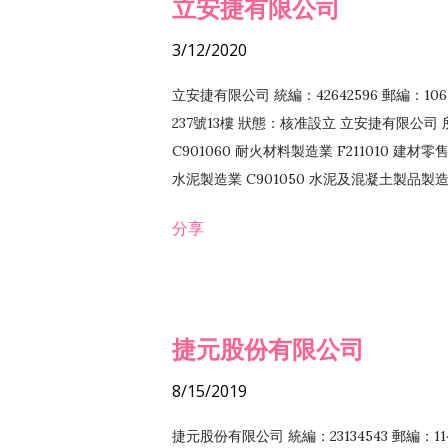
立安捷有限公司
3/12/2020
立安捷有限公司 統編：42642596 郵編：
237號13樓 狀態：核准設立 立安捷有限公司 所
C901060 耐火材料製造業 F211010 建材零售
水泥製造業 C901050 水泥及混凝土製品製造業 
冷作工程業 E603120 噴砂工程業 E801010
分享
EZ99990 其他工程業 F102170 食品什貨批
F108040 化粧品批發業 F203010 食品什
業 F208040 化粧品零售業 F399040 無店
ZZ99999 除許可業務外，得經營法令非禁
捷元股份有限公司
8/15/2019
捷元股份有限公司 統編：23134543 郵編