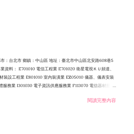
4 縣市：台北市 鄉鎮：中山區 地址：臺北市中山區北安路608巷5
資料： E701010 電信工程業 E701020 衛星電視ＫＵ頻道、
裝設工程業 E801010 室內裝潢業 EZ05010 儀器、儀表安裝
訊軟體服務業 I301030 電子資訊供應服務業 F113070 電信器材批發
 國際貿易業 ZZ99999 除許可業務外，得經營法令非禁止或限制之業
閱讀完整內容
業 F401171 酒類輸入業