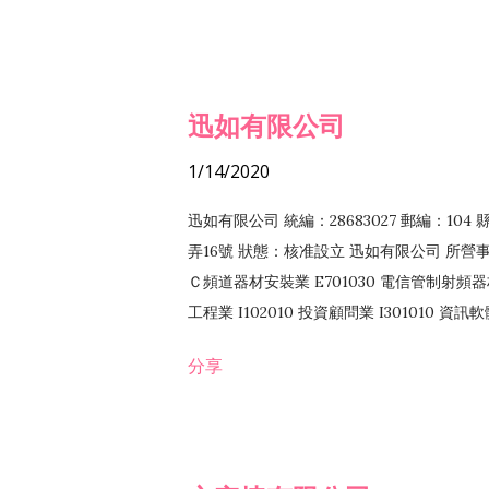
迅如有限公司
1/14/2020
迅如有限公司 統編：28683027 郵編：10
弄16號 狀態：核准設立 迅如有限公司 所營事業
Ｃ頻道器材安裝業 E701030 電信管制射頻器材
工程業 I102010 投資顧問業 I301010 資
業 F118010 資訊軟體批發業 F401010
分享
務 F102030 菸酒批發業 F203020 菸酒零售