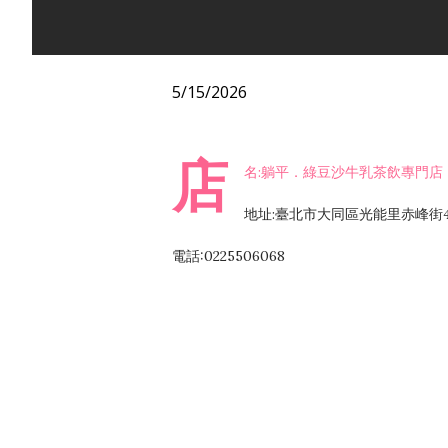
5/15/2026
店
名:躺平．綠豆沙牛乳茶飲專門店
地址:臺北市大同區光能里赤峰街47
電話:0225506068