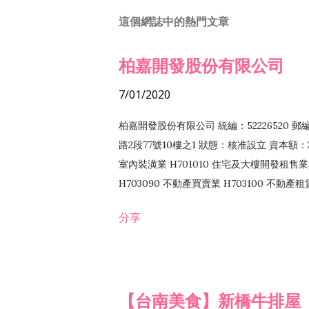
這個網誌中的熱門文章
柏嘉開發股份有限公司
7/01/2020
柏嘉開發股份有限公司 統編：52226520 
路2段77號10樓之1 狀態：核准設立 資本額：2
室內裝潢業 H701010 住宅及大樓開發租售業 
H703090 不動產買賣業 H703100 不動產
營法令非禁止或限制之業務
分享
【台南美食】新橋牛排屋