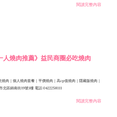
閱讀完整內容
一人燒肉推薦》益民商圈必吃燒肉
吃燒肉｜個人燒肉套餐｜平價燒肉｜高cp值燒肉｜隱藏版燒肉｜
錦南街19號1樓 電話:0422258111
閱讀完整內容