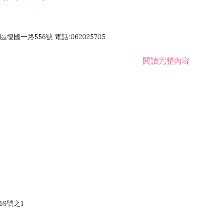
國一路556號 電話:062025705
閱讀完整內容
59號之1