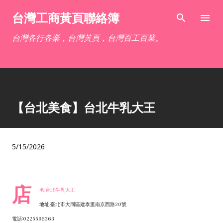
跳到主要內容
台灣工商黃頁聯絡簿
台灣各行各業，台灣黃頁，台灣百工百業。
【台北美食】台北牛乳大王
5/15/2026
店
名:台北牛乳大王
地址:臺北市大同區建泰里南京西路20號
電話:0225596363