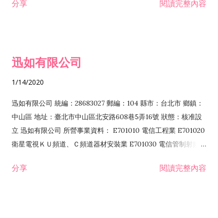
分享
閱讀完整內容
迅如有限公司
1/14/2020
迅如有限公司 統編：28683027 郵編：104 縣市：台北市 鄉鎮：
中山區 地址：臺北市中山區北安路608巷5弄16號 狀態：核准設
立 迅如有限公司 所營事業資料： E701010 電信工程業 E701020
衛星電視ＫＵ頻道、Ｃ頻道器材安裝業 E701030 電信管制射頻器
材裝設工程業 E801010 室內裝潢業 EZ05010 儀器、儀表安裝工
分享
閱讀完整內容
程業 I102010 投資顧問業 I301010 資訊軟體服務業 I301030 電
子資訊供應服務業 F113070 電信器材批發業 F118010 資訊軟體
批發業 F401010 國際貿易業 ZZ99999 除許可業務外，得經營法
令非禁止或限制之業務 F102030 菸酒批發業 F203020 菸酒零售