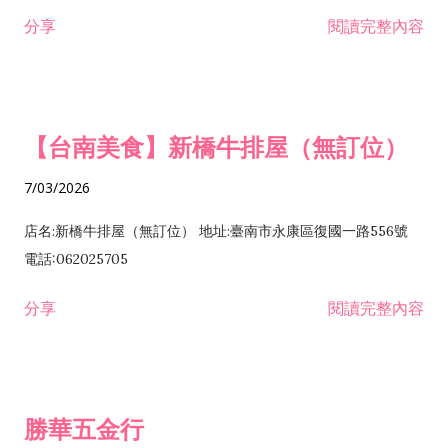
租售業 H701040 特定專業區開發業 H701060 新市鎮、新社區開
分享
閱讀完整內容
發業 H703090 不動產買賣業 H703100 不動產租賃業 I503010
景觀、室內設計業 ZZ99999 除許可業務外，得經營法令非禁止
或限制之業務
【台南美食】新橋牛排屋（無訂位）
7/03/2026
店名:新橋牛排屋（無訂位） 地址:臺南市永康區復國一路556號
電話:062025705
分享
閱讀完整內容
勝華五金行