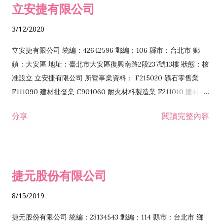
立安捷有限公司
業 F401171 酒類輸入業
3/12/2020
立安捷有限公司 統編：42642596 郵編：106 縣市：台北市 鄉
鎮：大安區 地址：臺北市大安區復興南路2段237號13樓 狀態：核
准設立 立安捷有限公司 所營事業資料： F215020 礦石零售業
F111090 建材批發業 C901060 耐火材料製造業 F211010 建材零
售業 C901070 石材製品製造業 F115020 礦石批發業 C901030
分享
閱讀完整內容
水泥製造業 C901050 水泥及混凝土製品製造業 C901040 預拌混
凝土製造業 E599010 配管工程業 E603110 冷作工程業 E603120
噴砂工程業 E801010 室內裝潢業 E901010 油漆工程業 E903010
防蝕、防銹工程業 EZ99990 其他工程業 F102170 食品什貨批發
捷元股份有限公司
業 F106020 日常用品批發業 F108031 醫療器材批發業 F108040
化粧品批發業 F203010 食品什貨、飲料零售業 F206020 日常用
8/15/2019
品零售業 F208031 醫療器材零售業 F208040 化粧品零售業
F399040 無店面零售業 F399990 其他綜合零售業 F401010 國
捷元股份有限公司 統編：23134543 郵編：114 縣市：台北市 鄉