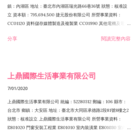
際貿易業 ZZ99999 除許可業務外，得經營法令非禁止或限制之
鎮：內湖區 地址：臺北市內湖區瑞光路66巷36號 狀態：核准設
業務
立 資本額：795,694,500 捷元股份有限公司 所營事業資料：
CC01120 資料儲存媒體製造及複製業 CC01990 其他電機及電子
機械器材製造業 CB01020 事務機器製造業 E601020 電器安裝業
分享
閱讀完整內容
CC01050 資料儲存及處理設備製造業 CC01060 有線通信機械器
材製造業 E605010 電腦設備安裝業 CC01070 無線通信機械器材
製造業 F113020 電器批發業 E701010 電信工程業 CC01080 電
子零組件製造業 CC01110 電腦及其週邊設備製造業 F113050 電
上鼎國際生活事業有限公司
腦及事務性機器設備批發業 F113070 電信器材批發業 F118010
資訊軟體批發業 F119010 電子材料批發業 F213010 電器零售業
7/01/2020
F213030 電腦及事務性機器設備零售業 F213060 電信器材零售
業 F218010 資訊軟體零售業 F219010 電子材料零售業 F399990
上鼎國際生活事業有限公司 統編：52280312 郵編：106 縣市：
其他綜合零售業 F399040 無店面零售業 F401010 國際貿易業
台北市 鄉鎮：大安區 地址：臺北市大同區承德路2段81號8樓之2
F601010 智慧財產權業 G801010 倉儲業 I102010 投資顧問業
狀態：核准設立 上鼎國際生活事業有限公司 所營事業資料：
I103060 管理顧問業 I199990 其他顧問服務業 I105010 藝術品
E801020 門窗安裝工程業 E801010 室內裝潢業 E801030 室內輕
諮詢顧問業 I301010 資訊軟體服務業 I301020 資料處理服務業
鋼架工程業 E801040 玻璃安裝工程業 E801070 廚具、衛浴設備