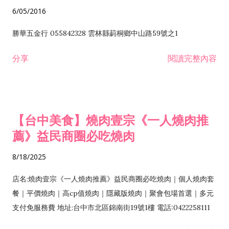
6/05/2016
勝華五金行 055842328 雲林縣莿桐鄉中山路59號之1
分享
閱讀完整內容
【台中美食】燒肉壹宗《一人燒肉推
薦》益民商圈必吃燒肉
8/18/2025
店名:燒肉壹宗《一人燒肉推薦》益民商圈必吃燒肉｜個人燒肉套
餐｜平價燒肉｜高cp值燒肉｜隱藏版燒肉｜聚會包場首選｜多元
支付免服務費 地址:台中市北區錦南街19號1樓 電話:0422258111