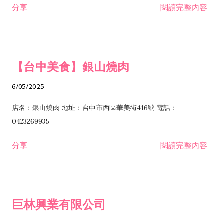
分享
閱讀完整內容
I301030 電子資訊供應服務業 I401010 一般廣告服務業 I501010
安裝工程業 F206020 日常用品零售業 F206040 水器材料零售業
產品設計業 IE01010 電信業務門號代辦業 IZ06010 理貨包裝業
F206060 祭祀用品零售業 F207030 清潔用品零售業 F211010 建
IZ09010 管理系統驗證業 IZ12010 人力派遣業 IZ13010 網路認
材零售業 F213010 電器零售業 F213030 電腦及事務性機器設備
證服務業 IZ15010 市場研究及民意調查業 IZ99990 其他工商服
零售業 F217010 消防安全設備零售業 F218010 資訊軟體零售業
【台中美食】銀山燒肉
務業 J399010 軟體出版業 J601010 藝文服務業 J602010 演藝活
H701010 住宅及大樓開發租售業 H701020 工業廠房開發租售業
動業 J701040 休閒活動場館業 J802010 運動訓練業 JA02010 電
H701050 投資興建公共建設業 H701060 新市鎮、新社區開發業
6/05/2025
器及電子產品修理業 JB01010 會議及展覽服務業 JD01010 工商
H701070 區段徵收及市地重劃代辦業 H701090 都市更新整建維
徵信服務業 JE01010 租賃業 E801010 室內裝潢業 E603010 電
護業 H702010 建築經理業 H703090 不動產買賣業 H703100 不
店名：銀山燒肉 地址：台中市西區華美街416號 電話：
纜安裝工程業 EZ05010 儀器、儀表安裝工程業 F102030 菸酒批
動產租賃業 I103060 管理顧問業 I199990 其他顧問服務業
0423269935
發業 F10...
I301010 資訊軟體服務業 I301020 資料處理服務業 I301030 電子
分享
閱讀完整內容
資訊供應服務業 IF01010 消防安全設備檢修業 JZ99050 仲介服
務業 JZ99990 未分類其他服務業 F201070 花卉零售業 F203010
食品什貨、飲料零售業 F204110 布疋、衣著、鞋、帽、傘、服飾
品零售業 F207200 化學原料零售業 F209060 文教、樂器、育樂
巨林興業有限公司
用品零售業 F215010 首飾及貴金屬零售業 F399040 無店面零售
業 F399990 其他綜合零售業 I301040 第三方支付服務業