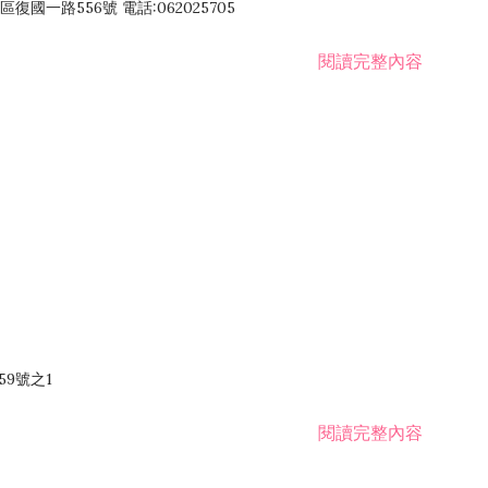
國一路556號 電話:062025705
閱讀完整內容
59號之1
閱讀完整內容