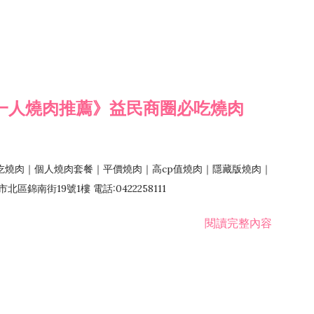
一人燒肉推薦》益民商圈必吃燒肉
吃燒肉｜個人燒肉套餐｜平價燒肉｜高cp值燒肉｜隱藏版燒肉｜
錦南街19號1樓 電話:0422258111
閱讀完整內容