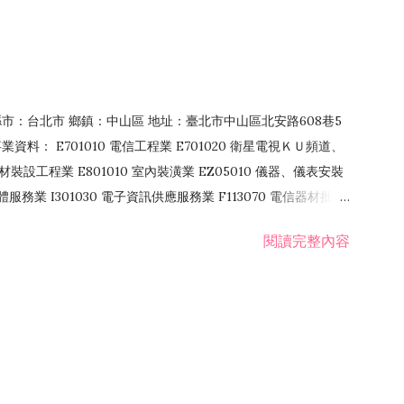
4 縣市：台北市 鄉鎮：中山區 地址：臺北市中山區北安路608巷5
資料： E701010 電信工程業 E701020 衛星電視ＫＵ頻道、
裝設工程業 E801010 室內裝潢業 EZ05010 儀器、儀表安裝
訊軟體服務業 I301030 電子資訊供應服務業 F113070 電信器材批發
 國際貿易業 ZZ99999 除許可業務外，得經營法令非禁止或限制之業
閱讀完整內容
業 F401171 酒類輸入業