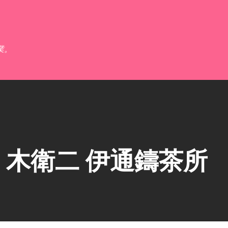
跳到主要內容
業。
木衛二 伊通鑄茶所