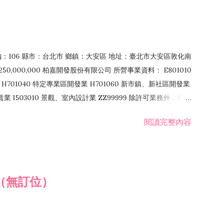
郵編：106 縣市：台北市 鄉鎮：大安區 地址：臺北市大安區敦化南
50,000,000 柏嘉開發股份有限公司 所營事業資料： E801010
H701040 特定專業區開發業 H701060 新市鎮、新社區開發業
租賃業 I503010 景觀、室內設計業 ZZ99999 除許可業務外，得經
閱讀完整內容
（無訂位）