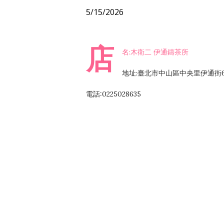
5/15/2026
店
名:木衛二 伊通鑄茶所
地址:臺北市中山區中央里伊通街66
電話:0225028635