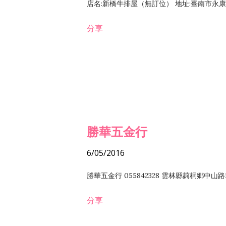
店名:新橋牛排屋（無訂位） 地址:臺南市永康區復
分享
勝華五金行
6/05/2016
勝華五金行 055842328 雲林縣莿桐鄉中山路
分享