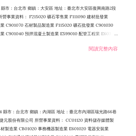
106 縣市：台北市 鄉鎮：大安區 地址：臺北市大安區復興南路2段
營事業資料： F215020 礦石零售業 F111090 建材批發業
業 C901070 石材製品製造業 F115020 礦石批發業 C901030
C901040 預拌混凝土製造業 E599010 配管工程業 E603110
 室內裝潢業 E901010 油漆工程業 E903010 防蝕、防銹工程業
閱讀完整內容
發業 F106020 日常用品批發業 F108031 醫療器材批發業
貨、飲料零售業 F206020 日常用品零售業 F208031 醫療器材零售
面零售業 F399990 其他綜合零售業 F401010 國際貿易業
止或限制之業務
：114 縣市：台北市 鄉鎮：內湖區 地址：臺北市內湖區瑞光路66巷
00 捷元股份有限公司 所營事業資料： CC01120 資料儲存媒體製
製造業 CB01020 事務機器製造業 E601020 電器安裝業