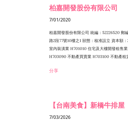
柏嘉開發股份有限公司
7/01/2020
柏嘉開發股份有限公司 統編：52226520 
路2段77號10樓之1 狀態：核准設立 資本額：2
室內裝潢業 H701010 住宅及大樓開發租售業 
H703090 不動產買賣業 H703100 不動產
營法令非禁止或限制之業務
分享
【台南美食】新橋牛排屋
7/03/2026