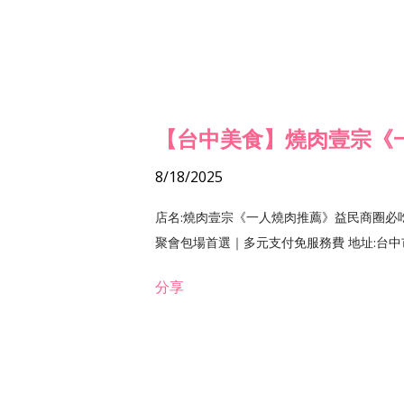
【台中美食】燒肉壹宗《
8/18/2025
店名:燒肉壹宗《一人燒肉推薦》益民商圈必
聚會包場首選｜多元支付免服務費 地址:台中市北區
分享