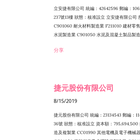
立安捷有限公司 統編：42642596 郵編：
237號13樓 狀態：核准設立 立安捷有限公司 所
C901060 耐火材料製造業 F211010 建材零售
水泥製造業 C901050 水泥及混凝土製品製造業 
冷作工程業 E603120 噴砂工程業 E801010
分享
EZ99990 其他工程業 F102170 食品什貨批
F108040 化粧品批發業 F203010 食品什
業 F208040 化粧品零售業 F399040 無店
ZZ99999 除許可業務外，得經營法令非禁
捷元股份有限公司
8/15/2019
捷元股份有限公司 統編：23134543 郵編
36號 狀態：核准設立 資本額：795,694,5
造及複製業 CC01990 其他電機及電子機械器材