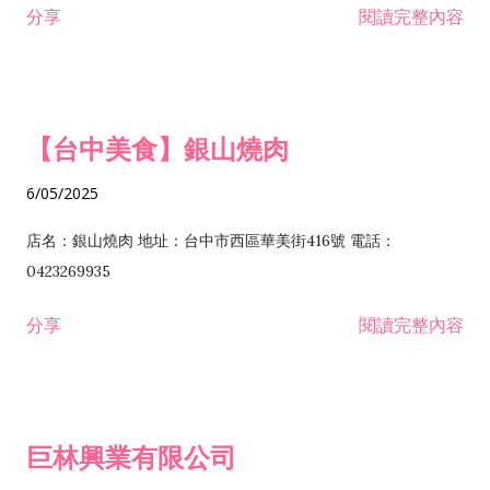
分享
閱讀完整內容
I301030 電子資訊供應服務業 I401010 一般廣告服務業 I501010
安裝工程業 F206020 日常用品零售業 F206040 水器材料零售業
產品設計業 IE01010 電信業務門號代辦業 IZ06010 理貨包裝業
F206060 祭祀用品零售業 F207030 清潔用品零售業 F211010 建
IZ09010 管理系統驗證業 IZ12010 人力派遣業 IZ13010 網路認
材零售業 F213010 電器零售業 F213030 電腦及事務性機器設備
證服務業 IZ15010 市場研究及民意調查業 IZ99990 其他工商服
零售業 F217010 消防安全設備零售業 F218010 資訊軟體零售業
【台中美食】銀山燒肉
務業 J399010 軟體出版業 J601010 藝文服務業 J602010 演藝活
H701010 住宅及大樓開發租售業 H701020 工業廠房開發租售業
動業 J701040 休閒活動場館業 J802010 運動訓練業 JA02010 電
H701050 投資興建公共建設業 H701060 新市鎮、新社區開發業
6/05/2025
器及電子產品修理業 JB01010 會議及展覽服務業 JD01010 工商
H701070 區段徵收及市地重劃代辦業 H701090 都市更新整建維
徵信服務業 JE01010 租賃業 E801010 室內裝潢業 E603010 電
護業 H702010 建築經理業 H703090 不動產買賣業 H703100 不
店名：銀山燒肉 地址：台中市西區華美街416號 電話：
纜安裝工程業 EZ05010 儀器、儀表安裝工程業 F102030 菸酒批
動產租賃業 I103060 管理顧問業 I199990 其他顧問服務業
0423269935
發業 F10...
I301010 資訊軟體服務業 I301020 資料處理服務業 I301030 電子
分享
閱讀完整內容
資訊供應服務業 IF01010 消防安全設備檢修業 JZ99050 仲介服
務業 JZ99990 未分類其他服務業 F201070 花卉零售業 F203010
食品什貨、飲料零售業 F204110 布疋、衣著、鞋、帽、傘、服飾
品零售業 F207200 化學原料零售業 F209060 文教、樂器、育樂
巨林興業有限公司
用品零售業 F215010 首飾及貴金屬零售業 F399040 無店面零售
業 F399990 其他綜合零售業 I301040 第三方支付服務業