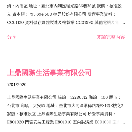
際貿易業 ZZ99999 除許可業務外，得經營法令非禁止或限制之
鎮：內湖區 地址：臺北市內湖區瑞光路66巷36號 狀態：核准設
業務
立 資本額：795,694,500 捷元股份有限公司 所營事業資料：
CC01120 資料儲存媒體製造及複製業 CC01990 其他電機及電子
機械器材製造業 CB01020 事務機器製造業 E601020 電器安裝業
分享
閱讀完整內容
CC01050 資料儲存及處理設備製造業 CC01060 有線通信機械器
材製造業 E605010 電腦設備安裝業 CC01070 無線通信機械器材
製造業 F113020 電器批發業 E701010 電信工程業 CC01080 電
子零組件製造業 CC01110 電腦及其週邊設備製造業 F113050 電
上鼎國際生活事業有限公司
腦及事務性機器設備批發業 F113070 電信器材批發業 F118010
資訊軟體批發業 F119010 電子材料批發業 F213010 電器零售業
7/01/2020
F213030 電腦及事務性機器設備零售業 F213060 電信器材零售
業 F218010 資訊軟體零售業 F219010 電子材料零售業 F399990
上鼎國際生活事業有限公司 統編：52280312 郵編：106 縣市：
其他綜合零售業 F399040 無店面零售業 F401010 國際貿易業
台北市 鄉鎮：大安區 地址：臺北市大同區承德路2段81號8樓之2
F601010 智慧財產權業 G801010 倉儲業 I102010 投資顧問業
狀態：核准設立 上鼎國際生活事業有限公司 所營事業資料：
I103060 管理顧問業 I199990 其他顧問服務業 I105010 藝術品
E801020 門窗安裝工程業 E801010 室內裝潢業 E801030 室內輕
諮詢顧問業 I301010 資訊軟體服務業 I301020 資料處理服務業
鋼架工程業 E801040 玻璃安裝工程業 E801070 廚具、衛浴設備