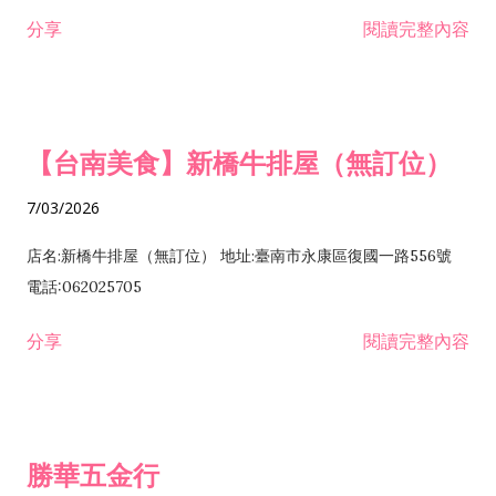
租售業 H701040 特定專業區開發業 H701060 新市鎮、新社區開
分享
閱讀完整內容
發業 H703090 不動產買賣業 H703100 不動產租賃業 I503010
景觀、室內設計業 ZZ99999 除許可業務外，得經營法令非禁止
或限制之業務
【台南美食】新橋牛排屋（無訂位）
7/03/2026
店名:新橋牛排屋（無訂位） 地址:臺南市永康區復國一路556號
電話:062025705
分享
閱讀完整內容
勝華五金行