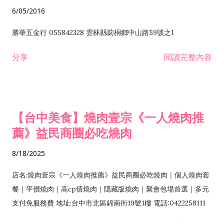
6/05/2016
勝華五金行 055842328 雲林縣莿桐鄉中山路59號之1
分享
閱讀完整內容
【台中美食】燒肉壹宗《一人燒肉推
薦》益民商圈必吃燒肉
8/18/2025
店名:燒肉壹宗《一人燒肉推薦》益民商圈必吃燒肉｜個人燒肉套
餐｜平價燒肉｜高cp值燒肉｜隱藏版燒肉｜聚會包場首選｜多元
支付免服務費 地址:台中市北區錦南街19號1樓 電話:0422258111