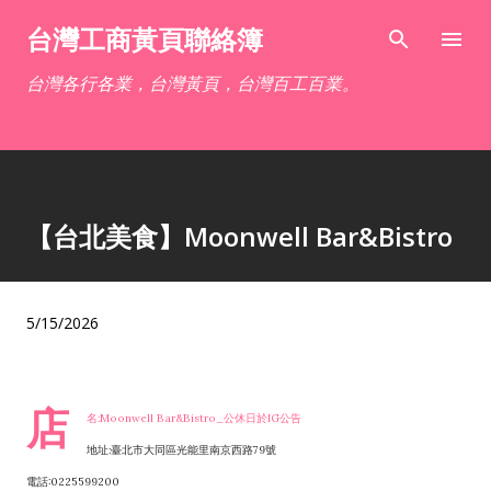
跳到主要內容
台灣工商黃頁聯絡簿
台灣各行各業，台灣黃頁，台灣百工百業。
【台北美食】Moonwell Bar&Bistro
5/15/2026
店
名:Moonwell Bar&Bistro_公休日於IG公告
地址:臺北市大同區光能里南京西路79號
電話:0225599200