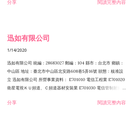
分享
閱讀完整內容
迅如有限公司
1/14/2020
迅如有限公司 統編：28683027 郵編：104 縣市：台北市 鄉鎮：
中山區 地址：臺北市中山區北安路608巷5弄16號 狀態：核准設
立 迅如有限公司 所營事業資料： E701010 電信工程業 E701020
衛星電視ＫＵ頻道、Ｃ頻道器材安裝業 E701030 電信管制射頻器
材裝設工程業 E801010 室內裝潢業 EZ05010 儀器、儀表安裝工
分享
閱讀完整內容
程業 I102010 投資顧問業 I301010 資訊軟體服務業 I301030 電
子資訊供應服務業 F113070 電信器材批發業 F118010 資訊軟體
批發業 F401010 國際貿易業 ZZ99999 除許可業務外，得經營法
令非禁止或限制之業務 F102030 菸酒批發業 F203020 菸酒零售