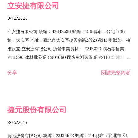
立安捷有限公司
業 F401171 酒類輸入業
3/12/2020
立安捷有限公司 統編：42642596 郵編：106 縣市：台北市 鄉
鎮：大安區 地址：臺北市大安區復興南路2段237號13樓 狀態：核
准設立 立安捷有限公司 所營事業資料： F215020 礦石零售業
F111090 建材批發業 C901060 耐火材料製造業 F211010 建材零
售業 C901070 石材製品製造業 F115020 礦石批發業 C901030
分享
閱讀完整內容
水泥製造業 C901050 水泥及混凝土製品製造業 C901040 預拌混
凝土製造業 E599010 配管工程業 E603110 冷作工程業 E603120
噴砂工程業 E801010 室內裝潢業 E901010 油漆工程業 E903010
防蝕、防銹工程業 EZ99990 其他工程業 F102170 食品什貨批發
捷元股份有限公司
業 F106020 日常用品批發業 F108031 醫療器材批發業 F108040
化粧品批發業 F203010 食品什貨、飲料零售業 F206020 日常用
8/15/2019
品零售業 F208031 醫療器材零售業 F208040 化粧品零售業
F399040 無店面零售業 F399990 其他綜合零售業 F401010 國
捷元股份有限公司 統編：23134543 郵編：114 縣市：台北市 鄉