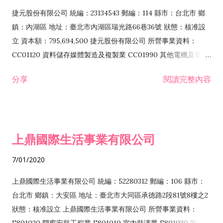
F399040 無店面零售業 F399990 其他綜合零售業 F401010 國
捷元股份有限公司 統編：23134543 郵編：114 縣市：台北市 鄉
際貿易業 ZZ99999 除許可業務外，得經營法令非禁止或限制之
鎮：內湖區 地址：臺北市內湖區瑞光路66巷36號 狀態：核准設
業務
立 資本額：795,694,500 捷元股份有限公司 所營事業資料：
CC01120 資料儲存媒體製造及複製業 CC01990 其他電機及電子
機械器材製造業 CB01020 事務機器製造業 E601020 電器安裝業
分享
閱讀完整內容
CC01050 資料儲存及處理設備製造業 CC01060 有線通信機械器
材製造業 E605010 電腦設備安裝業 CC01070 無線通信機械器材
製造業 F113020 電器批發業 E701010 電信工程業 CC01080 電
子零組件製造業 CC01110 電腦及其週邊設備製造業 F113050 電
上鼎國際生活事業有限公司
腦及事務性機器設備批發業 F113070 電信器材批發業 F118010
資訊軟體批發業 F119010 電子材料批發業 F213010 電器零售業
7/01/2020
F213030 電腦及事務性機器設備零售業 F213060 電信器材零售
業 F218010 資訊軟體零售業 F219010 電子材料零售業 F399990
上鼎國際生活事業有限公司 統編：52280312 郵編：106 縣市：
其他綜合零售業 F399040 無店面零售業 F401010 國際貿易業
台北市 鄉鎮：大安區 地址：臺北市大同區承德路2段81號8樓之2
F601010 智慧財產權業 G801010 倉儲業 I102010 投資顧問業
狀態：核准設立 上鼎國際生活事業有限公司 所營事業資料：
I103060 管理顧問業 I199990 其他顧問服務業 I105010 藝術品