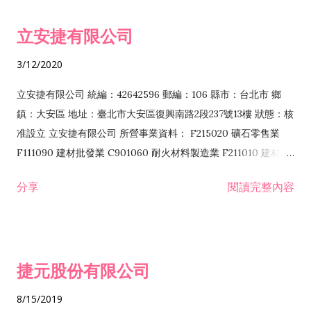
令非禁止或限制之業務 F102030 菸酒批發業 F203020 菸酒零售
立安捷有限公司
業 F401171 酒類輸入業
3/12/2020
立安捷有限公司 統編：42642596 郵編：106 縣市：台北市 鄉
鎮：大安區 地址：臺北市大安區復興南路2段237號13樓 狀態：核
准設立 立安捷有限公司 所營事業資料： F215020 礦石零售業
F111090 建材批發業 C901060 耐火材料製造業 F211010 建材零
售業 C901070 石材製品製造業 F115020 礦石批發業 C901030
分享
閱讀完整內容
水泥製造業 C901050 水泥及混凝土製品製造業 C901040 預拌混
凝土製造業 E599010 配管工程業 E603110 冷作工程業 E603120
噴砂工程業 E801010 室內裝潢業 E901010 油漆工程業 E903010
防蝕、防銹工程業 EZ99990 其他工程業 F102170 食品什貨批發
捷元股份有限公司
業 F106020 日常用品批發業 F108031 醫療器材批發業 F108040
化粧品批發業 F203010 食品什貨、飲料零售業 F206020 日常用
8/15/2019
品零售業 F208031 醫療器材零售業 F208040 化粧品零售業