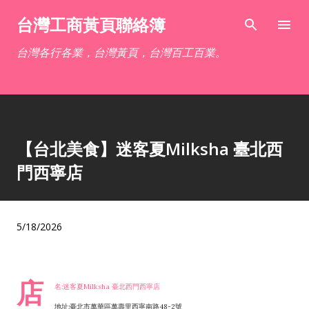
跳到主要內容
台灣工商黃頁聯絡簿
台灣各行各業，台灣黃頁，台灣百工百業。
【台北美食】迷客夏Milksha 臺北西
門西寧店
5/18/2026
店
名:迷客夏Milksha 臺北西門西寧店
地址:臺北市萬華區萬壽里西寧南路48-2號