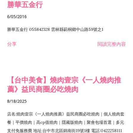
勝華五金行
6/05/2016
勝華五金行 055842328 雲林縣莿桐鄉中山路59號之1
分享
閱讀完整內容
【台中美食】燒肉壹宗《一人燒肉推
薦》益民商圈必吃燒肉
8/18/2025
店名:燒肉壹宗《一人燒肉推薦》益民商圈必吃燒肉｜個人燒肉套
餐｜平價燒肉｜高cp值燒肉｜隱藏版燒肉｜聚會包場首選｜多元
支付免服務費 地址:台中市北區錦南街19號1樓 電話:0422258111