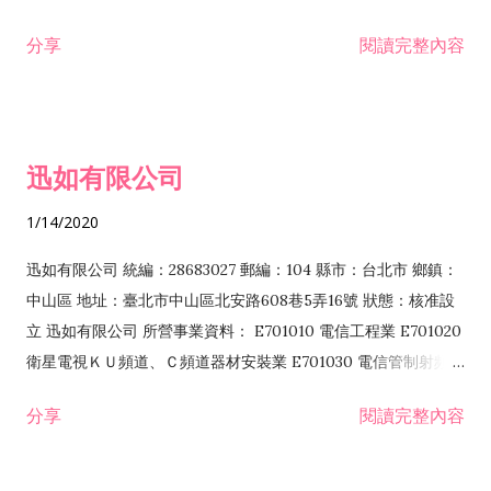
分享
閱讀完整內容
迅如有限公司
1/14/2020
迅如有限公司 統編：28683027 郵編：104 縣市：台北市 鄉鎮：
中山區 地址：臺北市中山區北安路608巷5弄16號 狀態：核准設
立 迅如有限公司 所營事業資料： E701010 電信工程業 E701020
衛星電視ＫＵ頻道、Ｃ頻道器材安裝業 E701030 電信管制射頻器
材裝設工程業 E801010 室內裝潢業 EZ05010 儀器、儀表安裝工
分享
閱讀完整內容
程業 I102010 投資顧問業 I301010 資訊軟體服務業 I301030 電
子資訊供應服務業 F113070 電信器材批發業 F118010 資訊軟體
批發業 F401010 國際貿易業 ZZ99999 除許可業務外，得經營法