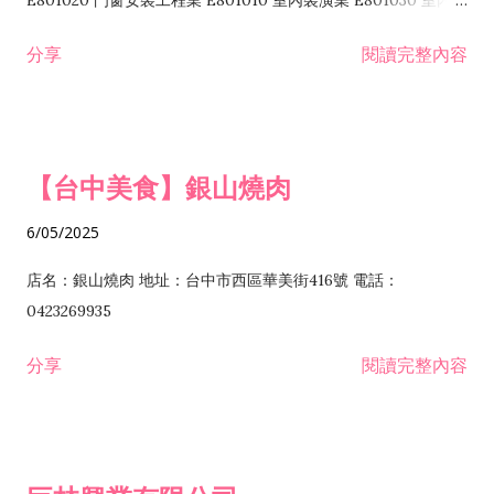
E801020 門窗安裝工程業 E801010 室內裝潢業 E801030 室內輕
諮詢顧問業 I301010 資訊軟體服務業 I301020 資料處理服務業
鋼架工程業 E801040 玻璃安裝工程業 E801070 廚具、衛浴設備
分享
閱讀完整內容
I301030 電子資訊供應服務業 I401010 一般廣告服務業 I501010
安裝工程業 F206020 日常用品零售業 F206040 水器材料零售業
產品設計業 IE01010 電信業務門號代辦業 IZ06010 理貨包裝業
F206060 祭祀用品零售業 F207030 清潔用品零售業 F211010 建
IZ09010 管理系統驗證業 IZ12010 人力派遣業 IZ13010 網路認
材零售業 F213010 電器零售業 F213030 電腦及事務性機器設備
證服務業 IZ15010 市場研究及民意調查業 IZ99990 其他工商服
零售業 F217010 消防安全設備零售業 F218010 資訊軟體零售業
【台中美食】銀山燒肉
務業 J399010 軟體出版業 J601010 藝文服務業 J602010 演藝活
H701010 住宅及大樓開發租售業 H701020 工業廠房開發租售業
動業 J701040 休閒活動場館業 J802010 運動訓練業 JA02010 電
H701050 投資興建公共建設業 H701060 新市鎮、新社區開發業
6/05/2025
器及電子產品修理業 JB01010 會議及展覽服務業 JD01010 工商
H701070 區段徵收及市地重劃代辦業 H701090 都市更新整建維
徵信服務業 JE01010 租賃業 E801010 室內裝潢業 E603010 電
護業 H702010 建築經理業 H703090 不動產買賣業 H703100 不
店名：銀山燒肉 地址：台中市西區華美街416號 電話：
纜安裝工程業 EZ05010 儀器、儀表安裝工程業 F102030 菸酒批
動產租賃業 I103060 管理顧問業 I199990 其他顧問服務業
0423269935
發業 F10...
I301010 資訊軟體服務業 I301020 資料處理服務業 I301030 電子
分享
閱讀完整內容
資訊供應服務業 IF01010 消防安全設備檢修業 JZ99050 仲介服
務業 JZ99990 未分類其他服務業 F201070 花卉零售業 F203010
食品什貨、飲料零售業 F204110 布疋、衣著、鞋、帽、傘、服飾
品零售業 F207200 化學原料零售業 F209060 文教、樂器、育樂