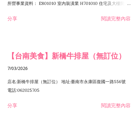
所營事業資料： E801010 室內裝潢業 H701010 住宅及大樓開發
租售業 H701040 特定專業區開發業 H701060 新市鎮、新社區開
分享
閱讀完整內容
發業 H703090 不動產買賣業 H703100 不動產租賃業 I503010
景觀、室內設計業 ZZ99999 除許可業務外，得經營法令非禁止
或限制之業務
【台南美食】新橋牛排屋（無訂位）
7/03/2026
店名:新橋牛排屋（無訂位） 地址:臺南市永康區復國一路556號
電話:062025705
分享
閱讀完整內容