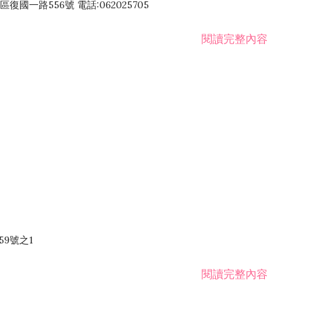
國一路556號 電話:062025705
閱讀完整內容
59號之1
閱讀完整內容