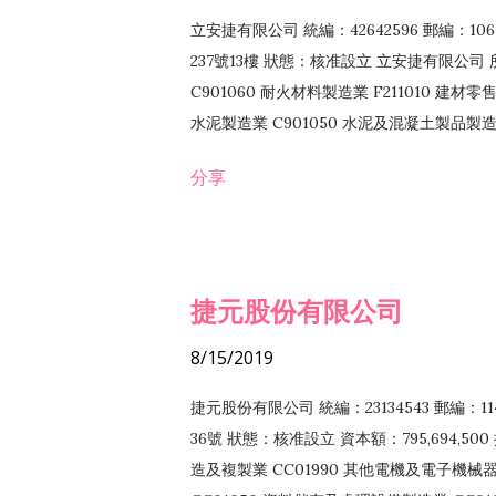
立安捷有限公司 統編：42642596 郵編：
237號13樓 狀態：核准設立 立安捷有限公司 所
C901060 耐火材料製造業 F211010 建材零售
水泥製造業 C901050 水泥及混凝土製品製造業 
冷作工程業 E603120 噴砂工程業 E801010
分享
EZ99990 其他工程業 F102170 食品什貨批
F108040 化粧品批發業 F203010 食品什
業 F208040 化粧品零售業 F399040 無店
ZZ99999 除許可業務外，得經營法令非禁
捷元股份有限公司
8/15/2019
捷元股份有限公司 統編：23134543 郵編
36號 狀態：核准設立 資本額：795,694,5
造及複製業 CC01990 其他電機及電子機械器材