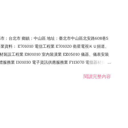
4 縣市：台北市 鄉鎮：中山區 地址：臺北市中山區北安路608巷5
資料： E701010 電信工程業 E701020 衛星電視ＫＵ頻道、
裝設工程業 E801010 室內裝潢業 EZ05010 儀器、儀表安裝
訊軟體服務業 I301030 電子資訊供應服務業 F113070 電信器材批發
 國際貿易業 ZZ99999 除許可業務外，得經營法令非禁止或限制之業
閱讀完整內容
業 F401171 酒類輸入業