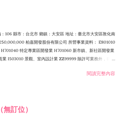
郵編：106 縣市：台北市 鄉鎮：大安區 地址：臺北市大安區敦化南
50,000,000 柏嘉開發股份有限公司 所營事業資料： E801010
H701040 特定專業區開發業 H701060 新市鎮、新社區開發業
租賃業 I503010 景觀、室內設計業 ZZ99999 除許可業務外，得經
閱讀完整內容
（無訂位）