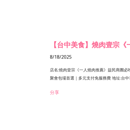
【台中美食】燒肉壹宗《
8/18/2025
店名:燒肉壹宗《一人燒肉推薦》益民商圈必
聚會包場首選｜多元支付免服務費 地址:台中市北區
分享