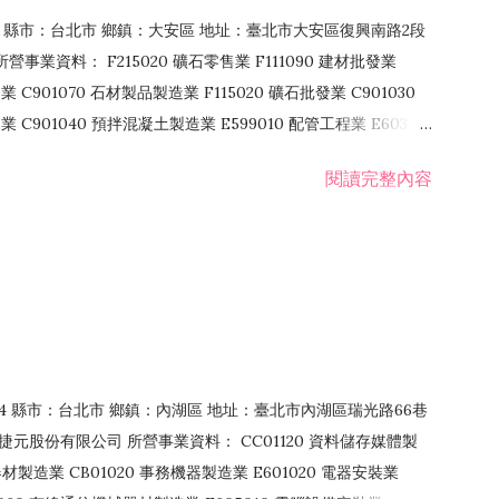
106 縣市：台北市 鄉鎮：大安區 地址：臺北市大安區復興南路2段
營事業資料： F215020 礦石零售業 F111090 建材批發業
業 C901070 石材製品製造業 F115020 礦石批發業 C901030
C901040 預拌混凝土製造業 E599010 配管工程業 E603110
 室內裝潢業 E901010 油漆工程業 E903010 防蝕、防銹工程業
閱讀完整內容
發業 F106020 日常用品批發業 F108031 醫療器材批發業
貨、飲料零售業 F206020 日常用品零售業 F208031 醫療器材零售
面零售業 F399990 其他綜合零售業 F401010 國際貿易業
止或限制之業務
：114 縣市：台北市 鄉鎮：內湖區 地址：臺北市內湖區瑞光路66巷
00 捷元股份有限公司 所營事業資料： CC01120 資料儲存媒體製
製造業 CB01020 事務機器製造業 E601020 電器安裝業