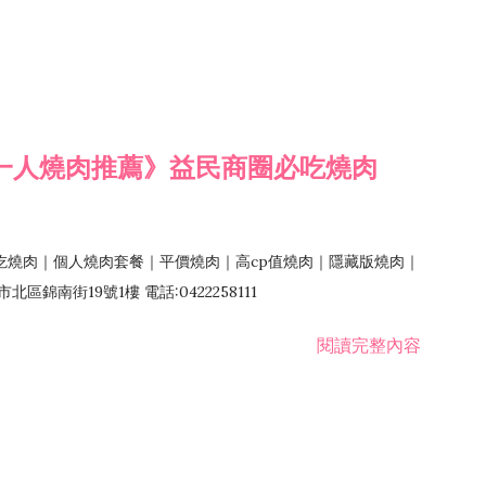
一人燒肉推薦》益民商圈必吃燒肉
吃燒肉｜個人燒肉套餐｜平價燒肉｜高cp值燒肉｜隱藏版燒肉｜
錦南街19號1樓 電話:0422258111
閱讀完整內容