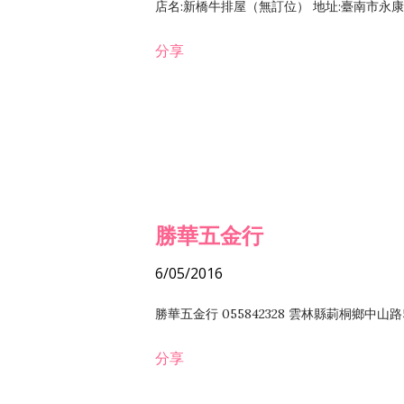
店名:新橋牛排屋（無訂位） 地址:臺南市永康區復
分享
勝華五金行
6/05/2016
勝華五金行 055842328 雲林縣莿桐鄉中山路
分享