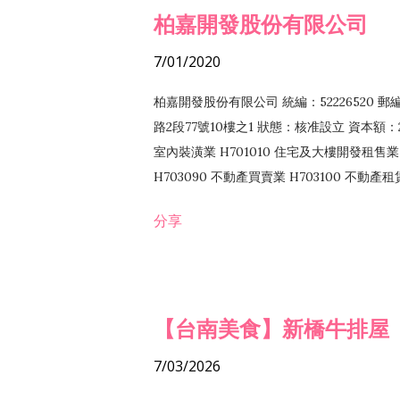
柏嘉開發股份有限公司
7/01/2020
柏嘉開發股份有限公司 統編：52226520 
路2段77號10樓之1 狀態：核准設立 資本額：2
室內裝潢業 H701010 住宅及大樓開發租售業 
H703090 不動產買賣業 H703100 不動產
營法令非禁止或限制之業務
分享
【台南美食】新橋牛排屋
7/03/2026