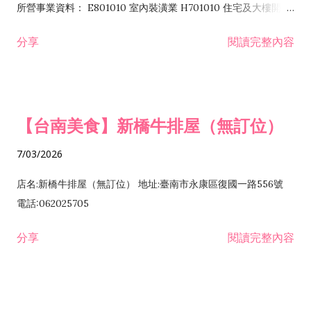
所營事業資料： E801010 室內裝潢業 H701010 住宅及大樓開發
租售業 H701040 特定專業區開發業 H701060 新市鎮、新社區開
分享
閱讀完整內容
發業 H703090 不動產買賣業 H703100 不動產租賃業 I503010
景觀、室內設計業 ZZ99999 除許可業務外，得經營法令非禁止
或限制之業務
【台南美食】新橋牛排屋（無訂位）
7/03/2026
店名:新橋牛排屋（無訂位） 地址:臺南市永康區復國一路556號
電話:062025705
分享
閱讀完整內容