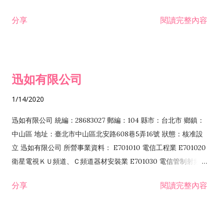
分享
閱讀完整內容
迅如有限公司
1/14/2020
迅如有限公司 統編：28683027 郵編：104 縣市：台北市 鄉鎮：
中山區 地址：臺北市中山區北安路608巷5弄16號 狀態：核准設
立 迅如有限公司 所營事業資料： E701010 電信工程業 E701020
衛星電視ＫＵ頻道、Ｃ頻道器材安裝業 E701030 電信管制射頻器
材裝設工程業 E801010 室內裝潢業 EZ05010 儀器、儀表安裝工
分享
閱讀完整內容
程業 I102010 投資顧問業 I301010 資訊軟體服務業 I301030 電
子資訊供應服務業 F113070 電信器材批發業 F118010 資訊軟體
批發業 F401010 國際貿易業 ZZ99999 除許可業務外，得經營法