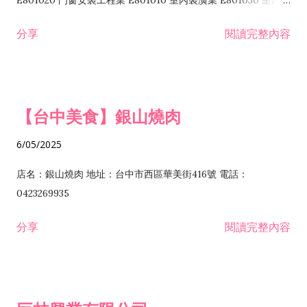
E801020 門窗安裝工程業 E801010 室內裝潢業 E801030 室內輕
諮詢顧問業 I301010 資訊軟體服務業 I301020 資料處理服務業
鋼架工程業 E801040 玻璃安裝工程業 E801070 廚具、衛浴設備
分享
閱讀完整內容
I301030 電子資訊供應服務業 I401010 一般廣告服務業 I501010
安裝工程業 F206020 日常用品零售業 F206040 水器材料零售業
產品設計業 IE01010 電信業務門號代辦業 IZ06010 理貨包裝業
F206060 祭祀用品零售業 F207030 清潔用品零售業 F211010 建
IZ09010 管理系統驗證業 IZ12010 人力派遣業 IZ13010 網路認
材零售業 F213010 電器零售業 F213030 電腦及事務性機器設備
證服務業 IZ15010 市場研究及民意調查業 IZ99990 其他工商服
零售業 F217010 消防安全設備零售業 F218010 資訊軟體零售業
【台中美食】銀山燒肉
務業 J399010 軟體出版業 J601010 藝文服務業 J602010 演藝活
H701010 住宅及大樓開發租售業 H701020 工業廠房開發租售業
動業 J701040 休閒活動場館業 J802010 運動訓練業 JA02010 電
H701050 投資興建公共建設業 H701060 新市鎮、新社區開發業
6/05/2025
器及電子產品修理業 JB01010 會議及展覽服務業 JD01010 工商
H701070 區段徵收及市地重劃代辦業 H701090 都市更新整建維
徵信服務業 JE01010 租賃業 E801010 室內裝潢業 E603010 電
護業 H702010 建築經理業 H703090 不動產買賣業 H703100 不
店名：銀山燒肉 地址：台中市西區華美街416號 電話：
纜安裝工程業 EZ05010 儀器、儀表安裝工程業 F102030 菸酒批
動產租賃業 I103060 管理顧問業 I199990 其他顧問服務業
0423269935
發業 F10...
I301010 資訊軟體服務業 I301020 資料處理服務業 I301030 電子
分享
閱讀完整內容
資訊供應服務業 IF01010 消防安全設備檢修業 JZ99050 仲介服
務業 JZ99990 未分類其他服務業 F201070 花卉零售業 F203010
食品什貨、飲料零售業 F204110 布疋、衣著、鞋、帽、傘、服飾
品零售業 F207200 化學原料零售業 F209060 文教、樂器、育樂