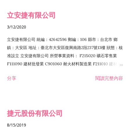
令非禁止或限制之業務 F102030 菸酒批發業 F203020 菸酒零售
立安捷有限公司
業 F401171 酒類輸入業
3/12/2020
立安捷有限公司 統編：42642596 郵編：106 縣市：台北市 鄉
鎮：大安區 地址：臺北市大安區復興南路2段237號13樓 狀態：核
准設立 立安捷有限公司 所營事業資料： F215020 礦石零售業
F111090 建材批發業 C901060 耐火材料製造業 F211010 建材零
售業 C901070 石材製品製造業 F115020 礦石批發業 C901030
分享
閱讀完整內容
水泥製造業 C901050 水泥及混凝土製品製造業 C901040 預拌混
凝土製造業 E599010 配管工程業 E603110 冷作工程業 E603120
噴砂工程業 E801010 室內裝潢業 E901010 油漆工程業 E903010
防蝕、防銹工程業 EZ99990 其他工程業 F102170 食品什貨批發
捷元股份有限公司
業 F106020 日常用品批發業 F108031 醫療器材批發業 F108040
化粧品批發業 F203010 食品什貨、飲料零售業 F206020 日常用
8/15/2019
品零售業 F208031 醫療器材零售業 F208040 化粧品零售業