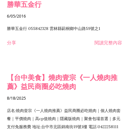
勝華五金行
6/05/2016
勝華五金行 055842328 雲林縣莿桐鄉中山路59號之1
分享
閱讀完整內容
【台中美食】燒肉壹宗《一人燒肉推
薦》益民商圈必吃燒肉
8/18/2025
店名:燒肉壹宗《一人燒肉推薦》益民商圈必吃燒肉｜個人燒肉套
餐｜平價燒肉｜高cp值燒肉｜隱藏版燒肉｜聚會包場首選｜多元
支付免服務費 地址:台中市北區錦南街19號1樓 電話:0422258111