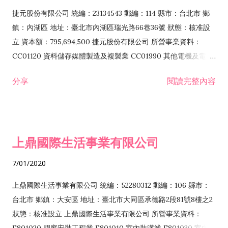
F399040 無店面零售業 F399990 其他綜合零售業 F401010 國
捷元股份有限公司 統編：23134543 郵編：114 縣市：台北市 鄉
際貿易業 ZZ99999 除許可業務外，得經營法令非禁止或限制之
鎮：內湖區 地址：臺北市內湖區瑞光路66巷36號 狀態：核准設
業務
立 資本額：795,694,500 捷元股份有限公司 所營事業資料：
CC01120 資料儲存媒體製造及複製業 CC01990 其他電機及電子
機械器材製造業 CB01020 事務機器製造業 E601020 電器安裝業
分享
閱讀完整內容
CC01050 資料儲存及處理設備製造業 CC01060 有線通信機械器
材製造業 E605010 電腦設備安裝業 CC01070 無線通信機械器材
製造業 F113020 電器批發業 E701010 電信工程業 CC01080 電
子零組件製造業 CC01110 電腦及其週邊設備製造業 F113050 電
上鼎國際生活事業有限公司
腦及事務性機器設備批發業 F113070 電信器材批發業 F118010
資訊軟體批發業 F119010 電子材料批發業 F213010 電器零售業
7/01/2020
F213030 電腦及事務性機器設備零售業 F213060 電信器材零售
業 F218010 資訊軟體零售業 F219010 電子材料零售業 F399990
上鼎國際生活事業有限公司 統編：52280312 郵編：106 縣市：
其他綜合零售業 F399040 無店面零售業 F401010 國際貿易業
台北市 鄉鎮：大安區 地址：臺北市大同區承德路2段81號8樓之2
F601010 智慧財產權業 G801010 倉儲業 I102010 投資顧問業
狀態：核准設立 上鼎國際生活事業有限公司 所營事業資料：
I103060 管理顧問業 I199990 其他顧問服務業 I105010 藝術品