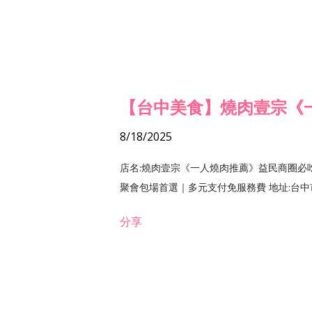
【台中美食】燒肉壹宗《
8/18/2025
店名:燒肉壹宗《一人燒肉推薦》益民商圈必
聚會包場首選｜多元支付免服務費 地址:台中市北區
分享