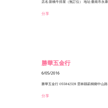
店名:新橋牛排屋（無訂位） 地址:臺南市永康區復
分享
勝華五金行
6/05/2016
勝華五金行 055842328 雲林縣莿桐鄉中山路
分享