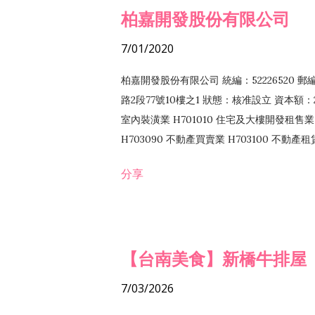
柏嘉開發股份有限公司
7/01/2020
柏嘉開發股份有限公司 統編：52226520 
路2段77號10樓之1 狀態：核准設立 資本額：2
室內裝潢業 H701010 住宅及大樓開發租售業 
H703090 不動產買賣業 H703100 不動產
營法令非禁止或限制之業務
分享
【台南美食】新橋牛排屋
7/03/2026