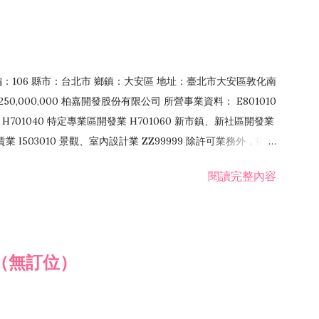
郵編：106 縣市：台北市 鄉鎮：大安區 地址：臺北市大安區敦化南
50,000,000 柏嘉開發股份有限公司 所營事業資料： E801010
H701040 特定專業區開發業 H701060 新市鎮、新社區開發業
租賃業 I503010 景觀、室內設計業 ZZ99999 除許可業務外，得經
閱讀完整內容
（無訂位）