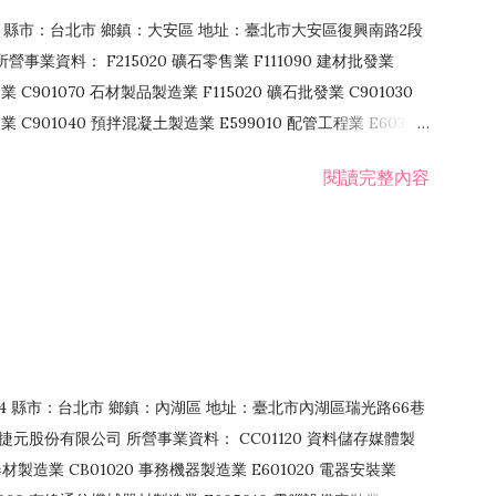
106 縣市：台北市 鄉鎮：大安區 地址：臺北市大安區復興南路2段
營事業資料： F215020 礦石零售業 F111090 建材批發業
業 C901070 石材製品製造業 F115020 礦石批發業 C901030
C901040 預拌混凝土製造業 E599010 配管工程業 E603110
 室內裝潢業 E901010 油漆工程業 E903010 防蝕、防銹工程業
閱讀完整內容
發業 F106020 日常用品批發業 F108031 醫療器材批發業
貨、飲料零售業 F206020 日常用品零售業 F208031 醫療器材零售
面零售業 F399990 其他綜合零售業 F401010 國際貿易業
止或限制之業務
：114 縣市：台北市 鄉鎮：內湖區 地址：臺北市內湖區瑞光路66巷
00 捷元股份有限公司 所營事業資料： CC01120 資料儲存媒體製
製造業 CB01020 事務機器製造業 E601020 電器安裝業