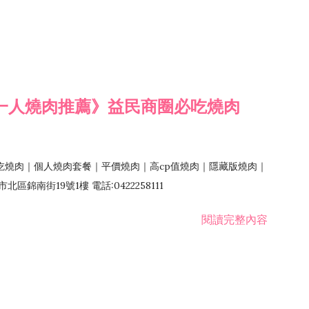
一人燒肉推薦》益民商圈必吃燒肉
吃燒肉｜個人燒肉套餐｜平價燒肉｜高cp值燒肉｜隱藏版燒肉｜
錦南街19號1樓 電話:0422258111
閱讀完整內容