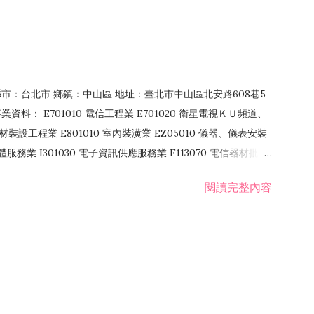
4 縣市：台北市 鄉鎮：中山區 地址：臺北市中山區北安路608巷5
資料： E701010 電信工程業 E701020 衛星電視ＫＵ頻道、
裝設工程業 E801010 室內裝潢業 EZ05010 儀器、儀表安裝
訊軟體服務業 I301030 電子資訊供應服務業 F113070 電信器材批發
 國際貿易業 ZZ99999 除許可業務外，得經營法令非禁止或限制之業
閱讀完整內容
業 F401171 酒類輸入業