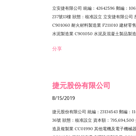
立安捷有限公司 統編：42642596 郵編：
237號13樓 狀態：核准設立 立安捷有限公司 所
C901060 耐火材料製造業 F211010 建材零售
水泥製造業 C901050 水泥及混凝土製品製造業 
冷作工程業 E603120 噴砂工程業 E801010
分享
EZ99990 其他工程業 F102170 食品什貨批
F108040 化粧品批發業 F203010 食品什
業 F208040 化粧品零售業 F399040 無店
ZZ99999 除許可業務外，得經營法令非禁
捷元股份有限公司
8/15/2019
捷元股份有限公司 統編：23134543 郵編
36號 狀態：核准設立 資本額：795,694,5
造及複製業 CC01990 其他電機及電子機械器材