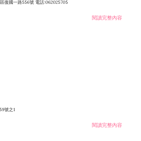
國一路556號 電話:062025705
閱讀完整內容
59號之1
閱讀完整內容