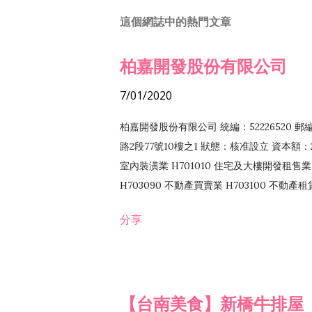
這個網誌中的熱門文章
柏嘉開發股份有限公司
7/01/2020
柏嘉開發股份有限公司 統編：52226520 
路2段77號10樓之1 狀態：核准設立 資本額：2
室內裝潢業 H701010 住宅及大樓開發租售業 
H703090 不動產買賣業 H703100 不動產
營法令非禁止或限制之業務
分享
【台南美食】新橋牛排屋