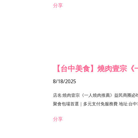
分享
【台中美食】燒肉壹宗《
8/18/2025
店名:燒肉壹宗《一人燒肉推薦》益民商圈必
聚會包場首選｜多元支付免服務費 地址:台中市北區
分享