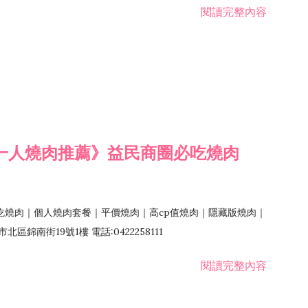
閱讀完整內容
一人燒肉推薦》益民商圈必吃燒肉
吃燒肉｜個人燒肉套餐｜平價燒肉｜高cp值燒肉｜隱藏版燒肉｜
錦南街19號1樓 電話:0422258111
閱讀完整內容