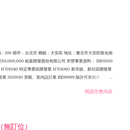
郵編：106 縣市：台北市 鄉鎮：大安區 地址：臺北市大安區敦化南
50,000,000 柏嘉開發股份有限公司 所營事業資料： E801010
H701040 特定專業區開發業 H701060 新市鎮、新社區開發業
租賃業 I503010 景觀、室內設計業 ZZ99999 除許可業務外，得經
閱讀完整內容
（無訂位）