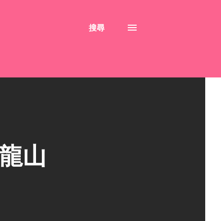
搜尋
華龍山