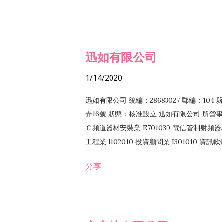
迅如有限公司
1/14/2020
迅如有限公司 統編：28683027 郵編：10
弄16號 狀態：核准設立 迅如有限公司 所營事業
Ｃ頻道器材安裝業 E701030 電信管制射頻器材
工程業 I102010 投資顧問業 I301010 資
業 F118010 資訊軟體批發業 F401010
分享
務 F102030 菸酒批發業 F203020 菸酒零售