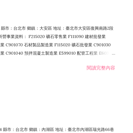
106 縣市：台北市 鄉鎮：大安區 地址：臺北市大安區復興南路2段
營事業資料： F215020 礦石零售業 F111090 建材批發業
業 C901070 石材製品製造業 F115020 礦石批發業 C901030
C901040 預拌混凝土製造業 E599010 配管工程業 E603110
 室內裝潢業 E901010 油漆工程業 E903010 防蝕、防銹工程業
閱讀完整內容
發業 F106020 日常用品批發業 F108031 醫療器材批發業
貨、飲料零售業 F206020 日常用品零售業 F208031 醫療器材零售
面零售業 F399990 其他綜合零售業 F401010 國際貿易業
止或限制之業務
：114 縣市：台北市 鄉鎮：內湖區 地址：臺北市內湖區瑞光路66巷