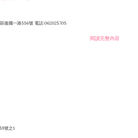
國一路556號 電話:062025705
閱讀完整內容
59號之1