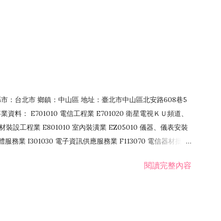
4 縣市：台北市 鄉鎮：中山區 地址：臺北市中山區北安路608巷5
資料： E701010 電信工程業 E701020 衛星電視ＫＵ頻道、
裝設工程業 E801010 室內裝潢業 EZ05010 儀器、儀表安裝
訊軟體服務業 I301030 電子資訊供應服務業 F113070 電信器材批發
 國際貿易業 ZZ99999 除許可業務外，得經營法令非禁止或限制之業
閱讀完整內容
業 F401171 酒類輸入業