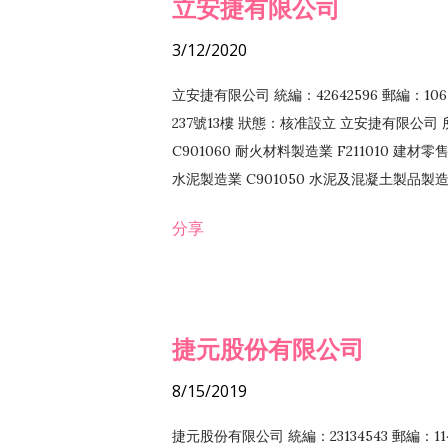
立安捷有限公司
3/12/2020
立安捷有限公司 統編：42642596 郵編：
237號13樓 狀態：核准設立 立安捷有限公司 所
C901060 耐火材料製造業 F211010 建材零售
水泥製造業 C901050 水泥及混凝土製品製造業 
冷作工程業 E603120 噴砂工程業 E801010
分享
EZ99990 其他工程業 F102170 食品什貨批
F108040 化粧品批發業 F203010 食品什
業 F208040 化粧品零售業 F399040 無店
ZZ99999 除許可業務外，得經營法令非禁
捷元股份有限公司
8/15/2019
捷元股份有限公司 統編：23134543 郵編