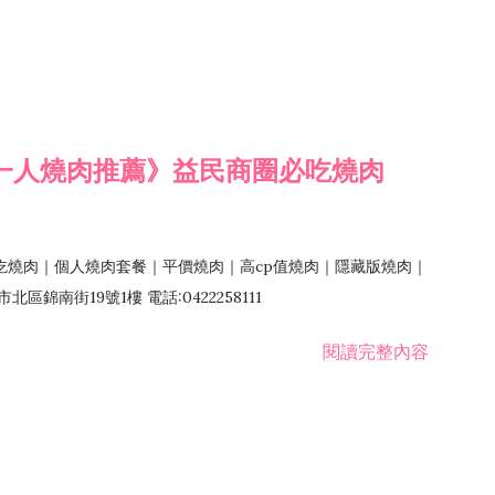
一人燒肉推薦》益民商圈必吃燒肉
吃燒肉｜個人燒肉套餐｜平價燒肉｜高cp值燒肉｜隱藏版燒肉｜
錦南街19號1樓 電話:0422258111
閱讀完整內容