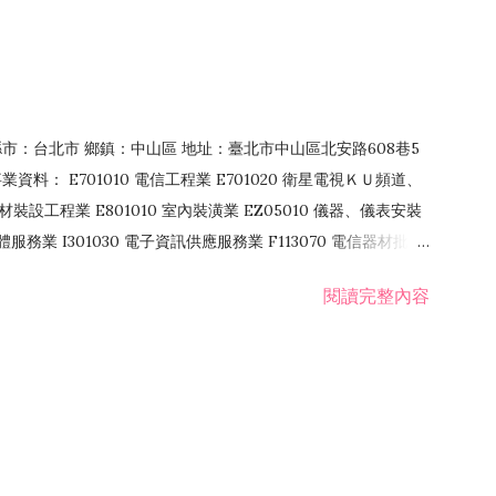
4 縣市：台北市 鄉鎮：中山區 地址：臺北市中山區北安路608巷5
資料： E701010 電信工程業 E701020 衛星電視ＫＵ頻道、
裝設工程業 E801010 室內裝潢業 EZ05010 儀器、儀表安裝
訊軟體服務業 I301030 電子資訊供應服務業 F113070 電信器材批發
 國際貿易業 ZZ99999 除許可業務外，得經營法令非禁止或限制之業
閱讀完整內容
業 F401171 酒類輸入業