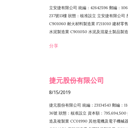
立安捷有限公司 統編：42642596 郵編：
237號13樓 狀態：核准設立 立安捷有限公司 所
C901060 耐火材料製造業 F211010 建材零售
水泥製造業 C901050 水泥及混凝土製品製造業 
冷作工程業 E603120 噴砂工程業 E801010
分享
EZ99990 其他工程業 F102170 食品什貨批
F108040 化粧品批發業 F203010 食品什
業 F208040 化粧品零售業 F399040 無店
ZZ99999 除許可業務外，得經營法令非禁
捷元股份有限公司
8/15/2019
捷元股份有限公司 統編：23134543 郵編
36號 狀態：核准設立 資本額：795,694,5
造及複製業 CC01990 其他電機及電子機械器材