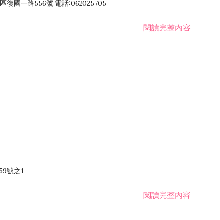
國一路556號 電話:062025705
閱讀完整內容
59號之1
閱讀完整內容