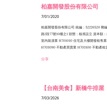
柏嘉開發股份有限公司
7/01/2020
柏嘉開發股份有限公司 統編：52226520 
路2段77號10樓之1 狀態：核准設立 資本額：2
室內裝潢業 H701010 住宅及大樓開發租售業 
H703090 不動產買賣業 H703100 不動產
營法令非禁止或限制之業務
分享
【台南美食】新橋牛排屋
7/03/2026