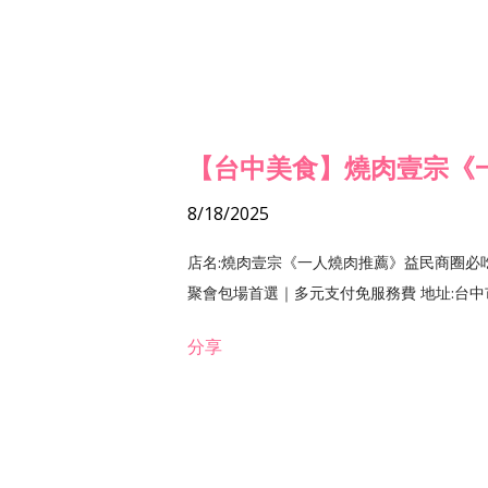
【台中美食】燒肉壹宗《
8/18/2025
店名:燒肉壹宗《一人燒肉推薦》益民商圈必
聚會包場首選｜多元支付免服務費 地址:台中市北區
分享