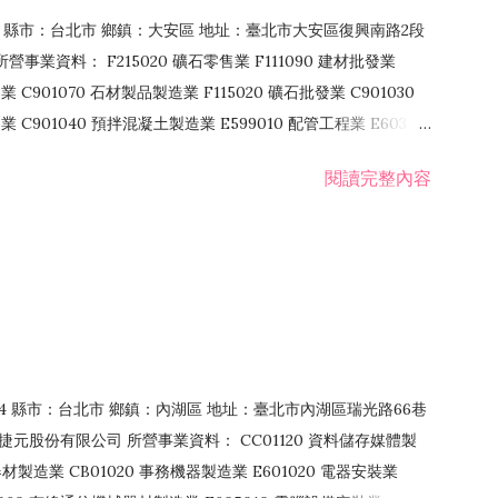
106 縣市：台北市 鄉鎮：大安區 地址：臺北市大安區復興南路2段
營事業資料： F215020 礦石零售業 F111090 建材批發業
業 C901070 石材製品製造業 F115020 礦石批發業 C901030
C901040 預拌混凝土製造業 E599010 配管工程業 E603110
 室內裝潢業 E901010 油漆工程業 E903010 防蝕、防銹工程業
閱讀完整內容
發業 F106020 日常用品批發業 F108031 醫療器材批發業
貨、飲料零售業 F206020 日常用品零售業 F208031 醫療器材零售
面零售業 F399990 其他綜合零售業 F401010 國際貿易業
止或限制之業務
：114 縣市：台北市 鄉鎮：內湖區 地址：臺北市內湖區瑞光路66巷
00 捷元股份有限公司 所營事業資料： CC01120 資料儲存媒體製
製造業 CB01020 事務機器製造業 E601020 電器安裝業