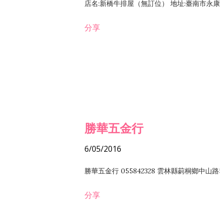
店名:新橋牛排屋（無訂位） 地址:臺南市永康區復
分享
勝華五金行
6/05/2016
勝華五金行 055842328 雲林縣莿桐鄉中山路
分享