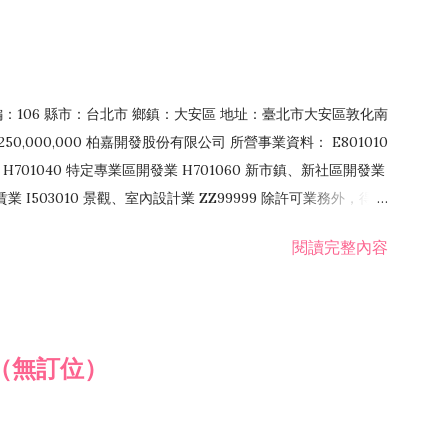
郵編：106 縣市：台北市 鄉鎮：大安區 地址：臺北市大安區敦化南
50,000,000 柏嘉開發股份有限公司 所營事業資料： E801010
H701040 特定專業區開發業 H701060 新市鎮、新社區開發業
租賃業 I503010 景觀、室內設計業 ZZ99999 除許可業務外，得經
閱讀完整內容
（無訂位）