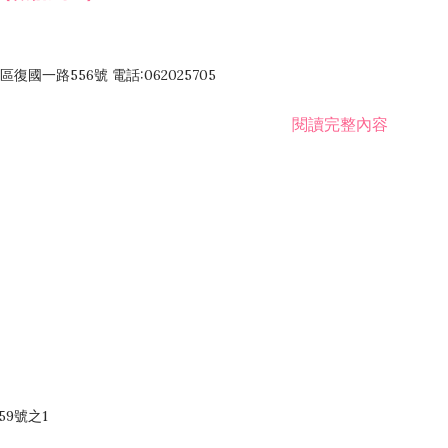
國一路556號 電話:062025705
閱讀完整內容
59號之1