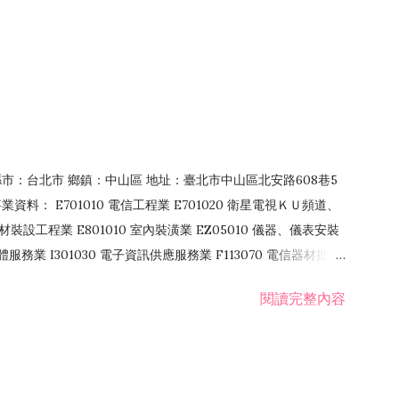
4 縣市：台北市 鄉鎮：中山區 地址：臺北市中山區北安路608巷5
資料： E701010 電信工程業 E701020 衛星電視ＫＵ頻道、
裝設工程業 E801010 室內裝潢業 EZ05010 儀器、儀表安裝
訊軟體服務業 I301030 電子資訊供應服務業 F113070 電信器材批發
 國際貿易業 ZZ99999 除許可業務外，得經營法令非禁止或限制之業
閱讀完整內容
業 F401171 酒類輸入業