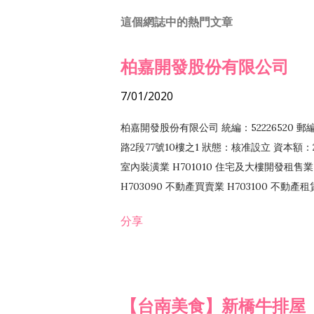
這個網誌中的熱門文章
柏嘉開發股份有限公司
7/01/2020
柏嘉開發股份有限公司 統編：52226520 
路2段77號10樓之1 狀態：核准設立 資本額：2
室內裝潢業 H701010 住宅及大樓開發租售業 
H703090 不動產買賣業 H703100 不動產
營法令非禁止或限制之業務
分享
【台南美食】新橋牛排屋