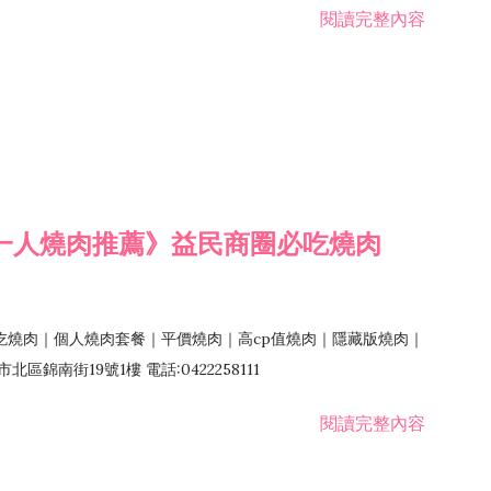
閱讀完整內容
一人燒肉推薦》益民商圈必吃燒肉
吃燒肉｜個人燒肉套餐｜平價燒肉｜高cp值燒肉｜隱藏版燒肉｜
錦南街19號1樓 電話:0422258111
閱讀完整內容