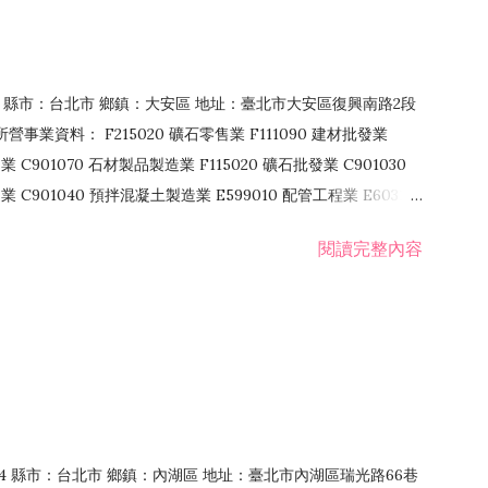
106 縣市：台北市 鄉鎮：大安區 地址：臺北市大安區復興南路2段
營事業資料： F215020 礦石零售業 F111090 建材批發業
業 C901070 石材製品製造業 F115020 礦石批發業 C901030
C901040 預拌混凝土製造業 E599010 配管工程業 E603110
 室內裝潢業 E901010 油漆工程業 E903010 防蝕、防銹工程業
閱讀完整內容
發業 F106020 日常用品批發業 F108031 醫療器材批發業
貨、飲料零售業 F206020 日常用品零售業 F208031 醫療器材零售
面零售業 F399990 其他綜合零售業 F401010 國際貿易業
止或限制之業務
：114 縣市：台北市 鄉鎮：內湖區 地址：臺北市內湖區瑞光路66巷