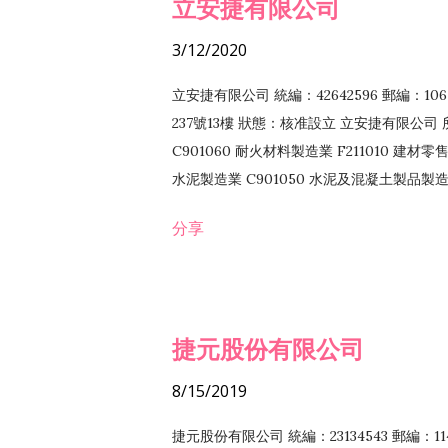
立安捷有限公司
3/12/2020
立安捷有限公司 統編：42642596 郵編：
237號13樓 狀態：核准設立 立安捷有限公司 所
C901060 耐火材料製造業 F211010 建材零售
水泥製造業 C901050 水泥及混凝土製品製造業 
冷作工程業 E603120 噴砂工程業 E801010
分享
EZ99990 其他工程業 F102170 食品什貨批
F108040 化粧品批發業 F203010 食品什
業 F208040 化粧品零售業 F399040 無店
ZZ99999 除許可業務外，得經營法令非禁
捷元股份有限公司
8/15/2019
捷元股份有限公司 統編：23134543 郵編