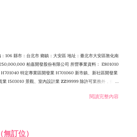
郵編：106 縣市：台北市 鄉鎮：大安區 地址：臺北市大安區敦化南
50,000,000 柏嘉開發股份有限公司 所營事業資料： E801010
H701040 特定專業區開發業 H701060 新市鎮、新社區開發業
租賃業 I503010 景觀、室內設計業 ZZ99999 除許可業務外，得經
閱讀完整內容
（無訂位）