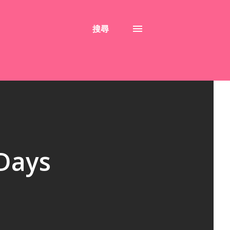
搜尋
ays