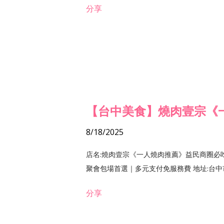
分享
【台中美食】燒肉壹宗《
8/18/2025
店名:燒肉壹宗《一人燒肉推薦》益民商圈必
聚會包場首選｜多元支付免服務費 地址:台中市北區
分享