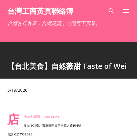
跳到主要內容
台灣工商黃頁聯絡簿
台灣各行各業，台灣黃頁，台灣百工百業。
【台北美食】自然薇甜 Taste of Wei
5/19/2026
店
名:自然薇甜 Taste of Wei
地址:108臺北市萬華區日善里萬大路164號
電話:0277538689