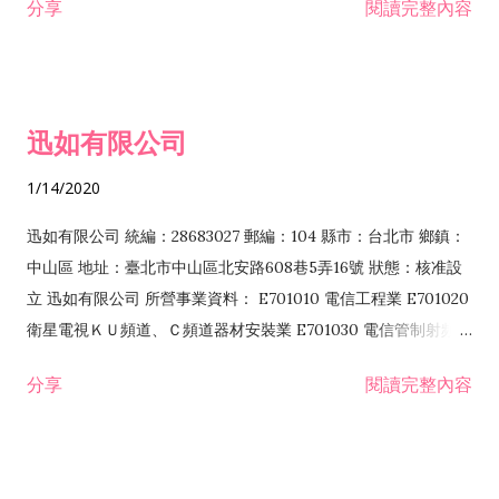
分享
閱讀完整內容
迅如有限公司
1/14/2020
迅如有限公司 統編：28683027 郵編：104 縣市：台北市 鄉鎮：
中山區 地址：臺北市中山區北安路608巷5弄16號 狀態：核准設
立 迅如有限公司 所營事業資料： E701010 電信工程業 E701020
衛星電視ＫＵ頻道、Ｃ頻道器材安裝業 E701030 電信管制射頻器
材裝設工程業 E801010 室內裝潢業 EZ05010 儀器、儀表安裝工
分享
閱讀完整內容
程業 I102010 投資顧問業 I301010 資訊軟體服務業 I301030 電
子資訊供應服務業 F113070 電信器材批發業 F118010 資訊軟體
批發業 F401010 國際貿易業 ZZ99999 除許可業務外，得經營法
令非禁止或限制之業務 F102030 菸酒批發業 F203020 菸酒零售