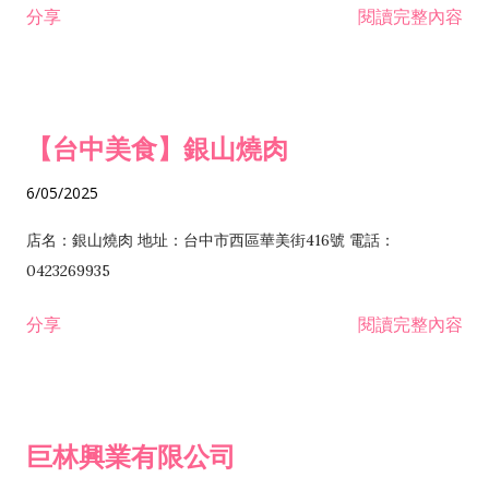
分享
閱讀完整內容
I301030 電子資訊供應服務業 I401010 一般廣告服務業 I501010
安裝工程業 F206020 日常用品零售業 F206040 水器材料零售業
產品設計業 IE01010 電信業務門號代辦業 IZ06010 理貨包裝業
F206060 祭祀用品零售業 F207030 清潔用品零售業 F211010 建
IZ09010 管理系統驗證業 IZ12010 人力派遣業 IZ13010 網路認
材零售業 F213010 電器零售業 F213030 電腦及事務性機器設備
證服務業 IZ15010 市場研究及民意調查業 IZ99990 其他工商服
零售業 F217010 消防安全設備零售業 F218010 資訊軟體零售業
【台中美食】銀山燒肉
務業 J399010 軟體出版業 J601010 藝文服務業 J602010 演藝活
H701010 住宅及大樓開發租售業 H701020 工業廠房開發租售業
動業 J701040 休閒活動場館業 J802010 運動訓練業 JA02010 電
H701050 投資興建公共建設業 H701060 新市鎮、新社區開發業
6/05/2025
器及電子產品修理業 JB01010 會議及展覽服務業 JD01010 工商
H701070 區段徵收及市地重劃代辦業 H701090 都市更新整建維
徵信服務業 JE01010 租賃業 E801010 室內裝潢業 E603010 電
護業 H702010 建築經理業 H703090 不動產買賣業 H703100 不
店名：銀山燒肉 地址：台中市西區華美街416號 電話：
纜安裝工程業 EZ05010 儀器、儀表安裝工程業 F102030 菸酒批
動產租賃業 I103060 管理顧問業 I199990 其他顧問服務業
0423269935
發業 F10...
I301010 資訊軟體服務業 I301020 資料處理服務業 I301030 電子
分享
閱讀完整內容
資訊供應服務業 IF01010 消防安全設備檢修業 JZ99050 仲介服
務業 JZ99990 未分類其他服務業 F201070 花卉零售業 F203010
食品什貨、飲料零售業 F204110 布疋、衣著、鞋、帽、傘、服飾
品零售業 F207200 化學原料零售業 F209060 文教、樂器、育樂
巨林興業有限公司
用品零售業 F215010 首飾及貴金屬零售業 F399040 無店面零售
業 F399990 其他綜合零售業 I301040 第三方支付服務業