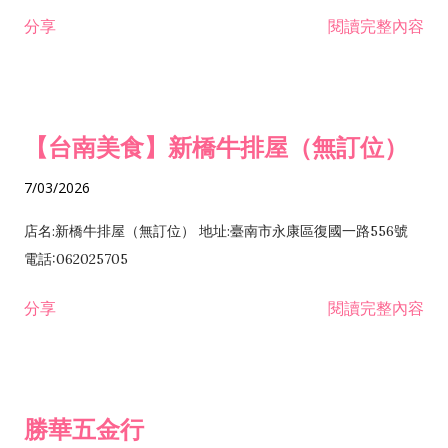
租售業 H701040 特定專業區開發業 H701060 新市鎮、新社區開
分享
閱讀完整內容
發業 H703090 不動產買賣業 H703100 不動產租賃業 I503010
景觀、室內設計業 ZZ99999 除許可業務外，得經營法令非禁止
或限制之業務
【台南美食】新橋牛排屋（無訂位）
7/03/2026
店名:新橋牛排屋（無訂位） 地址:臺南市永康區復國一路556號
電話:062025705
分享
閱讀完整內容
勝華五金行