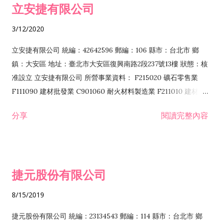
立安捷有限公司
業 F401171 酒類輸入業
3/12/2020
立安捷有限公司 統編：42642596 郵編：106 縣市：台北市 鄉
鎮：大安區 地址：臺北市大安區復興南路2段237號13樓 狀態：核
准設立 立安捷有限公司 所營事業資料： F215020 礦石零售業
F111090 建材批發業 C901060 耐火材料製造業 F211010 建材零
售業 C901070 石材製品製造業 F115020 礦石批發業 C901030
分享
閱讀完整內容
水泥製造業 C901050 水泥及混凝土製品製造業 C901040 預拌混
凝土製造業 E599010 配管工程業 E603110 冷作工程業 E603120
噴砂工程業 E801010 室內裝潢業 E901010 油漆工程業 E903010
防蝕、防銹工程業 EZ99990 其他工程業 F102170 食品什貨批發
捷元股份有限公司
業 F106020 日常用品批發業 F108031 醫療器材批發業 F108040
化粧品批發業 F203010 食品什貨、飲料零售業 F206020 日常用
8/15/2019
品零售業 F208031 醫療器材零售業 F208040 化粧品零售業
F399040 無店面零售業 F399990 其他綜合零售業 F401010 國
捷元股份有限公司 統編：23134543 郵編：114 縣市：台北市 鄉