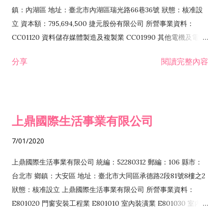
際貿易業 ZZ99999 除許可業務外，得經營法令非禁止或限制之
鎮：內湖區 地址：臺北市內湖區瑞光路66巷36號 狀態：核准設
業務
立 資本額：795,694,500 捷元股份有限公司 所營事業資料：
CC01120 資料儲存媒體製造及複製業 CC01990 其他電機及電子
機械器材製造業 CB01020 事務機器製造業 E601020 電器安裝業
分享
閱讀完整內容
CC01050 資料儲存及處理設備製造業 CC01060 有線通信機械器
材製造業 E605010 電腦設備安裝業 CC01070 無線通信機械器材
製造業 F113020 電器批發業 E701010 電信工程業 CC01080 電
子零組件製造業 CC01110 電腦及其週邊設備製造業 F113050 電
上鼎國際生活事業有限公司
腦及事務性機器設備批發業 F113070 電信器材批發業 F118010
資訊軟體批發業 F119010 電子材料批發業 F213010 電器零售業
7/01/2020
F213030 電腦及事務性機器設備零售業 F213060 電信器材零售
業 F218010 資訊軟體零售業 F219010 電子材料零售業 F399990
上鼎國際生活事業有限公司 統編：52280312 郵編：106 縣市：
其他綜合零售業 F399040 無店面零售業 F401010 國際貿易業
台北市 鄉鎮：大安區 地址：臺北市大同區承德路2段81號8樓之2
F601010 智慧財產權業 G801010 倉儲業 I102010 投資顧問業
狀態：核准設立 上鼎國際生活事業有限公司 所營事業資料：
I103060 管理顧問業 I199990 其他顧問服務業 I105010 藝術品
E801020 門窗安裝工程業 E801010 室內裝潢業 E801030 室內輕
諮詢顧問業 I301010 資訊軟體服務業 I301020 資料處理服務業
鋼架工程業 E801040 玻璃安裝工程業 E801070 廚具、衛浴設備