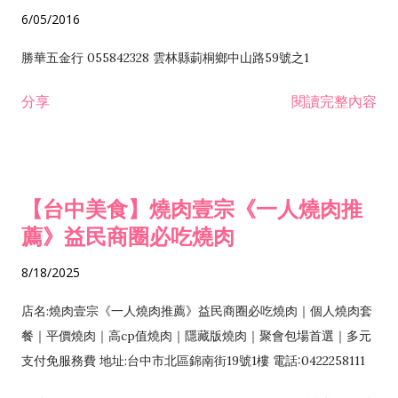
6/05/2016
勝華五金行 055842328 雲林縣莿桐鄉中山路59號之1
分享
閱讀完整內容
【台中美食】燒肉壹宗《一人燒肉推
薦》益民商圈必吃燒肉
8/18/2025
店名:燒肉壹宗《一人燒肉推薦》益民商圈必吃燒肉｜個人燒肉套
餐｜平價燒肉｜高cp值燒肉｜隱藏版燒肉｜聚會包場首選｜多元
支付免服務費 地址:台中市北區錦南街19號1樓 電話:0422258111