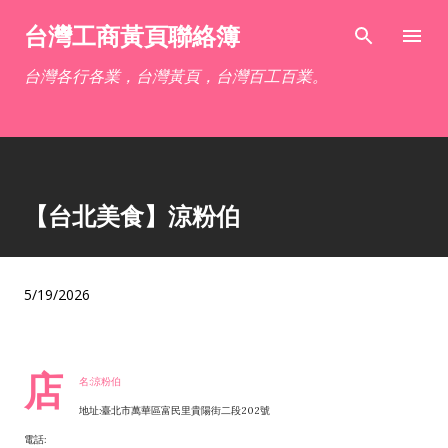
跳到主要內容
台灣工商黃頁聯絡簿
台灣各行各業，台灣黃頁，台灣百工百業。
【台北美食】涼粉伯
5/19/2026
店
名:涼粉伯
地址:臺北市萬華區富民里貴陽街二段202號
電話: