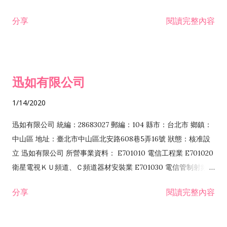
分享
閱讀完整內容
迅如有限公司
1/14/2020
迅如有限公司 統編：28683027 郵編：104 縣市：台北市 鄉鎮：
中山區 地址：臺北市中山區北安路608巷5弄16號 狀態：核准設
立 迅如有限公司 所營事業資料： E701010 電信工程業 E701020
衛星電視ＫＵ頻道、Ｃ頻道器材安裝業 E701030 電信管制射頻器
材裝設工程業 E801010 室內裝潢業 EZ05010 儀器、儀表安裝工
分享
閱讀完整內容
程業 I102010 投資顧問業 I301010 資訊軟體服務業 I301030 電
子資訊供應服務業 F113070 電信器材批發業 F118010 資訊軟體
批發業 F401010 國際貿易業 ZZ99999 除許可業務外，得經營法