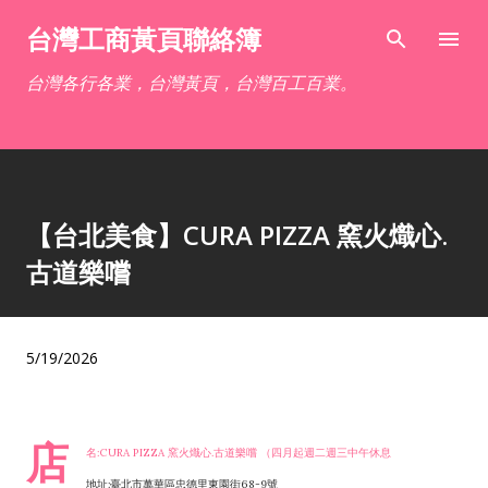
跳到主要內容
台灣工商黃頁聯絡簿
台灣各行各業，台灣黃頁，台灣百工百業。
【台北美食】CURA PIZZA 窯火熾心.
古道樂嚐
5/19/2026
店
名:CURA PIZZA 窯火熾心.古道樂嚐 （四月起週二週三中午休息
地址:臺北市萬華區忠德里東園街68-9號