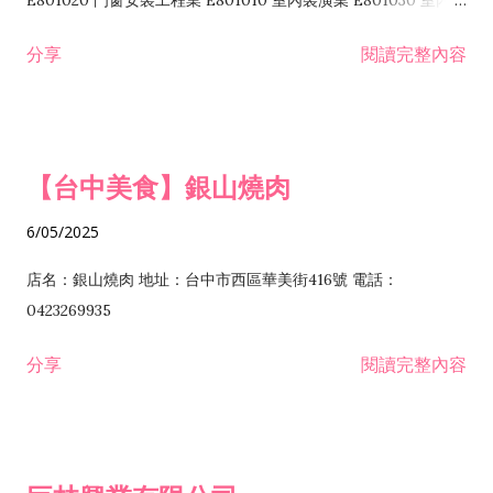
E801020 門窗安裝工程業 E801010 室內裝潢業 E801030 室內輕
諮詢顧問業 I301010 資訊軟體服務業 I301020 資料處理服務業
鋼架工程業 E801040 玻璃安裝工程業 E801070 廚具、衛浴設備
分享
閱讀完整內容
I301030 電子資訊供應服務業 I401010 一般廣告服務業 I501010
安裝工程業 F206020 日常用品零售業 F206040 水器材料零售業
產品設計業 IE01010 電信業務門號代辦業 IZ06010 理貨包裝業
F206060 祭祀用品零售業 F207030 清潔用品零售業 F211010 建
IZ09010 管理系統驗證業 IZ12010 人力派遣業 IZ13010 網路認
材零售業 F213010 電器零售業 F213030 電腦及事務性機器設備
證服務業 IZ15010 市場研究及民意調查業 IZ99990 其他工商服
零售業 F217010 消防安全設備零售業 F218010 資訊軟體零售業
【台中美食】銀山燒肉
務業 J399010 軟體出版業 J601010 藝文服務業 J602010 演藝活
H701010 住宅及大樓開發租售業 H701020 工業廠房開發租售業
動業 J701040 休閒活動場館業 J802010 運動訓練業 JA02010 電
H701050 投資興建公共建設業 H701060 新市鎮、新社區開發業
6/05/2025
器及電子產品修理業 JB01010 會議及展覽服務業 JD01010 工商
H701070 區段徵收及市地重劃代辦業 H701090 都市更新整建維
徵信服務業 JE01010 租賃業 E801010 室內裝潢業 E603010 電
護業 H702010 建築經理業 H703090 不動產買賣業 H703100 不
店名：銀山燒肉 地址：台中市西區華美街416號 電話：
纜安裝工程業 EZ05010 儀器、儀表安裝工程業 F102030 菸酒批
動產租賃業 I103060 管理顧問業 I199990 其他顧問服務業
0423269935
發業 F10...
I301010 資訊軟體服務業 I301020 資料處理服務業 I301030 電子
分享
閱讀完整內容
資訊供應服務業 IF01010 消防安全設備檢修業 JZ99050 仲介服
務業 JZ99990 未分類其他服務業 F201070 花卉零售業 F203010
食品什貨、飲料零售業 F204110 布疋、衣著、鞋、帽、傘、服飾
品零售業 F207200 化學原料零售業 F209060 文教、樂器、育樂