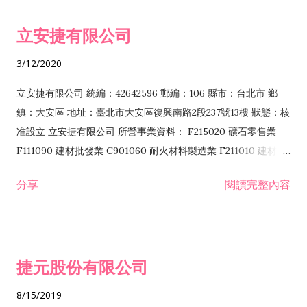
令非禁止或限制之業務 F102030 菸酒批發業 F203020 菸酒零售
立安捷有限公司
業 F401171 酒類輸入業
3/12/2020
立安捷有限公司 統編：42642596 郵編：106 縣市：台北市 鄉
鎮：大安區 地址：臺北市大安區復興南路2段237號13樓 狀態：核
准設立 立安捷有限公司 所營事業資料： F215020 礦石零售業
F111090 建材批發業 C901060 耐火材料製造業 F211010 建材零
售業 C901070 石材製品製造業 F115020 礦石批發業 C901030
分享
閱讀完整內容
水泥製造業 C901050 水泥及混凝土製品製造業 C901040 預拌混
凝土製造業 E599010 配管工程業 E603110 冷作工程業 E603120
噴砂工程業 E801010 室內裝潢業 E901010 油漆工程業 E903010
防蝕、防銹工程業 EZ99990 其他工程業 F102170 食品什貨批發
捷元股份有限公司
業 F106020 日常用品批發業 F108031 醫療器材批發業 F108040
化粧品批發業 F203010 食品什貨、飲料零售業 F206020 日常用
8/15/2019
品零售業 F208031 醫療器材零售業 F208040 化粧品零售業