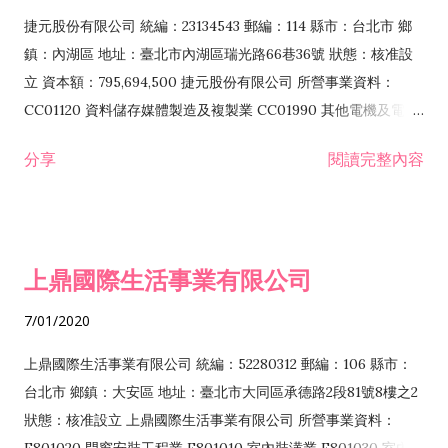
F399040 無店面零售業 F399990 其他綜合零售業 F401010 國
捷元股份有限公司 統編：23134543 郵編：114 縣市：台北市 鄉
際貿易業 ZZ99999 除許可業務外，得經營法令非禁止或限制之
鎮：內湖區 地址：臺北市內湖區瑞光路66巷36號 狀態：核准設
業務
立 資本額：795,694,500 捷元股份有限公司 所營事業資料：
CC01120 資料儲存媒體製造及複製業 CC01990 其他電機及電子
機械器材製造業 CB01020 事務機器製造業 E601020 電器安裝業
分享
閱讀完整內容
CC01050 資料儲存及處理設備製造業 CC01060 有線通信機械器
材製造業 E605010 電腦設備安裝業 CC01070 無線通信機械器材
製造業 F113020 電器批發業 E701010 電信工程業 CC01080 電
子零組件製造業 CC01110 電腦及其週邊設備製造業 F113050 電
上鼎國際生活事業有限公司
腦及事務性機器設備批發業 F113070 電信器材批發業 F118010
資訊軟體批發業 F119010 電子材料批發業 F213010 電器零售業
7/01/2020
F213030 電腦及事務性機器設備零售業 F213060 電信器材零售
業 F218010 資訊軟體零售業 F219010 電子材料零售業 F399990
上鼎國際生活事業有限公司 統編：52280312 郵編：106 縣市：
其他綜合零售業 F399040 無店面零售業 F401010 國際貿易業
台北市 鄉鎮：大安區 地址：臺北市大同區承德路2段81號8樓之2
F601010 智慧財產權業 G801010 倉儲業 I102010 投資顧問業
狀態：核准設立 上鼎國際生活事業有限公司 所營事業資料：
I103060 管理顧問業 I199990 其他顧問服務業 I105010 藝術品