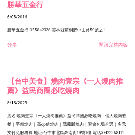
勝華五金行
6/05/2016
勝華五金行 055842328 雲林縣莿桐鄉中山路59號之1
分享
閱讀完整內容
【台中美食】燒肉壹宗《一人燒肉推
薦》益民商圈必吃燒肉
8/18/2025
店名:燒肉壹宗《一人燒肉推薦》益民商圈必吃燒肉｜個人燒肉套
餐｜平價燒肉｜高cp值燒肉｜隱藏版燒肉｜聚會包場首選｜多元
支付免服務費 地址:台中市北區錦南街19號1樓 電話:0422258111