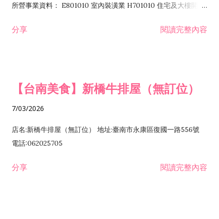
所營事業資料： E801010 室內裝潢業 H701010 住宅及大樓開發
租售業 H701040 特定專業區開發業 H701060 新市鎮、新社區開
分享
閱讀完整內容
發業 H703090 不動產買賣業 H703100 不動產租賃業 I503010
景觀、室內設計業 ZZ99999 除許可業務外，得經營法令非禁止
或限制之業務
【台南美食】新橋牛排屋（無訂位）
7/03/2026
店名:新橋牛排屋（無訂位） 地址:臺南市永康區復國一路556號
電話:062025705
分享
閱讀完整內容