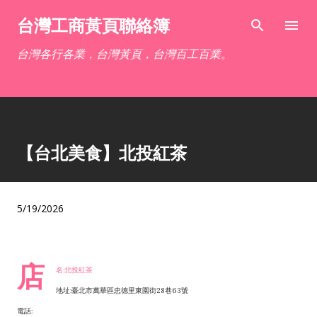
跳到主要內容
台灣工商黃頁聯絡簿
台灣各行各業，台灣黃頁，台灣百工百業。
【台北美食】北投紅茶
5/19/2026
店
名:北投紅茶
地址:臺北市萬華區忠德里東園街28巷63號
電話: