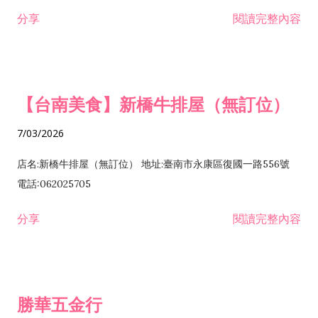
租售業 H701040 特定專業區開發業 H701060 新市鎮、新社區開
分享
閱讀完整內容
發業 H703090 不動產買賣業 H703100 不動產租賃業 I503010
景觀、室內設計業 ZZ99999 除許可業務外，得經營法令非禁止
或限制之業務
【台南美食】新橋牛排屋（無訂位）
7/03/2026
店名:新橋牛排屋（無訂位） 地址:臺南市永康區復國一路556號
電話:062025705
分享
閱讀完整內容
勝華五金行