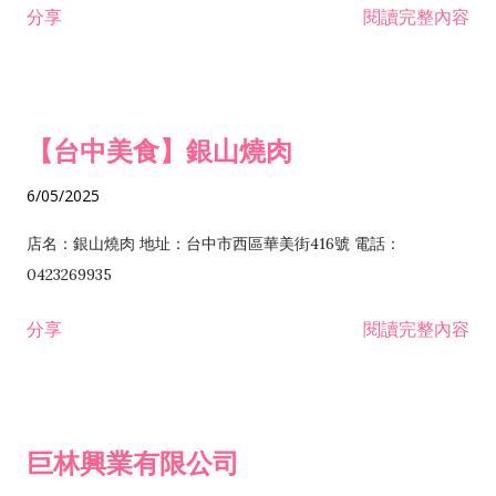
分享
閱讀完整內容
I301030 電子資訊供應服務業 I401010 一般廣告服務業 I501010
安裝工程業 F206020 日常用品零售業 F206040 水器材料零售業
產品設計業 IE01010 電信業務門號代辦業 IZ06010 理貨包裝業
F206060 祭祀用品零售業 F207030 清潔用品零售業 F211010 建
IZ09010 管理系統驗證業 IZ12010 人力派遣業 IZ13010 網路認
材零售業 F213010 電器零售業 F213030 電腦及事務性機器設備
證服務業 IZ15010 市場研究及民意調查業 IZ99990 其他工商服
零售業 F217010 消防安全設備零售業 F218010 資訊軟體零售業
【台中美食】銀山燒肉
務業 J399010 軟體出版業 J601010 藝文服務業 J602010 演藝活
H701010 住宅及大樓開發租售業 H701020 工業廠房開發租售業
動業 J701040 休閒活動場館業 J802010 運動訓練業 JA02010 電
H701050 投資興建公共建設業 H701060 新市鎮、新社區開發業
6/05/2025
器及電子產品修理業 JB01010 會議及展覽服務業 JD01010 工商
H701070 區段徵收及市地重劃代辦業 H701090 都市更新整建維
徵信服務業 JE01010 租賃業 E801010 室內裝潢業 E603010 電
護業 H702010 建築經理業 H703090 不動產買賣業 H703100 不
店名：銀山燒肉 地址：台中市西區華美街416號 電話：
纜安裝工程業 EZ05010 儀器、儀表安裝工程業 F102030 菸酒批
動產租賃業 I103060 管理顧問業 I199990 其他顧問服務業
0423269935
發業 F10...
I301010 資訊軟體服務業 I301020 資料處理服務業 I301030 電子
分享
閱讀完整內容
資訊供應服務業 IF01010 消防安全設備檢修業 JZ99050 仲介服
務業 JZ99990 未分類其他服務業 F201070 花卉零售業 F203010
食品什貨、飲料零售業 F204110 布疋、衣著、鞋、帽、傘、服飾
品零售業 F207200 化學原料零售業 F209060 文教、樂器、育樂
巨林興業有限公司
用品零售業 F215010 首飾及貴金屬零售業 F399040 無店面零售
業 F399990 其他綜合零售業 I301040 第三方支付服務業