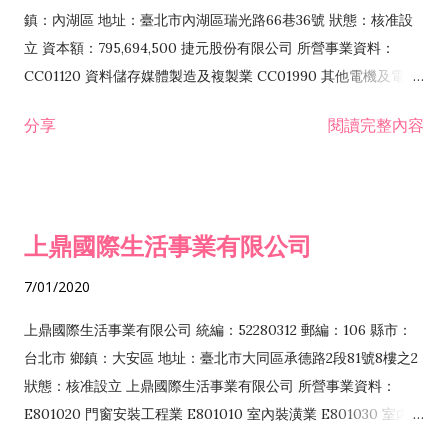
際貿易業 ZZ99999 除許可業務外，得經營法令非禁止或限制之
鎮：內湖區 地址：臺北市內湖區瑞光路66巷36號 狀態：核准設
業務
立 資本額：795,694,500 捷元股份有限公司 所營事業資料：
CC01120 資料儲存媒體製造及複製業 CC01990 其他電機及電子
機械器材製造業 CB01020 事務機器製造業 E601020 電器安裝業
分享
閱讀完整內容
CC01050 資料儲存及處理設備製造業 CC01060 有線通信機械器
材製造業 E605010 電腦設備安裝業 CC01070 無線通信機械器材
製造業 F113020 電器批發業 E701010 電信工程業 CC01080 電
子零組件製造業 CC01110 電腦及其週邊設備製造業 F113050 電
上鼎國際生活事業有限公司
腦及事務性機器設備批發業 F113070 電信器材批發業 F118010
資訊軟體批發業 F119010 電子材料批發業 F213010 電器零售業
7/01/2020
F213030 電腦及事務性機器設備零售業 F213060 電信器材零售
業 F218010 資訊軟體零售業 F219010 電子材料零售業 F399990
上鼎國際生活事業有限公司 統編：52280312 郵編：106 縣市：
其他綜合零售業 F399040 無店面零售業 F401010 國際貿易業
台北市 鄉鎮：大安區 地址：臺北市大同區承德路2段81號8樓之2
F601010 智慧財產權業 G801010 倉儲業 I102010 投資顧問業
狀態：核准設立 上鼎國際生活事業有限公司 所營事業資料：
I103060 管理顧問業 I199990 其他顧問服務業 I105010 藝術品
E801020 門窗安裝工程業 E801010 室內裝潢業 E801030 室內輕
諮詢顧問業 I301010 資訊軟體服務業 I301020 資料處理服務業
鋼架工程業 E801040 玻璃安裝工程業 E801070 廚具、衛浴設備