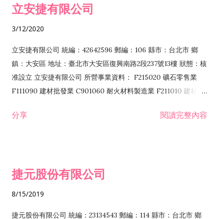
立安捷有限公司
業 F401171 酒類輸入業
3/12/2020
立安捷有限公司 統編：42642596 郵編：106 縣市：台北市 鄉
鎮：大安區 地址：臺北市大安區復興南路2段237號13樓 狀態：核
准設立 立安捷有限公司 所營事業資料： F215020 礦石零售業
F111090 建材批發業 C901060 耐火材料製造業 F211010 建材零
售業 C901070 石材製品製造業 F115020 礦石批發業 C901030
分享
閱讀完整內容
水泥製造業 C901050 水泥及混凝土製品製造業 C901040 預拌混
凝土製造業 E599010 配管工程業 E603110 冷作工程業 E603120
噴砂工程業 E801010 室內裝潢業 E901010 油漆工程業 E903010
防蝕、防銹工程業 EZ99990 其他工程業 F102170 食品什貨批發
捷元股份有限公司
業 F106020 日常用品批發業 F108031 醫療器材批發業 F108040
化粧品批發業 F203010 食品什貨、飲料零售業 F206020 日常用
8/15/2019
品零售業 F208031 醫療器材零售業 F208040 化粧品零售業
F399040 無店面零售業 F399990 其他綜合零售業 F401010 國
捷元股份有限公司 統編：23134543 郵編：114 縣市：台北市 鄉