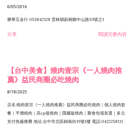
6/05/2016
勝華五金行 055842328 雲林縣莿桐鄉中山路59號之1
分享
閱讀完整內容
【台中美食】燒肉壹宗《一人燒肉推
薦》益民商圈必吃燒肉
8/18/2025
店名:燒肉壹宗《一人燒肉推薦》益民商圈必吃燒肉｜個人燒肉套
餐｜平價燒肉｜高cp值燒肉｜隱藏版燒肉｜聚會包場首選｜多元
支付免服務費 地址:台中市北區錦南街19號1樓 電話:0422258111