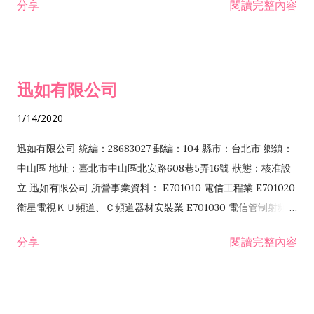
分享
閱讀完整內容
迅如有限公司
1/14/2020
迅如有限公司 統編：28683027 郵編：104 縣市：台北市 鄉鎮：
中山區 地址：臺北市中山區北安路608巷5弄16號 狀態：核准設
立 迅如有限公司 所營事業資料： E701010 電信工程業 E701020
衛星電視ＫＵ頻道、Ｃ頻道器材安裝業 E701030 電信管制射頻器
材裝設工程業 E801010 室內裝潢業 EZ05010 儀器、儀表安裝工
分享
閱讀完整內容
程業 I102010 投資顧問業 I301010 資訊軟體服務業 I301030 電
子資訊供應服務業 F113070 電信器材批發業 F118010 資訊軟體
批發業 F401010 國際貿易業 ZZ99999 除許可業務外，得經營法
令非禁止或限制之業務 F102030 菸酒批發業 F203020 菸酒零售