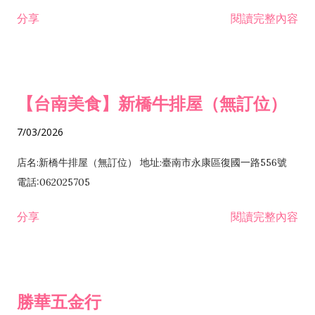
租售業 H701040 特定專業區開發業 H701060 新市鎮、新社區開
分享
閱讀完整內容
發業 H703090 不動產買賣業 H703100 不動產租賃業 I503010
景觀、室內設計業 ZZ99999 除許可業務外，得經營法令非禁止
或限制之業務
【台南美食】新橋牛排屋（無訂位）
7/03/2026
店名:新橋牛排屋（無訂位） 地址:臺南市永康區復國一路556號
電話:062025705
分享
閱讀完整內容
勝華五金行