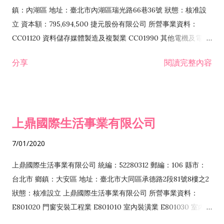
際貿易業 ZZ99999 除許可業務外，得經營法令非禁止或限制之
鎮：內湖區 地址：臺北市內湖區瑞光路66巷36號 狀態：核准設
業務
立 資本額：795,694,500 捷元股份有限公司 所營事業資料：
CC01120 資料儲存媒體製造及複製業 CC01990 其他電機及電子
機械器材製造業 CB01020 事務機器製造業 E601020 電器安裝業
分享
閱讀完整內容
CC01050 資料儲存及處理設備製造業 CC01060 有線通信機械器
材製造業 E605010 電腦設備安裝業 CC01070 無線通信機械器材
製造業 F113020 電器批發業 E701010 電信工程業 CC01080 電
子零組件製造業 CC01110 電腦及其週邊設備製造業 F113050 電
上鼎國際生活事業有限公司
腦及事務性機器設備批發業 F113070 電信器材批發業 F118010
資訊軟體批發業 F119010 電子材料批發業 F213010 電器零售業
7/01/2020
F213030 電腦及事務性機器設備零售業 F213060 電信器材零售
業 F218010 資訊軟體零售業 F219010 電子材料零售業 F399990
上鼎國際生活事業有限公司 統編：52280312 郵編：106 縣市：
其他綜合零售業 F399040 無店面零售業 F401010 國際貿易業
台北市 鄉鎮：大安區 地址：臺北市大同區承德路2段81號8樓之2
F601010 智慧財產權業 G801010 倉儲業 I102010 投資顧問業
狀態：核准設立 上鼎國際生活事業有限公司 所營事業資料：
I103060 管理顧問業 I199990 其他顧問服務業 I105010 藝術品
E801020 門窗安裝工程業 E801010 室內裝潢業 E801030 室內輕
諮詢顧問業 I301010 資訊軟體服務業 I301020 資料處理服務業
鋼架工程業 E801040 玻璃安裝工程業 E801070 廚具、衛浴設備