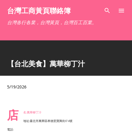
跳到主要內容
台灣工商黃頁聯絡簿
台灣各行各業，台灣黃頁，台灣百工百業。
【台北美食】萬華柳丁汁
5/19/2026
店
名:萬華柳丁汁
地址:臺北市萬華區孝德里寶興街174號
電話: