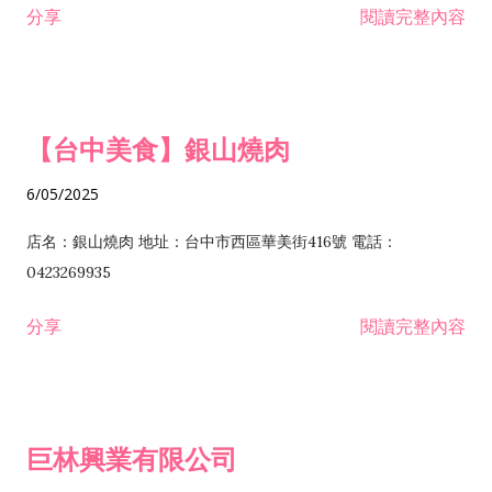
分享
閱讀完整內容
I301030 電子資訊供應服務業 I401010 一般廣告服務業 I501010
安裝工程業 F206020 日常用品零售業 F206040 水器材料零售業
產品設計業 IE01010 電信業務門號代辦業 IZ06010 理貨包裝業
F206060 祭祀用品零售業 F207030 清潔用品零售業 F211010 建
IZ09010 管理系統驗證業 IZ12010 人力派遣業 IZ13010 網路認
材零售業 F213010 電器零售業 F213030 電腦及事務性機器設備
證服務業 IZ15010 市場研究及民意調查業 IZ99990 其他工商服
零售業 F217010 消防安全設備零售業 F218010 資訊軟體零售業
【台中美食】銀山燒肉
務業 J399010 軟體出版業 J601010 藝文服務業 J602010 演藝活
H701010 住宅及大樓開發租售業 H701020 工業廠房開發租售業
動業 J701040 休閒活動場館業 J802010 運動訓練業 JA02010 電
H701050 投資興建公共建設業 H701060 新市鎮、新社區開發業
6/05/2025
器及電子產品修理業 JB01010 會議及展覽服務業 JD01010 工商
H701070 區段徵收及市地重劃代辦業 H701090 都市更新整建維
徵信服務業 JE01010 租賃業 E801010 室內裝潢業 E603010 電
護業 H702010 建築經理業 H703090 不動產買賣業 H703100 不
店名：銀山燒肉 地址：台中市西區華美街416號 電話：
纜安裝工程業 EZ05010 儀器、儀表安裝工程業 F102030 菸酒批
動產租賃業 I103060 管理顧問業 I199990 其他顧問服務業
0423269935
發業 F10...
I301010 資訊軟體服務業 I301020 資料處理服務業 I301030 電子
分享
閱讀完整內容
資訊供應服務業 IF01010 消防安全設備檢修業 JZ99050 仲介服
務業 JZ99990 未分類其他服務業 F201070 花卉零售業 F203010
食品什貨、飲料零售業 F204110 布疋、衣著、鞋、帽、傘、服飾
品零售業 F207200 化學原料零售業 F209060 文教、樂器、育樂
巨林興業有限公司
用品零售業 F215010 首飾及貴金屬零售業 F399040 無店面零售
業 F399990 其他綜合零售業 I301040 第三方支付服務業