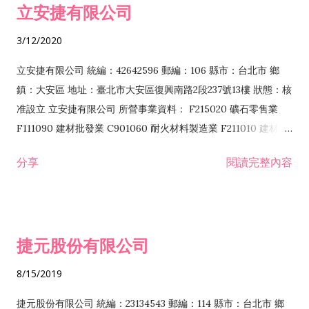
立安捷有限公司
業 F401171 酒類輸入業
3/12/2020
立安捷有限公司 統編：42642596 郵編：106 縣市：台北市 鄉
鎮：大安區 地址：臺北市大安區復興南路2段237號13樓 狀態：核
准設立 立安捷有限公司 所營事業資料： F215020 礦石零售業
F111090 建材批發業 C901060 耐火材料製造業 F211010 建材零
售業 C901070 石材製品製造業 F115020 礦石批發業 C901030
分享
閱讀完整內容
水泥製造業 C901050 水泥及混凝土製品製造業 C901040 預拌混
凝土製造業 E599010 配管工程業 E603110 冷作工程業 E603120
噴砂工程業 E801010 室內裝潢業 E901010 油漆工程業 E903010
防蝕、防銹工程業 EZ99990 其他工程業 F102170 食品什貨批發
捷元股份有限公司
業 F106020 日常用品批發業 F108031 醫療器材批發業 F108040
化粧品批發業 F203010 食品什貨、飲料零售業 F206020 日常用
8/15/2019
品零售業 F208031 醫療器材零售業 F208040 化粧品零售業
F399040 無店面零售業 F399990 其他綜合零售業 F401010 國
捷元股份有限公司 統編：23134543 郵編：114 縣市：台北市 鄉