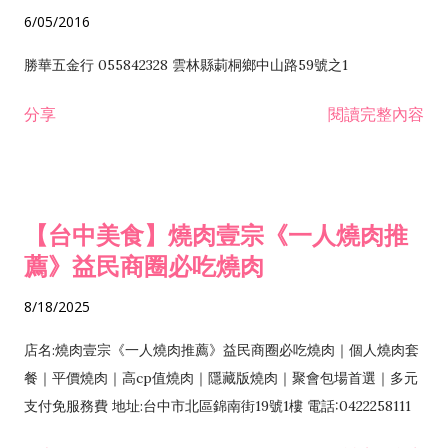
6/05/2016
勝華五金行 055842328 雲林縣莿桐鄉中山路59號之1
分享
閱讀完整內容
【台中美食】燒肉壹宗《一人燒肉推
薦》益民商圈必吃燒肉
8/18/2025
店名:燒肉壹宗《一人燒肉推薦》益民商圈必吃燒肉｜個人燒肉套
餐｜平價燒肉｜高cp值燒肉｜隱藏版燒肉｜聚會包場首選｜多元
支付免服務費 地址:台中市北區錦南街19號1樓 電話:0422258111