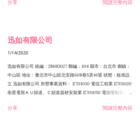
分享
閱讀完整內容
迅如有限公司
1/14/2020
迅如有限公司 統編：28683027 郵編：104 縣市：台北市 鄉鎮：
中山區 地址：臺北市中山區北安路608巷5弄16號 狀態：核准設
立 迅如有限公司 所營事業資料： E701010 電信工程業 E701020
衛星電視ＫＵ頻道、Ｃ頻道器材安裝業 E701030 電信管制射頻器
材裝設工程業 E801010 室內裝潢業 EZ05010 儀器、儀表安裝工
分享
閱讀完整內容
程業 I102010 投資顧問業 I301010 資訊軟體服務業 I301030 電
子資訊供應服務業 F113070 電信器材批發業 F118010 資訊軟體
批發業 F401010 國際貿易業 ZZ99999 除許可業務外，得經營法
令非禁止或限制之業務 F102030 菸酒批發業 F203020 菸酒零售