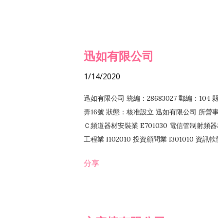
迅如有限公司
1/14/2020
迅如有限公司 統編：28683027 郵編：10
弄16號 狀態：核准設立 迅如有限公司 所營事業
Ｃ頻道器材安裝業 E701030 電信管制射頻器材
工程業 I102010 投資顧問業 I301010 資
業 F118010 資訊軟體批發業 F401010
分享
務 F102030 菸酒批發業 F203020 菸酒零售