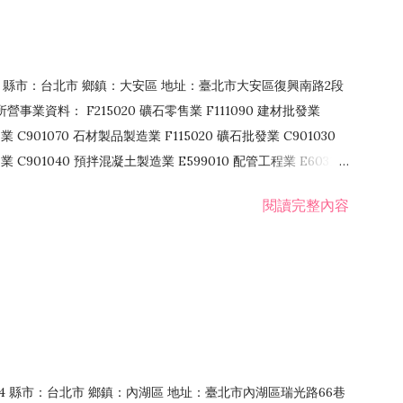
106 縣市：台北市 鄉鎮：大安區 地址：臺北市大安區復興南路2段
營事業資料： F215020 礦石零售業 F111090 建材批發業
業 C901070 石材製品製造業 F115020 礦石批發業 C901030
C901040 預拌混凝土製造業 E599010 配管工程業 E603110
 室內裝潢業 E901010 油漆工程業 E903010 防蝕、防銹工程業
閱讀完整內容
發業 F106020 日常用品批發業 F108031 醫療器材批發業
貨、飲料零售業 F206020 日常用品零售業 F208031 醫療器材零售
面零售業 F399990 其他綜合零售業 F401010 國際貿易業
止或限制之業務
：114 縣市：台北市 鄉鎮：內湖區 地址：臺北市內湖區瑞光路66巷