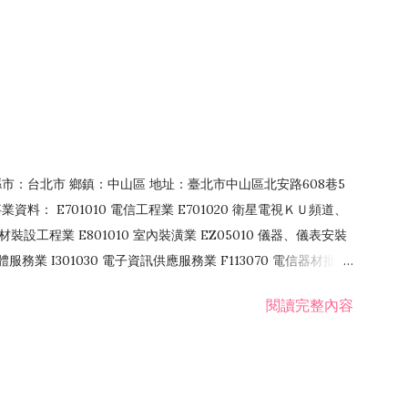
4 縣市：台北市 鄉鎮：中山區 地址：臺北市中山區北安路608巷5
資料： E701010 電信工程業 E701020 衛星電視ＫＵ頻道、
裝設工程業 E801010 室內裝潢業 EZ05010 儀器、儀表安裝
訊軟體服務業 I301030 電子資訊供應服務業 F113070 電信器材批發
 國際貿易業 ZZ99999 除許可業務外，得經營法令非禁止或限制之業
閱讀完整內容
業 F401171 酒類輸入業