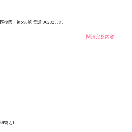
國一路556號 電話:062025705
閱讀完整內容
59號之1