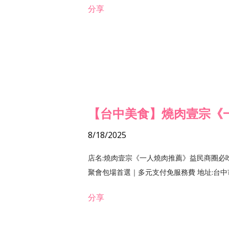
分享
【台中美食】燒肉壹宗《
8/18/2025
店名:燒肉壹宗《一人燒肉推薦》益民商圈必
聚會包場首選｜多元支付免服務費 地址:台中市北區
分享