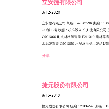
立安捷有限公司
3/12/2020
立安捷有限公司 統編：42642596 郵編：
237號13樓 狀態：核准設立 立安捷有限公司 所
C901060 耐火材料製造業 F211010 建材零售
水泥製造業 C901050 水泥及混凝土製品製造業 
冷作工程業 E603120 噴砂工程業 E801010
分享
EZ99990 其他工程業 F102170 食品什貨批
F108040 化粧品批發業 F203010 食品什
業 F208040 化粧品零售業 F399040 無店
ZZ99999 除許可業務外，得經營法令非禁
捷元股份有限公司
8/15/2019
捷元股份有限公司 統編：23134543 郵編