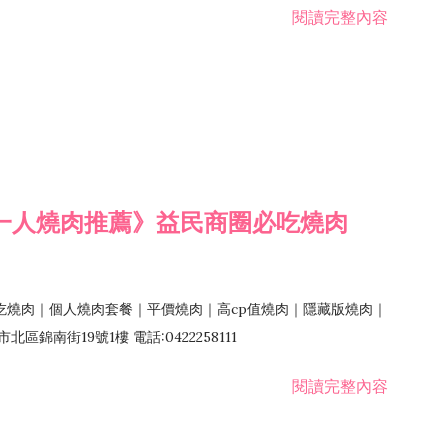
閱讀完整內容
一人燒肉推薦》益民商圈必吃燒肉
吃燒肉｜個人燒肉套餐｜平價燒肉｜高cp值燒肉｜隱藏版燒肉｜
錦南街19號1樓 電話:0422258111
閱讀完整內容