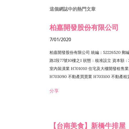
這個網誌中的熱門文章
柏嘉開發股份有限公司
7/01/2020
柏嘉開發股份有限公司 統編：52226520 
路2段77號10樓之1 狀態：核准設立 資本額：2
室內裝潢業 H701010 住宅及大樓開發租售業 
H703090 不動產買賣業 H703100 不動產
營法令非禁止或限制之業務
分享
【台南美食】新橋牛排屋