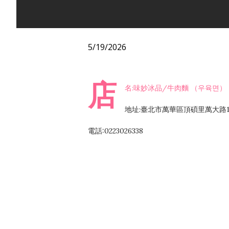
5/19/2026
店
名:味妙冰品/牛肉麵 （우육면）
地址:臺北市萬華區頂碩里萬大路1
電話:0223026338