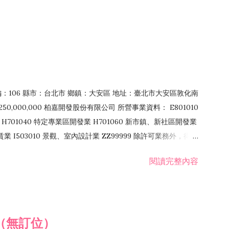
郵編：106 縣市：台北市 鄉鎮：大安區 地址：臺北市大安區敦化南
50,000,000 柏嘉開發股份有限公司 所營事業資料： E801010
H701040 特定專業區開發業 H701060 新市鎮、新社區開發業
租賃業 I503010 景觀、室內設計業 ZZ99999 除許可業務外，得經
閱讀完整內容
（無訂位）