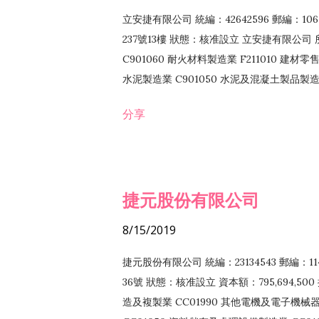
立安捷有限公司 統編：42642596 郵編：
237號13樓 狀態：核准設立 立安捷有限公司 所
C901060 耐火材料製造業 F211010 建材零售
水泥製造業 C901050 水泥及混凝土製品製造業 
冷作工程業 E603120 噴砂工程業 E801010
分享
EZ99990 其他工程業 F102170 食品什貨批
F108040 化粧品批發業 F203010 食品什
業 F208040 化粧品零售業 F399040 無店
ZZ99999 除許可業務外，得經營法令非禁
捷元股份有限公司
8/15/2019
捷元股份有限公司 統編：23134543 郵編
36號 狀態：核准設立 資本額：795,694,5
造及複製業 CC01990 其他電機及電子機械器材