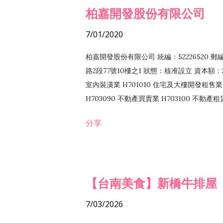
柏嘉開發股份有限公司
7/01/2020
柏嘉開發股份有限公司 統編：52226520 
路2段77號10樓之1 狀態：核准設立 資本額：2
室內裝潢業 H701010 住宅及大樓開發租售業 
H703090 不動產買賣業 H703100 不動產
營法令非禁止或限制之業務
分享
【台南美食】新橋牛排屋
7/03/2026