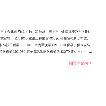
4 縣市：台北市 鄉鎮：中山區 地址：臺北市中山區北安路608巷5
資料： E701010 電信工程業 E701020 衛星電視ＫＵ頻道、
裝設工程業 E801010 室內裝潢業 EZ05010 儀器、儀表安裝
訊軟體服務業 I301030 電子資訊供應服務業 F113070 電信器材批發
 國際貿易業 ZZ99999 除許可業務外，得經營法令非禁止或限制之業
閱讀完整內容
業 F401171 酒類輸入業