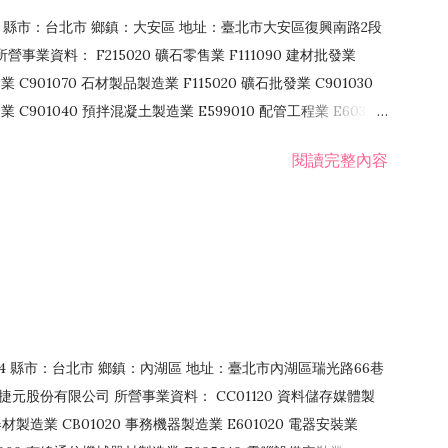
106 縣市：台北市 鄉鎮：大安區 地址：臺北市大安區復興南路2段
營事業資料： F215020 礦石零售業 F111090 建材批發業
業 C901070 石材製品製造業 F115020 礦石批發業 C901030
C901040 預拌混凝土製造業 E599010 配管工程業 E603110
 室內裝潢業 E901010 油漆工程業 E903010 防蝕、防銹工程業
閱讀完整內容
發業 F106020 日常用品批發業 F108031 醫療器材批發業
貨、飲料零售業 F206020 日常用品零售業 F208031 醫療器材零售
面零售業 F399990 其他綜合零售業 F401010 國際貿易業
止或限制之業務
：114 縣市：台北市 鄉鎮：內湖區 地址：臺北市內湖區瑞光路66巷
00 捷元股份有限公司 所營事業資料： CC01120 資料儲存媒體製
製造業 CB01020 事務機器製造業 E601020 電器安裝業