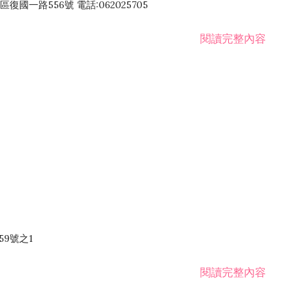
國一路556號 電話:062025705
閱讀完整內容
59號之1
閱讀完整內容