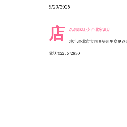
5/20/2026
店
名:部隊紅茶 台北寧夏店
地址:臺北市大同區雙連里寧夏路6
電話:0225572650