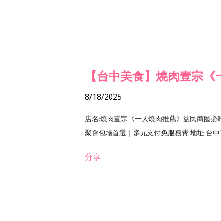
【台中美食】燒肉壹宗《
8/18/2025
店名:燒肉壹宗《一人燒肉推薦》益民商圈必
聚會包場首選｜多元支付免服務費 地址:台中市北區
分享