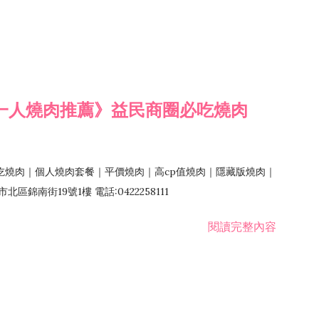
一人燒肉推薦》益民商圈必吃燒肉
吃燒肉｜個人燒肉套餐｜平價燒肉｜高cp值燒肉｜隱藏版燒肉｜
錦南街19號1樓 電話:0422258111
閱讀完整內容