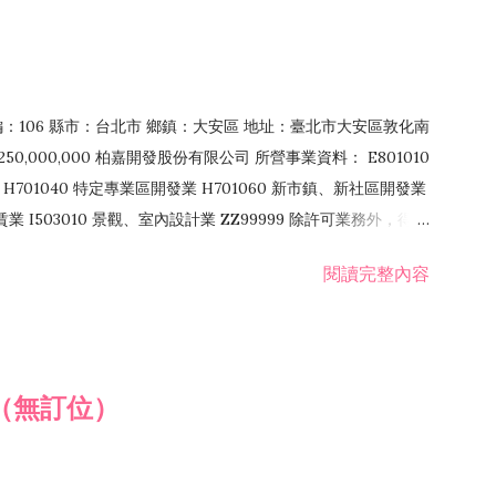
郵編：106 縣市：台北市 鄉鎮：大安區 地址：臺北市大安區敦化南
50,000,000 柏嘉開發股份有限公司 所營事業資料： E801010
H701040 特定專業區開發業 H701060 新市鎮、新社區開發業
租賃業 I503010 景觀、室內設計業 ZZ99999 除許可業務外，得經
閱讀完整內容
（無訂位）