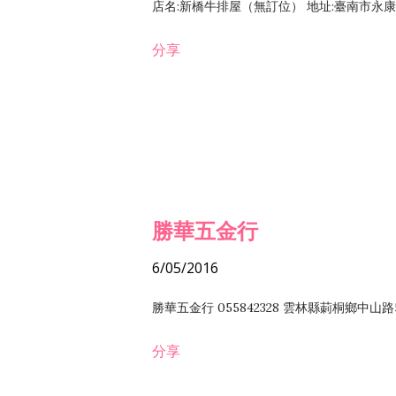
店名:新橋牛排屋（無訂位） 地址:臺南市永康區復
分享
勝華五金行
6/05/2016
勝華五金行 055842328 雲林縣莿桐鄉中山路
分享