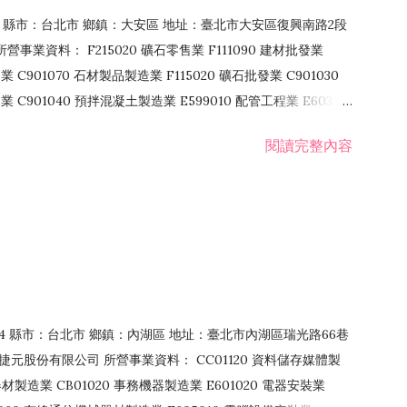
106 縣市：台北市 鄉鎮：大安區 地址：臺北市大安區復興南路2段
營事業資料： F215020 礦石零售業 F111090 建材批發業
業 C901070 石材製品製造業 F115020 礦石批發業 C901030
C901040 預拌混凝土製造業 E599010 配管工程業 E603110
 室內裝潢業 E901010 油漆工程業 E903010 防蝕、防銹工程業
閱讀完整內容
發業 F106020 日常用品批發業 F108031 醫療器材批發業
貨、飲料零售業 F206020 日常用品零售業 F208031 醫療器材零售
面零售業 F399990 其他綜合零售業 F401010 國際貿易業
止或限制之業務
：114 縣市：台北市 鄉鎮：內湖區 地址：臺北市內湖區瑞光路66巷
00 捷元股份有限公司 所營事業資料： CC01120 資料儲存媒體製
製造業 CB01020 事務機器製造業 E601020 電器安裝業