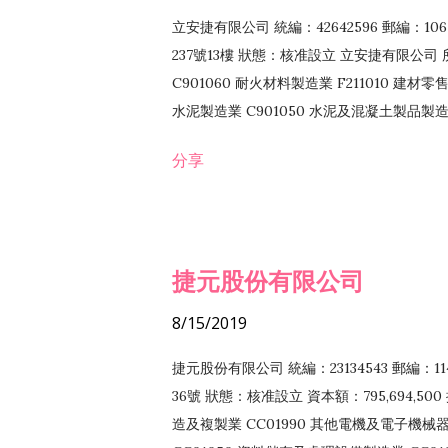
立安捷有限公司 統編：42642596 郵編：
237號13樓 狀態：核准設立 立安捷有限公司 所
C901060 耐火材料製造業 F211010 建材零售
水泥製造業 C901050 水泥及混凝土製品製造業 
冷作工程業 E603120 噴砂工程業 E801010
分享
EZ99990 其他工程業 F102170 食品什貨批
F108040 化粧品批發業 F203010 食品什
業 F208040 化粧品零售業 F399040 無店
ZZ99999 除許可業務外，得經營法令非禁
捷元股份有限公司
8/15/2019
捷元股份有限公司 統編：23134543 郵編
36號 狀態：核准設立 資本額：795,694,5
造及複製業 CC01990 其他電機及電子機械器材