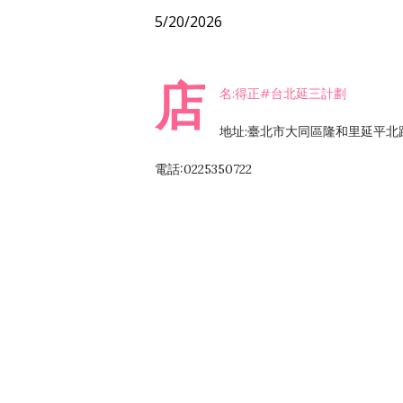
5/20/2026
店
名:得正#台北延三計劃
地址:臺北市大同區隆和里延平北
電話:0225350722