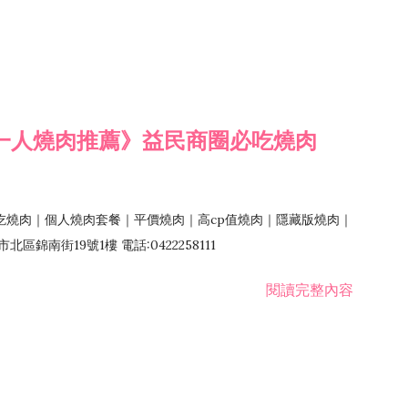
一人燒肉推薦》益民商圈必吃燒肉
吃燒肉｜個人燒肉套餐｜平價燒肉｜高cp值燒肉｜隱藏版燒肉｜
錦南街19號1樓 電話:0422258111
閱讀完整內容