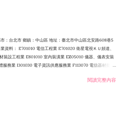
4 縣市：台北市 鄉鎮：中山區 地址：臺北市中山區北安路608巷5
資料： E701010 電信工程業 E701020 衛星電視ＫＵ頻道、
裝設工程業 E801010 室內裝潢業 EZ05010 儀器、儀表安裝
訊軟體服務業 I301030 電子資訊供應服務業 F113070 電信器材批發
 國際貿易業 ZZ99999 除許可業務外，得經營法令非禁止或限制之業
閱讀完整內容
業 F401171 酒類輸入業