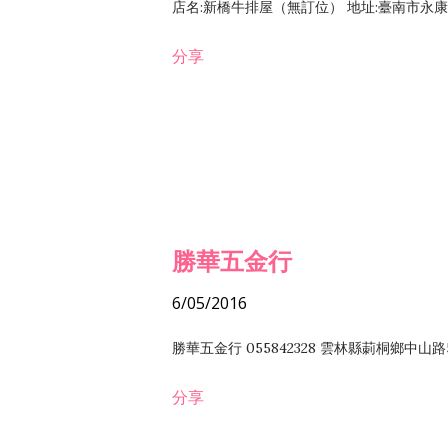
店名:新橋牛排屋（無訂位） 地址:臺南市永康區復
分享
勝華五金行
6/05/2016
勝華五金行 055842328 雲林縣莿桐鄉中山路
分享