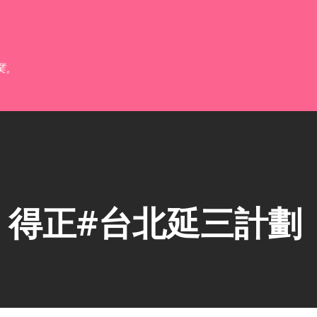
跳到主要內容
業。
】得正#台北延三計劃