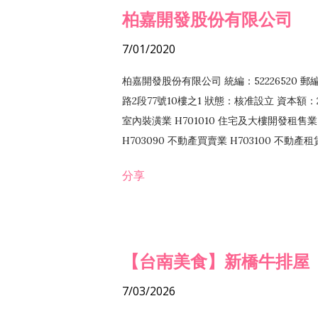
柏嘉開發股份有限公司
7/01/2020
柏嘉開發股份有限公司 統編：52226520 
路2段77號10樓之1 狀態：核准設立 資本額：2
室內裝潢業 H701010 住宅及大樓開發租售業 
H703090 不動產買賣業 H703100 不動產
營法令非禁止或限制之業務
分享
【台南美食】新橋牛排屋
7/03/2026