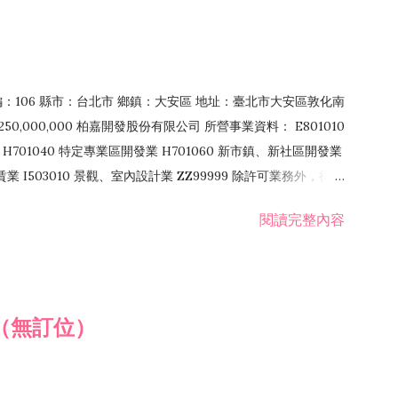
郵編：106 縣市：台北市 鄉鎮：大安區 地址：臺北市大安區敦化南
50,000,000 柏嘉開發股份有限公司 所營事業資料： E801010
H701040 特定專業區開發業 H701060 新市鎮、新社區開發業
租賃業 I503010 景觀、室內設計業 ZZ99999 除許可業務外，得經
閱讀完整內容
（無訂位）