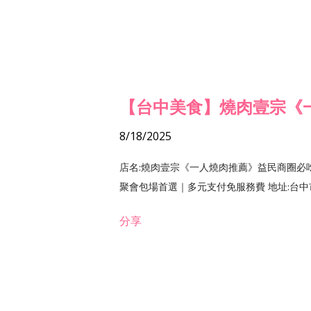
【台中美食】燒肉壹宗《
8/18/2025
店名:燒肉壹宗《一人燒肉推薦》益民商圈必
聚會包場首選｜多元支付免服務費 地址:台中市北區
分享