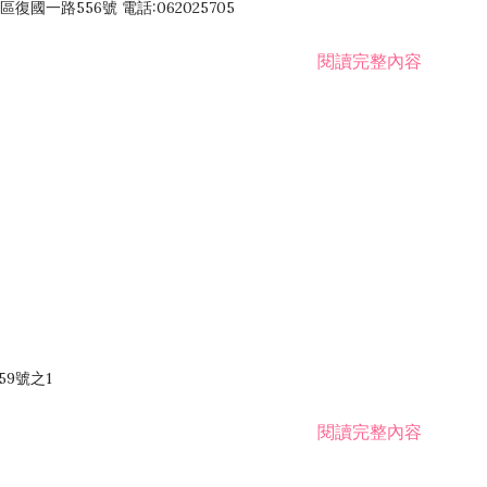
國一路556號 電話:062025705
閱讀完整內容
59號之1
閱讀完整內容