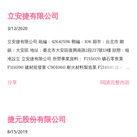
令非禁止或限制之業務 F102030 菸酒批發業 F203020 菸酒零售
立安捷有限公司
業 F401171 酒類輸入業
3/12/2020
立安捷有限公司 統編：42642596 郵編：106 縣市：台北市 鄉
鎮：大安區 地址：臺北市大安區復興南路2段237號13樓 狀態：核
准設立 立安捷有限公司 所營事業資料： F215020 礦石零售業
F111090 建材批發業 C901060 耐火材料製造業 F211010 建材零
售業 C901070 石材製品製造業 F115020 礦石批發業 C901030
分享
閱讀完整內容
水泥製造業 C901050 水泥及混凝土製品製造業 C901040 預拌混
凝土製造業 E599010 配管工程業 E603110 冷作工程業 E603120
噴砂工程業 E801010 室內裝潢業 E901010 油漆工程業 E903010
防蝕、防銹工程業 EZ99990 其他工程業 F102170 食品什貨批發
捷元股份有限公司
業 F106020 日常用品批發業 F108031 醫療器材批發業 F108040
化粧品批發業 F203010 食品什貨、飲料零售業 F206020 日常用
8/15/2019
品零售業 F208031 醫療器材零售業 F208040 化粧品零售業