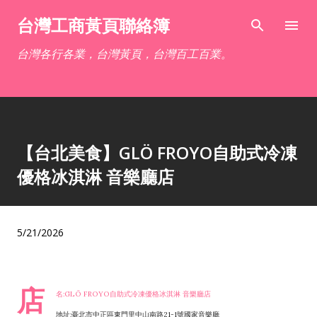
跳到主要內容
台灣工商黃頁聯絡簿
台灣各行各業，台灣黃頁，台灣百工百業。
【台北美食】GLÖ FROYO自助式冷凍
優格冰淇淋 音樂廳店
5/21/2026
店
名:GLÖ FROYO自助式冷凍優格冰淇淋 音樂廳店
地址:臺北市中正區東門里中山南路21-1號國家音樂廳