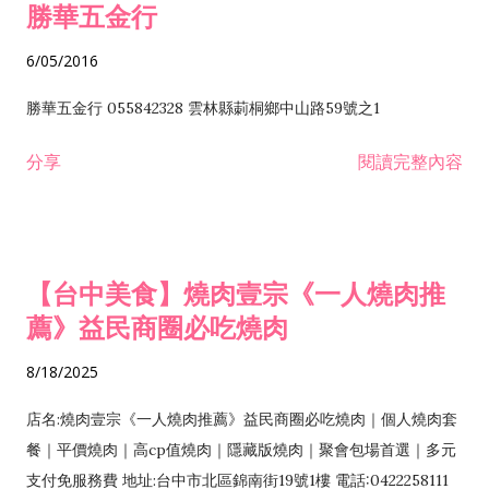
勝華五金行
6/05/2016
勝華五金行 055842328 雲林縣莿桐鄉中山路59號之1
分享
閱讀完整內容
【台中美食】燒肉壹宗《一人燒肉推
薦》益民商圈必吃燒肉
8/18/2025
店名:燒肉壹宗《一人燒肉推薦》益民商圈必吃燒肉｜個人燒肉套
餐｜平價燒肉｜高cp值燒肉｜隱藏版燒肉｜聚會包場首選｜多元
支付免服務費 地址:台中市北區錦南街19號1樓 電話:0422258111