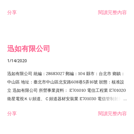
分享
閱讀完整內容
迅如有限公司
1/14/2020
迅如有限公司 統編：28683027 郵編：104 縣市：台北市 鄉鎮：
中山區 地址：臺北市中山區北安路608巷5弄16號 狀態：核准設
立 迅如有限公司 所營事業資料： E701010 電信工程業 E701020
衛星電視ＫＵ頻道、Ｃ頻道器材安裝業 E701030 電信管制射頻器
材裝設工程業 E801010 室內裝潢業 EZ05010 儀器、儀表安裝工
分享
閱讀完整內容
程業 I102010 投資顧問業 I301010 資訊軟體服務業 I301030 電
子資訊供應服務業 F113070 電信器材批發業 F118010 資訊軟體
批發業 F401010 國際貿易業 ZZ99999 除許可業務外，得經營法