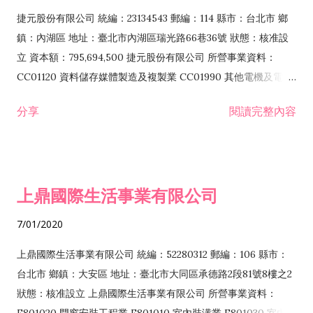
F399040 無店面零售業 F399990 其他綜合零售業 F401010 國
捷元股份有限公司 統編：23134543 郵編：114 縣市：台北市 鄉
際貿易業 ZZ99999 除許可業務外，得經營法令非禁止或限制之
鎮：內湖區 地址：臺北市內湖區瑞光路66巷36號 狀態：核准設
業務
立 資本額：795,694,500 捷元股份有限公司 所營事業資料：
CC01120 資料儲存媒體製造及複製業 CC01990 其他電機及電子
機械器材製造業 CB01020 事務機器製造業 E601020 電器安裝業
分享
閱讀完整內容
CC01050 資料儲存及處理設備製造業 CC01060 有線通信機械器
材製造業 E605010 電腦設備安裝業 CC01070 無線通信機械器材
製造業 F113020 電器批發業 E701010 電信工程業 CC01080 電
子零組件製造業 CC01110 電腦及其週邊設備製造業 F113050 電
上鼎國際生活事業有限公司
腦及事務性機器設備批發業 F113070 電信器材批發業 F118010
資訊軟體批發業 F119010 電子材料批發業 F213010 電器零售業
7/01/2020
F213030 電腦及事務性機器設備零售業 F213060 電信器材零售
業 F218010 資訊軟體零售業 F219010 電子材料零售業 F399990
上鼎國際生活事業有限公司 統編：52280312 郵編：106 縣市：
其他綜合零售業 F399040 無店面零售業 F401010 國際貿易業
台北市 鄉鎮：大安區 地址：臺北市大同區承德路2段81號8樓之2
F601010 智慧財產權業 G801010 倉儲業 I102010 投資顧問業
狀態：核准設立 上鼎國際生活事業有限公司 所營事業資料：
I103060 管理顧問業 I199990 其他顧問服務業 I105010 藝術品