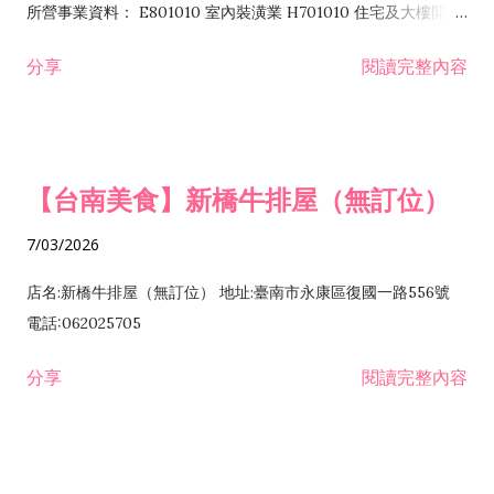
所營事業資料： E801010 室內裝潢業 H701010 住宅及大樓開發
租售業 H701040 特定專業區開發業 H701060 新市鎮、新社區開
分享
閱讀完整內容
發業 H703090 不動產買賣業 H703100 不動產租賃業 I503010
景觀、室內設計業 ZZ99999 除許可業務外，得經營法令非禁止
或限制之業務
【台南美食】新橋牛排屋（無訂位）
7/03/2026
店名:新橋牛排屋（無訂位） 地址:臺南市永康區復國一路556號
電話:062025705
分享
閱讀完整內容