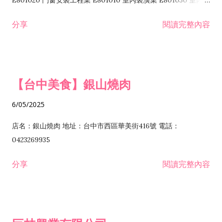
E801020 門窗安裝工程業 E801010 室內裝潢業 E801030 室內輕
諮詢顧問業 I301010 資訊軟體服務業 I301020 資料處理服務業
鋼架工程業 E801040 玻璃安裝工程業 E801070 廚具、衛浴設備
分享
閱讀完整內容
I301030 電子資訊供應服務業 I401010 一般廣告服務業 I501010
安裝工程業 F206020 日常用品零售業 F206040 水器材料零售業
產品設計業 IE01010 電信業務門號代辦業 IZ06010 理貨包裝業
F206060 祭祀用品零售業 F207030 清潔用品零售業 F211010 建
IZ09010 管理系統驗證業 IZ12010 人力派遣業 IZ13010 網路認
材零售業 F213010 電器零售業 F213030 電腦及事務性機器設備
證服務業 IZ15010 市場研究及民意調查業 IZ99990 其他工商服
零售業 F217010 消防安全設備零售業 F218010 資訊軟體零售業
【台中美食】銀山燒肉
務業 J399010 軟體出版業 J601010 藝文服務業 J602010 演藝活
H701010 住宅及大樓開發租售業 H701020 工業廠房開發租售業
動業 J701040 休閒活動場館業 J802010 運動訓練業 JA02010 電
H701050 投資興建公共建設業 H701060 新市鎮、新社區開發業
6/05/2025
器及電子產品修理業 JB01010 會議及展覽服務業 JD01010 工商
H701070 區段徵收及市地重劃代辦業 H701090 都市更新整建維
徵信服務業 JE01010 租賃業 E801010 室內裝潢業 E603010 電
護業 H702010 建築經理業 H703090 不動產買賣業 H703100 不
店名：銀山燒肉 地址：台中市西區華美街416號 電話：
纜安裝工程業 EZ05010 儀器、儀表安裝工程業 F102030 菸酒批
動產租賃業 I103060 管理顧問業 I199990 其他顧問服務業
0423269935
發業 F10...
I301010 資訊軟體服務業 I301020 資料處理服務業 I301030 電子
分享
閱讀完整內容
資訊供應服務業 IF01010 消防安全設備檢修業 JZ99050 仲介服
務業 JZ99990 未分類其他服務業 F201070 花卉零售業 F203010
食品什貨、飲料零售業 F204110 布疋、衣著、鞋、帽、傘、服飾
品零售業 F207200 化學原料零售業 F209060 文教、樂器、育樂