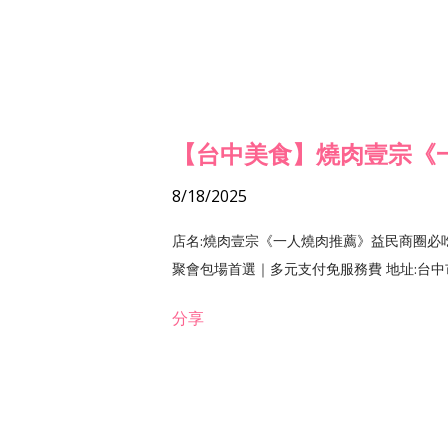
【台中美食】燒肉壹宗《
8/18/2025
店名:燒肉壹宗《一人燒肉推薦》益民商圈必
聚會包場首選｜多元支付免服務費 地址:台中市北區
分享