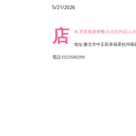
5/21/2026
店
名:萃茶風健康餐(台北杭州店) | 水煮
地址:臺北市中正區幸福里杭州南路
電話:0223581299