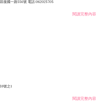
國一路556號 電話:062025705
閱讀完整內容
59號之1
閱讀完整內容