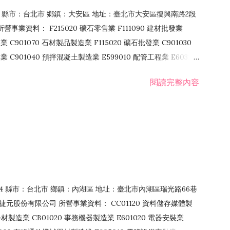
106 縣市：台北市 鄉鎮：大安區 地址：臺北市大安區復興南路2段
營事業資料： F215020 礦石零售業 F111090 建材批發業
業 C901070 石材製品製造業 F115020 礦石批發業 C901030
C901040 預拌混凝土製造業 E599010 配管工程業 E603110
 室內裝潢業 E901010 油漆工程業 E903010 防蝕、防銹工程業
閱讀完整內容
發業 F106020 日常用品批發業 F108031 醫療器材批發業
貨、飲料零售業 F206020 日常用品零售業 F208031 醫療器材零售
面零售業 F399990 其他綜合零售業 F401010 國際貿易業
止或限制之業務
：114 縣市：台北市 鄉鎮：內湖區 地址：臺北市內湖區瑞光路66巷
00 捷元股份有限公司 所營事業資料： CC01120 資料儲存媒體製
製造業 CB01020 事務機器製造業 E601020 電器安裝業