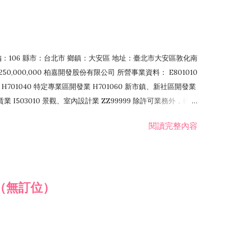
郵編：106 縣市：台北市 鄉鎮：大安區 地址：臺北市大安區敦化南
50,000,000 柏嘉開發股份有限公司 所營事業資料： E801010
H701040 特定專業區開發業 H701060 新市鎮、新社區開發業
租賃業 I503010 景觀、室內設計業 ZZ99999 除許可業務外，得經
閱讀完整內容
（無訂位）