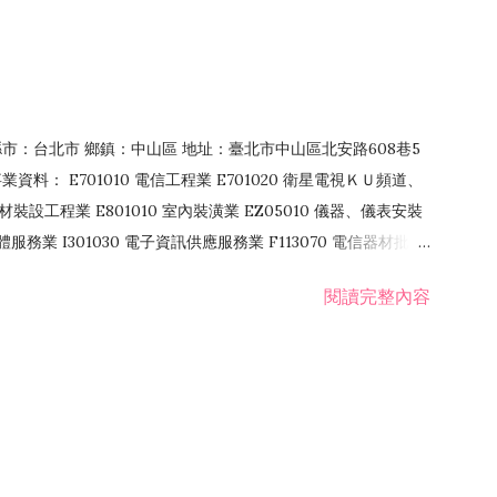
4 縣市：台北市 鄉鎮：中山區 地址：臺北市中山區北安路608巷5
資料： E701010 電信工程業 E701020 衛星電視ＫＵ頻道、
裝設工程業 E801010 室內裝潢業 EZ05010 儀器、儀表安裝
訊軟體服務業 I301030 電子資訊供應服務業 F113070 電信器材批發
 國際貿易業 ZZ99999 除許可業務外，得經營法令非禁止或限制之業
閱讀完整內容
業 F401171 酒類輸入業