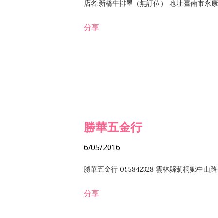
店名:新橋牛排屋（無訂位） 地址:臺南市永康區復
分享
勝華五金行
6/05/2016
勝華五金行 055842328 雲林縣莿桐鄉中山路
分享