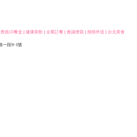
低GI餐盒 | 健康茶飲 | 企業訂餐 | 會議便當 | 熱情外送 | 台北美食
一段9-1號