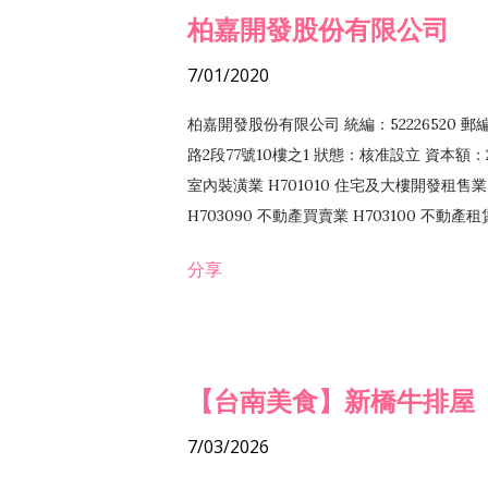
柏嘉開發股份有限公司
7/01/2020
柏嘉開發股份有限公司 統編：52226520 
路2段77號10樓之1 狀態：核准設立 資本額：2
室內裝潢業 H701010 住宅及大樓開發租售業 
H703090 不動產買賣業 H703100 不動產
營法令非禁止或限制之業務
分享
【台南美食】新橋牛排屋
7/03/2026