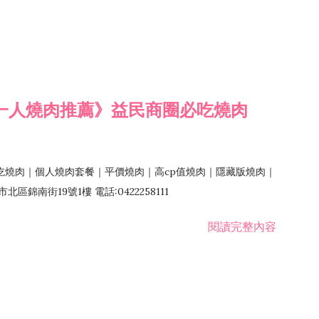
一人燒肉推薦》益民商圈必吃燒肉
吃燒肉｜個人燒肉套餐｜平價燒肉｜高cp值燒肉｜隱藏版燒肉｜
錦南街19號1樓 電話:0422258111
閱讀完整內容