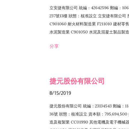
立安捷有限公司 統編：42642596 郵編：
237號13樓 狀態：核准設立 立安捷有限公司 所
C901060 耐火材料製造業 F211010 建材零售
水泥製造業 C901050 水泥及混凝土製品製造業 
冷作工程業 E603120 噴砂工程業 E801010
分享
EZ99990 其他工程業 F102170 食品什貨批
F108040 化粧品批發業 F203010 食品什
業 F208040 化粧品零售業 F399040 無店
ZZ99999 除許可業務外，得經營法令非禁
捷元股份有限公司
8/15/2019
捷元股份有限公司 統編：23134543 郵編
36號 狀態：核准設立 資本額：795,694,5
造及複製業 CC01990 其他電機及電子機械器材