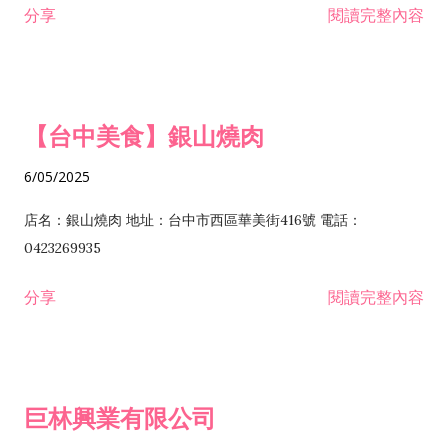
分享
閱讀完整內容
I301030 電子資訊供應服務業 I401010 一般廣告服務業 I501010
安裝工程業 F206020 日常用品零售業 F206040 水器材料零售業
產品設計業 IE01010 電信業務門號代辦業 IZ06010 理貨包裝業
F206060 祭祀用品零售業 F207030 清潔用品零售業 F211010 建
IZ09010 管理系統驗證業 IZ12010 人力派遣業 IZ13010 網路認
材零售業 F213010 電器零售業 F213030 電腦及事務性機器設備
證服務業 IZ15010 市場研究及民意調查業 IZ99990 其他工商服
零售業 F217010 消防安全設備零售業 F218010 資訊軟體零售業
【台中美食】銀山燒肉
務業 J399010 軟體出版業 J601010 藝文服務業 J602010 演藝活
H701010 住宅及大樓開發租售業 H701020 工業廠房開發租售業
動業 J701040 休閒活動場館業 J802010 運動訓練業 JA02010 電
H701050 投資興建公共建設業 H701060 新市鎮、新社區開發業
6/05/2025
器及電子產品修理業 JB01010 會議及展覽服務業 JD01010 工商
H701070 區段徵收及市地重劃代辦業 H701090 都市更新整建維
徵信服務業 JE01010 租賃業 E801010 室內裝潢業 E603010 電
護業 H702010 建築經理業 H703090 不動產買賣業 H703100 不
店名：銀山燒肉 地址：台中市西區華美街416號 電話：
纜安裝工程業 EZ05010 儀器、儀表安裝工程業 F102030 菸酒批
動產租賃業 I103060 管理顧問業 I199990 其他顧問服務業
0423269935
發業 F10...
I301010 資訊軟體服務業 I301020 資料處理服務業 I301030 電子
分享
閱讀完整內容
資訊供應服務業 IF01010 消防安全設備檢修業 JZ99050 仲介服
務業 JZ99990 未分類其他服務業 F201070 花卉零售業 F203010
食品什貨、飲料零售業 F204110 布疋、衣著、鞋、帽、傘、服飾
品零售業 F207200 化學原料零售業 F209060 文教、樂器、育樂
巨林興業有限公司
用品零售業 F215010 首飾及貴金屬零售業 F399040 無店面零售
業 F399990 其他綜合零售業 I301040 第三方支付服務業