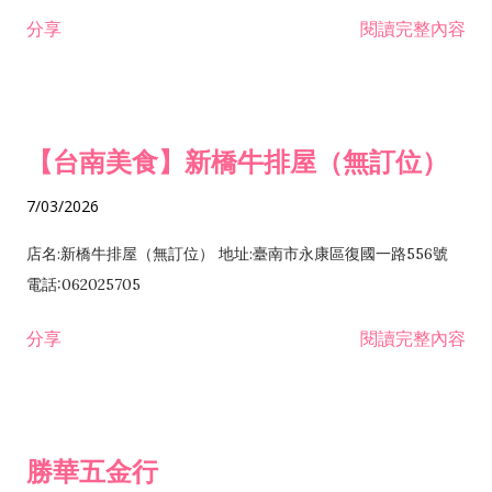
租售業 H701040 特定專業區開發業 H701060 新市鎮、新社區開
分享
閱讀完整內容
發業 H703090 不動產買賣業 H703100 不動產租賃業 I503010
景觀、室內設計業 ZZ99999 除許可業務外，得經營法令非禁止
或限制之業務
【台南美食】新橋牛排屋（無訂位）
7/03/2026
店名:新橋牛排屋（無訂位） 地址:臺南市永康區復國一路556號
電話:062025705
分享
閱讀完整內容
勝華五金行