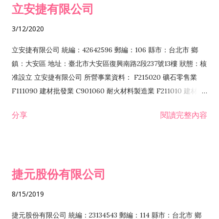
立安捷有限公司
業 F401171 酒類輸入業
3/12/2020
立安捷有限公司 統編：42642596 郵編：106 縣市：台北市 鄉
鎮：大安區 地址：臺北市大安區復興南路2段237號13樓 狀態：核
准設立 立安捷有限公司 所營事業資料： F215020 礦石零售業
F111090 建材批發業 C901060 耐火材料製造業 F211010 建材零
售業 C901070 石材製品製造業 F115020 礦石批發業 C901030
分享
閱讀完整內容
水泥製造業 C901050 水泥及混凝土製品製造業 C901040 預拌混
凝土製造業 E599010 配管工程業 E603110 冷作工程業 E603120
噴砂工程業 E801010 室內裝潢業 E901010 油漆工程業 E903010
防蝕、防銹工程業 EZ99990 其他工程業 F102170 食品什貨批發
捷元股份有限公司
業 F106020 日常用品批發業 F108031 醫療器材批發業 F108040
化粧品批發業 F203010 食品什貨、飲料零售業 F206020 日常用
8/15/2019
品零售業 F208031 醫療器材零售業 F208040 化粧品零售業
F399040 無店面零售業 F399990 其他綜合零售業 F401010 國
捷元股份有限公司 統編：23134543 郵編：114 縣市：台北市 鄉