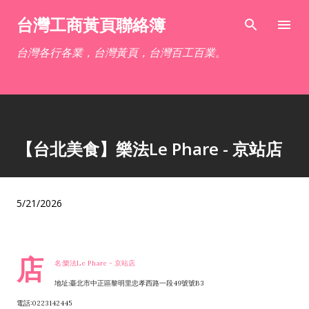
跳到主要內容
台灣工商黃頁聯絡簿
台灣各行各業，台灣黃頁，台灣百工百業。
【台北美食】樂法Le Phare - 京站店
5/21/2026
店
名:樂法Le Phare - 京站店
地址:臺北市中正區黎明里忠孝西路一段49號號B3
電話:0223142445