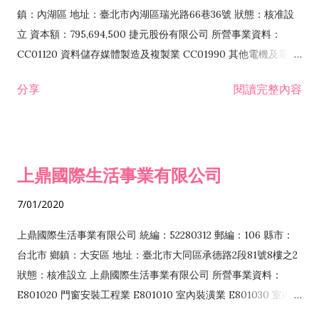
際貿易業 ZZ99999 除許可業務外，得經營法令非禁止或限制之
鎮：內湖區 地址：臺北市內湖區瑞光路66巷36號 狀態：核准設
業務
立 資本額：795,694,500 捷元股份有限公司 所營事業資料：
CC01120 資料儲存媒體製造及複製業 CC01990 其他電機及電子
機械器材製造業 CB01020 事務機器製造業 E601020 電器安裝業
分享
閱讀完整內容
CC01050 資料儲存及處理設備製造業 CC01060 有線通信機械器
材製造業 E605010 電腦設備安裝業 CC01070 無線通信機械器材
製造業 F113020 電器批發業 E701010 電信工程業 CC01080 電
子零組件製造業 CC01110 電腦及其週邊設備製造業 F113050 電
上鼎國際生活事業有限公司
腦及事務性機器設備批發業 F113070 電信器材批發業 F118010
資訊軟體批發業 F119010 電子材料批發業 F213010 電器零售業
7/01/2020
F213030 電腦及事務性機器設備零售業 F213060 電信器材零售
業 F218010 資訊軟體零售業 F219010 電子材料零售業 F399990
上鼎國際生活事業有限公司 統編：52280312 郵編：106 縣市：
其他綜合零售業 F399040 無店面零售業 F401010 國際貿易業
台北市 鄉鎮：大安區 地址：臺北市大同區承德路2段81號8樓之2
F601010 智慧財產權業 G801010 倉儲業 I102010 投資顧問業
狀態：核准設立 上鼎國際生活事業有限公司 所營事業資料：
I103060 管理顧問業 I199990 其他顧問服務業 I105010 藝術品
E801020 門窗安裝工程業 E801010 室內裝潢業 E801030 室內輕
諮詢顧問業 I301010 資訊軟體服務業 I301020 資料處理服務業
鋼架工程業 E801040 玻璃安裝工程業 E801070 廚具、衛浴設備