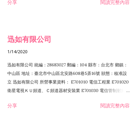
分享
閱讀完整內容
迅如有限公司
1/14/2020
迅如有限公司 統編：28683027 郵編：104 縣市：台北市 鄉鎮：
中山區 地址：臺北市中山區北安路608巷5弄16號 狀態：核准設
立 迅如有限公司 所營事業資料： E701010 電信工程業 E701020
衛星電視ＫＵ頻道、Ｃ頻道器材安裝業 E701030 電信管制射頻器
材裝設工程業 E801010 室內裝潢業 EZ05010 儀器、儀表安裝工
分享
閱讀完整內容
程業 I102010 投資顧問業 I301010 資訊軟體服務業 I301030 電
子資訊供應服務業 F113070 電信器材批發業 F118010 資訊軟體
批發業 F401010 國際貿易業 ZZ99999 除許可業務外，得經營法
令非禁止或限制之業務 F102030 菸酒批發業 F203020 菸酒零售