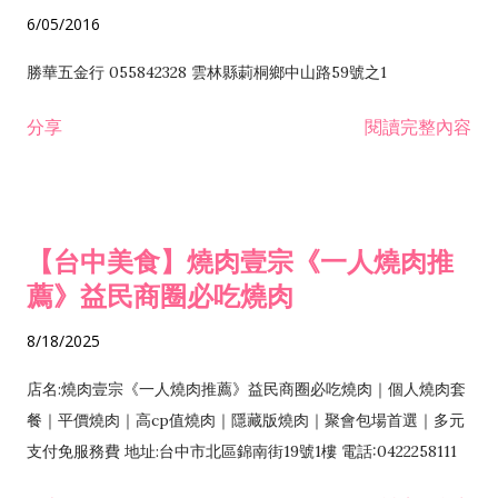
6/05/2016
勝華五金行 055842328 雲林縣莿桐鄉中山路59號之1
分享
閱讀完整內容
【台中美食】燒肉壹宗《一人燒肉推
薦》益民商圈必吃燒肉
8/18/2025
店名:燒肉壹宗《一人燒肉推薦》益民商圈必吃燒肉｜個人燒肉套
餐｜平價燒肉｜高cp值燒肉｜隱藏版燒肉｜聚會包場首選｜多元
支付免服務費 地址:台中市北區錦南街19號1樓 電話:0422258111