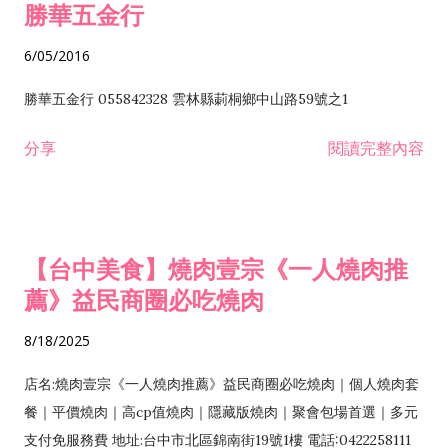
勝華五金行
6/05/2016
勝華五金行 055842328 雲林縣莿桐鄉中山路59號之1
分享
閱讀完整內容
【台中美食】燒肉壹宗《一人燒肉推
薦》益民商圈必吃燒肉
8/18/2025
店名:燒肉壹宗《一人燒肉推薦》益民商圈必吃燒肉｜個人燒肉套
餐｜平價燒肉｜高cp值燒肉｜隱藏版燒肉｜聚會包場首選｜多元
支付免服務費 地址:台中市北區錦南街19號1樓 電話:0422258111