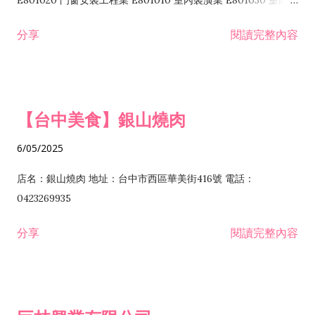
E801020 門窗安裝工程業 E801010 室內裝潢業 E801030 室內輕
諮詢顧問業 I301010 資訊軟體服務業 I301020 資料處理服務業
鋼架工程業 E801040 玻璃安裝工程業 E801070 廚具、衛浴設備
分享
閱讀完整內容
I301030 電子資訊供應服務業 I401010 一般廣告服務業 I501010
安裝工程業 F206020 日常用品零售業 F206040 水器材料零售業
產品設計業 IE01010 電信業務門號代辦業 IZ06010 理貨包裝業
F206060 祭祀用品零售業 F207030 清潔用品零售業 F211010 建
IZ09010 管理系統驗證業 IZ12010 人力派遣業 IZ13010 網路認
材零售業 F213010 電器零售業 F213030 電腦及事務性機器設備
證服務業 IZ15010 市場研究及民意調查業 IZ99990 其他工商服
零售業 F217010 消防安全設備零售業 F218010 資訊軟體零售業
【台中美食】銀山燒肉
務業 J399010 軟體出版業 J601010 藝文服務業 J602010 演藝活
H701010 住宅及大樓開發租售業 H701020 工業廠房開發租售業
動業 J701040 休閒活動場館業 J802010 運動訓練業 JA02010 電
H701050 投資興建公共建設業 H701060 新市鎮、新社區開發業
6/05/2025
器及電子產品修理業 JB01010 會議及展覽服務業 JD01010 工商
H701070 區段徵收及市地重劃代辦業 H701090 都市更新整建維
徵信服務業 JE01010 租賃業 E801010 室內裝潢業 E603010 電
護業 H702010 建築經理業 H703090 不動產買賣業 H703100 不
店名：銀山燒肉 地址：台中市西區華美街416號 電話：
纜安裝工程業 EZ05010 儀器、儀表安裝工程業 F102030 菸酒批
動產租賃業 I103060 管理顧問業 I199990 其他顧問服務業
0423269935
發業 F10...
I301010 資訊軟體服務業 I301020 資料處理服務業 I301030 電子
分享
閱讀完整內容
資訊供應服務業 IF01010 消防安全設備檢修業 JZ99050 仲介服
務業 JZ99990 未分類其他服務業 F201070 花卉零售業 F203010
食品什貨、飲料零售業 F204110 布疋、衣著、鞋、帽、傘、服飾
品零售業 F207200 化學原料零售業 F209060 文教、樂器、育樂