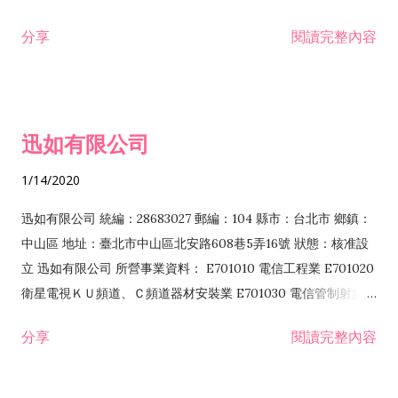
分享
閱讀完整內容
迅如有限公司
1/14/2020
迅如有限公司 統編：28683027 郵編：104 縣市：台北市 鄉鎮：
中山區 地址：臺北市中山區北安路608巷5弄16號 狀態：核准設
立 迅如有限公司 所營事業資料： E701010 電信工程業 E701020
衛星電視ＫＵ頻道、Ｃ頻道器材安裝業 E701030 電信管制射頻器
材裝設工程業 E801010 室內裝潢業 EZ05010 儀器、儀表安裝工
分享
閱讀完整內容
程業 I102010 投資顧問業 I301010 資訊軟體服務業 I301030 電
子資訊供應服務業 F113070 電信器材批發業 F118010 資訊軟體
批發業 F401010 國際貿易業 ZZ99999 除許可業務外，得經營法