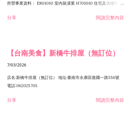
所營事業資料： E801010 室內裝潢業 H701010 住宅及大樓開發
租售業 H701040 特定專業區開發業 H701060 新市鎮、新社區開
分享
閱讀完整內容
發業 H703090 不動產買賣業 H703100 不動產租賃業 I503010
景觀、室內設計業 ZZ99999 除許可業務外，得經營法令非禁止
或限制之業務
【台南美食】新橋牛排屋（無訂位）
7/03/2026
店名:新橋牛排屋（無訂位） 地址:臺南市永康區復國一路556號
電話:062025705
分享
閱讀完整內容