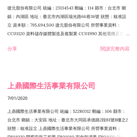
F399040 無店面零售業 F399990 其他綜合零售業 F401010 國
捷元股份有限公司 統編：23134543 郵編：114 縣市：台北市 鄉
際貿易業 ZZ99999 除許可業務外，得經營法令非禁止或限制之
鎮：內湖區 地址：臺北市內湖區瑞光路66巷36號 狀態：核准設
業務
立 資本額：795,694,500 捷元股份有限公司 所營事業資料：
CC01120 資料儲存媒體製造及複製業 CC01990 其他電機及電子
機械器材製造業 CB01020 事務機器製造業 E601020 電器安裝業
分享
閱讀完整內容
CC01050 資料儲存及處理設備製造業 CC01060 有線通信機械器
材製造業 E605010 電腦設備安裝業 CC01070 無線通信機械器材
製造業 F113020 電器批發業 E701010 電信工程業 CC01080 電
子零組件製造業 CC01110 電腦及其週邊設備製造業 F113050 電
上鼎國際生活事業有限公司
腦及事務性機器設備批發業 F113070 電信器材批發業 F118010
資訊軟體批發業 F119010 電子材料批發業 F213010 電器零售業
7/01/2020
F213030 電腦及事務性機器設備零售業 F213060 電信器材零售
業 F218010 資訊軟體零售業 F219010 電子材料零售業 F399990
上鼎國際生活事業有限公司 統編：52280312 郵編：106 縣市：
其他綜合零售業 F399040 無店面零售業 F401010 國際貿易業
台北市 鄉鎮：大安區 地址：臺北市大同區承德路2段81號8樓之2
F601010 智慧財產權業 G801010 倉儲業 I102010 投資顧問業
狀態：核准設立 上鼎國際生活事業有限公司 所營事業資料：
I103060 管理顧問業 I199990 其他顧問服務業 I105010 藝術品