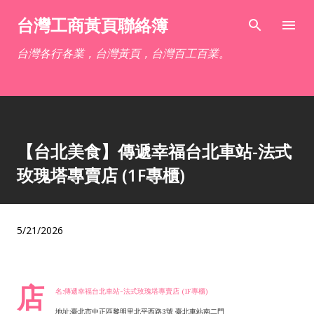
跳到主要內容
台灣工商黃頁聯絡簿
台灣各行各業，台灣黃頁，台灣百工百業。
【台北美食】傳遞幸福台北車站-法式
玫瑰塔專賣店 (1F專櫃)
5/21/2026
店
名:傳遞幸福台北車站-法式玫瑰塔專賣店 (1F專櫃)
地址:臺北市中正區黎明里北平西路3號 臺北車站南二門