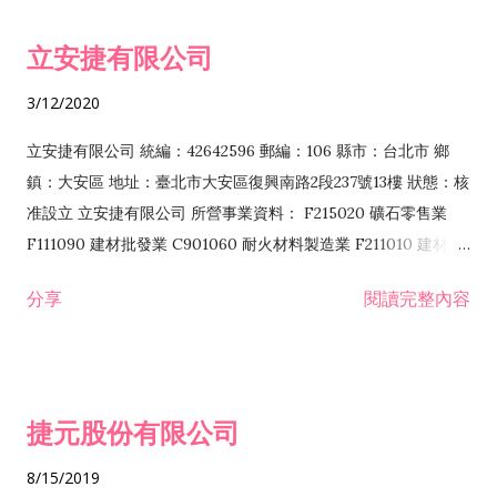
令非禁止或限制之業務 F102030 菸酒批發業 F203020 菸酒零售
立安捷有限公司
業 F401171 酒類輸入業
3/12/2020
立安捷有限公司 統編：42642596 郵編：106 縣市：台北市 鄉
鎮：大安區 地址：臺北市大安區復興南路2段237號13樓 狀態：核
准設立 立安捷有限公司 所營事業資料： F215020 礦石零售業
F111090 建材批發業 C901060 耐火材料製造業 F211010 建材零
售業 C901070 石材製品製造業 F115020 礦石批發業 C901030
分享
閱讀完整內容
水泥製造業 C901050 水泥及混凝土製品製造業 C901040 預拌混
凝土製造業 E599010 配管工程業 E603110 冷作工程業 E603120
噴砂工程業 E801010 室內裝潢業 E901010 油漆工程業 E903010
防蝕、防銹工程業 EZ99990 其他工程業 F102170 食品什貨批發
捷元股份有限公司
業 F106020 日常用品批發業 F108031 醫療器材批發業 F108040
化粧品批發業 F203010 食品什貨、飲料零售業 F206020 日常用
8/15/2019
品零售業 F208031 醫療器材零售業 F208040 化粧品零售業