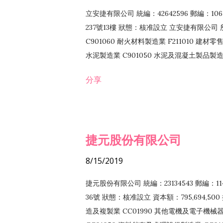
立安捷有限公司 統編：42642596 郵編：
237號13樓 狀態：核准設立 立安捷有限公司 所
C901060 耐火材料製造業 F211010 建材零售
水泥製造業 C901050 水泥及混凝土製品製造業 
冷作工程業 E603120 噴砂工程業 E801010
分享
EZ99990 其他工程業 F102170 食品什貨批
F108040 化粧品批發業 F203010 食品什
業 F208040 化粧品零售業 F399040 無店
ZZ99999 除許可業務外，得經營法令非禁
捷元股份有限公司
8/15/2019
捷元股份有限公司 統編：23134543 郵編
36號 狀態：核准設立 資本額：795,694,5
造及複製業 CC01990 其他電機及電子機械器材