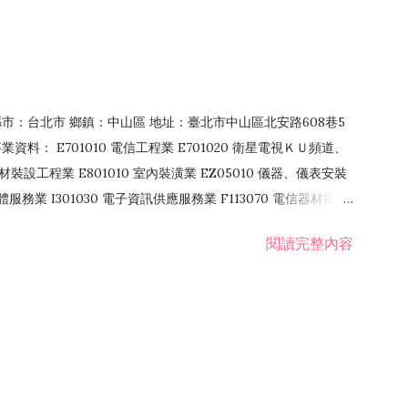
4 縣市：台北市 鄉鎮：中山區 地址：臺北市中山區北安路608巷5
資料： E701010 電信工程業 E701020 衛星電視ＫＵ頻道、
裝設工程業 E801010 室內裝潢業 EZ05010 儀器、儀表安裝
訊軟體服務業 I301030 電子資訊供應服務業 F113070 電信器材批發
 國際貿易業 ZZ99999 除許可業務外，得經營法令非禁止或限制之業
閱讀完整內容
業 F401171 酒類輸入業