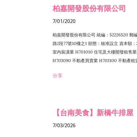
柏嘉開發股份有限公司
7/01/2020
柏嘉開發股份有限公司 統編：52226520 
路2段77號10樓之1 狀態：核准設立 資本額：2
室內裝潢業 H701010 住宅及大樓開發租售業 
H703090 不動產買賣業 H703100 不動產
營法令非禁止或限制之業務
分享
【台南美食】新橋牛排屋
7/03/2026