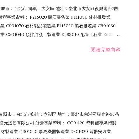
106 縣市：台北市 鄉鎮：大安區 地址：臺北市大安區復興南路2段
營事業資料： F215020 礦石零售業 F111090 建材批發業
業 C901070 石材製品製造業 F115020 礦石批發業 C901030
C901040 預拌混凝土製造業 E599010 配管工程業 E603110
 室內裝潢業 E901010 油漆工程業 E903010 防蝕、防銹工程業
閱讀完整內容
發業 F106020 日常用品批發業 F108031 醫療器材批發業
貨、飲料零售業 F206020 日常用品零售業 F208031 醫療器材零售
面零售業 F399990 其他綜合零售業 F401010 國際貿易業
止或限制之業務
：114 縣市：台北市 鄉鎮：內湖區 地址：臺北市內湖區瑞光路66巷
00 捷元股份有限公司 所營事業資料： CC01120 資料儲存媒體製
製造業 CB01020 事務機器製造業 E601020 電器安裝業