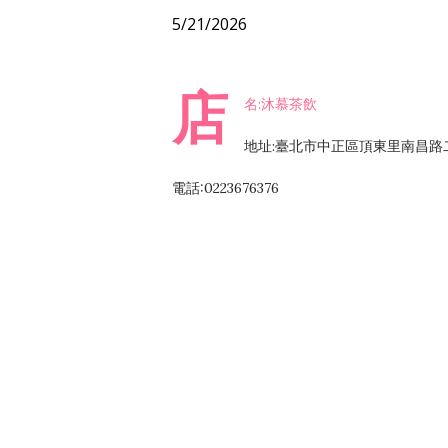
5/21/2026
店
名:沐慕茶飲
地址:臺北市中正區頂東里南昌路二
電話:0223676376