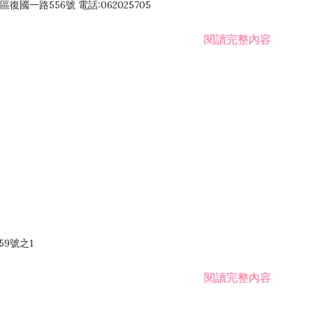
國一路556號 電話:062025705
閱讀完整內容
59號之1
閱讀完整內容