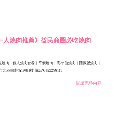
一人燒肉推薦》益民商圈必吃燒肉
吃燒肉｜個人燒肉套餐｜平價燒肉｜高cp值燒肉｜隱藏版燒肉｜
錦南街19號1樓 電話:0422258111
閱讀完整內容