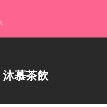
跳到主要內容
業。
】沐慕茶飲