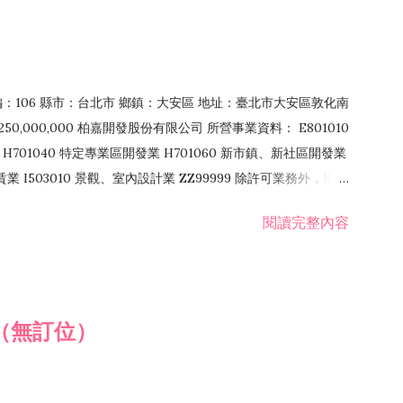
郵編：106 縣市：台北市 鄉鎮：大安區 地址：臺北市大安區敦化南
50,000,000 柏嘉開發股份有限公司 所營事業資料： E801010
H701040 特定專業區開發業 H701060 新市鎮、新社區開發業
租賃業 I503010 景觀、室內設計業 ZZ99999 除許可業務外，得經
閱讀完整內容
（無訂位）