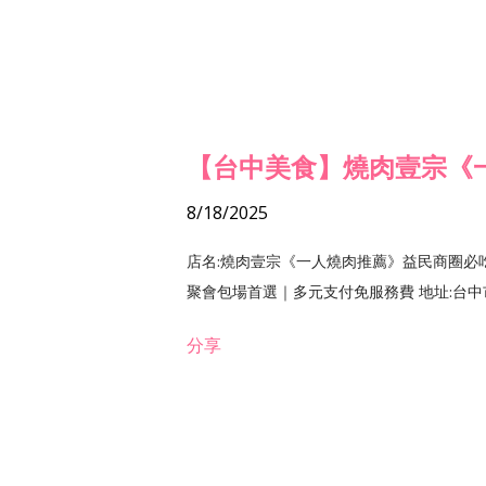
【台中美食】燒肉壹宗《
8/18/2025
店名:燒肉壹宗《一人燒肉推薦》益民商圈必
聚會包場首選｜多元支付免服務費 地址:台中市北區
分享