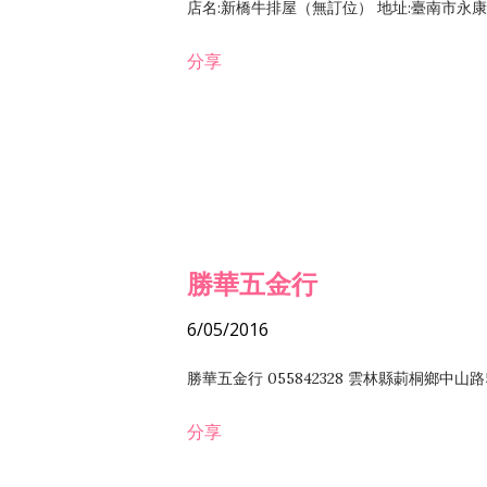
店名:新橋牛排屋（無訂位） 地址:臺南市永康區復
分享
勝華五金行
6/05/2016
勝華五金行 055842328 雲林縣莿桐鄉中山路
分享