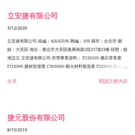
令非禁止或限制之業務 F102030 菸酒批發業 F203020 菸酒零售
立安捷有限公司
業 F401171 酒類輸入業
3/12/2020
立安捷有限公司 統編：42642596 郵編：106 縣市：台北市 鄉
鎮：大安區 地址：臺北市大安區復興南路2段237號13樓 狀態：核
准設立 立安捷有限公司 所營事業資料： F215020 礦石零售業
F111090 建材批發業 C901060 耐火材料製造業 F211010 建材零
售業 C901070 石材製品製造業 F115020 礦石批發業 C901030
分享
閱讀完整內容
水泥製造業 C901050 水泥及混凝土製品製造業 C901040 預拌混
凝土製造業 E599010 配管工程業 E603110 冷作工程業 E603120
噴砂工程業 E801010 室內裝潢業 E901010 油漆工程業 E903010
防蝕、防銹工程業 EZ99990 其他工程業 F102170 食品什貨批發
捷元股份有限公司
業 F106020 日常用品批發業 F108031 醫療器材批發業 F108040
化粧品批發業 F203010 食品什貨、飲料零售業 F206020 日常用
8/15/2019
品零售業 F208031 醫療器材零售業 F208040 化粧品零售業