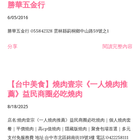
勝華五金行
6/05/2016
勝華五金行 055842328 雲林縣莿桐鄉中山路59號之1
分享
閱讀完整內容
【台中美食】燒肉壹宗《一人燒肉推
薦》益民商圈必吃燒肉
8/18/2025
店名:燒肉壹宗《一人燒肉推薦》益民商圈必吃燒肉｜個人燒肉套
餐｜平價燒肉｜高cp值燒肉｜隱藏版燒肉｜聚會包場首選｜多元
支付免服務費 地址:台中市北區錦南街19號1樓 電話:0422258111