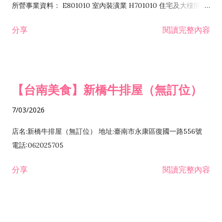
所營事業資料： E801010 室內裝潢業 H701010 住宅及大樓開發
租售業 H701040 特定專業區開發業 H701060 新市鎮、新社區開
分享
閱讀完整內容
發業 H703090 不動產買賣業 H703100 不動產租賃業 I503010
景觀、室內設計業 ZZ99999 除許可業務外，得經營法令非禁止
或限制之業務
【台南美食】新橋牛排屋（無訂位）
7/03/2026
店名:新橋牛排屋（無訂位） 地址:臺南市永康區復國一路556號
電話:062025705
分享
閱讀完整內容