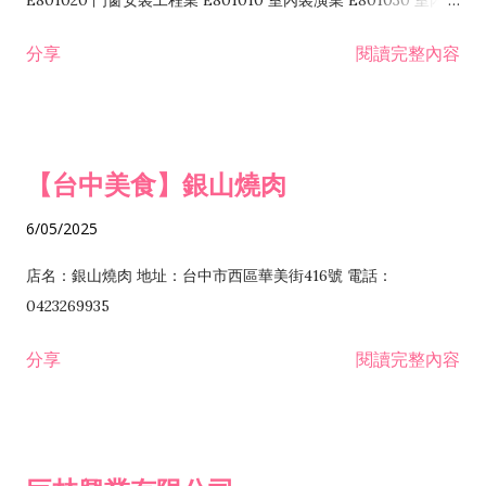
E801020 門窗安裝工程業 E801010 室內裝潢業 E801030 室內輕
諮詢顧問業 I301010 資訊軟體服務業 I301020 資料處理服務業
鋼架工程業 E801040 玻璃安裝工程業 E801070 廚具、衛浴設備
分享
閱讀完整內容
I301030 電子資訊供應服務業 I401010 一般廣告服務業 I501010
安裝工程業 F206020 日常用品零售業 F206040 水器材料零售業
產品設計業 IE01010 電信業務門號代辦業 IZ06010 理貨包裝業
F206060 祭祀用品零售業 F207030 清潔用品零售業 F211010 建
IZ09010 管理系統驗證業 IZ12010 人力派遣業 IZ13010 網路認
材零售業 F213010 電器零售業 F213030 電腦及事務性機器設備
證服務業 IZ15010 市場研究及民意調查業 IZ99990 其他工商服
零售業 F217010 消防安全設備零售業 F218010 資訊軟體零售業
【台中美食】銀山燒肉
務業 J399010 軟體出版業 J601010 藝文服務業 J602010 演藝活
H701010 住宅及大樓開發租售業 H701020 工業廠房開發租售業
動業 J701040 休閒活動場館業 J802010 運動訓練業 JA02010 電
H701050 投資興建公共建設業 H701060 新市鎮、新社區開發業
6/05/2025
器及電子產品修理業 JB01010 會議及展覽服務業 JD01010 工商
H701070 區段徵收及市地重劃代辦業 H701090 都市更新整建維
徵信服務業 JE01010 租賃業 E801010 室內裝潢業 E603010 電
護業 H702010 建築經理業 H703090 不動產買賣業 H703100 不
店名：銀山燒肉 地址：台中市西區華美街416號 電話：
纜安裝工程業 EZ05010 儀器、儀表安裝工程業 F102030 菸酒批
動產租賃業 I103060 管理顧問業 I199990 其他顧問服務業
0423269935
發業 F10...
I301010 資訊軟體服務業 I301020 資料處理服務業 I301030 電子
分享
閱讀完整內容
資訊供應服務業 IF01010 消防安全設備檢修業 JZ99050 仲介服
務業 JZ99990 未分類其他服務業 F201070 花卉零售業 F203010
食品什貨、飲料零售業 F204110 布疋、衣著、鞋、帽、傘、服飾
品零售業 F207200 化學原料零售業 F209060 文教、樂器、育樂