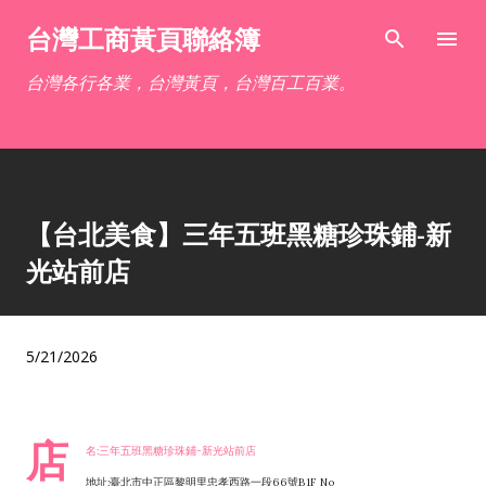
跳到主要內容
台灣工商黃頁聯絡簿
台灣各行各業，台灣黃頁，台灣百工百業。
【台北美食】三年五班黑糖珍珠鋪-新
光站前店
5/21/2026
店
名:三年五班黑糖珍珠鋪-新光站前店
地址:臺北市中正區黎明里忠孝西路一段66號B1F No