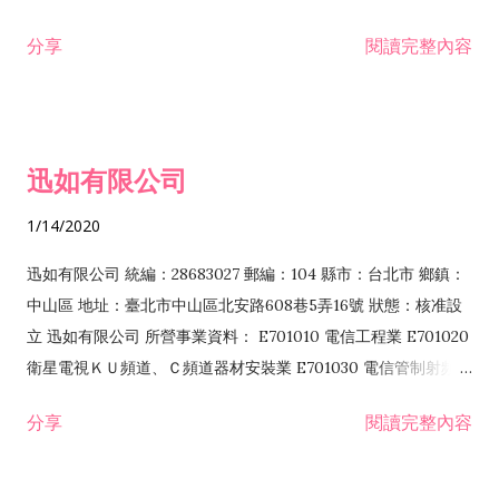
分享
閱讀完整內容
迅如有限公司
1/14/2020
迅如有限公司 統編：28683027 郵編：104 縣市：台北市 鄉鎮：
中山區 地址：臺北市中山區北安路608巷5弄16號 狀態：核准設
立 迅如有限公司 所營事業資料： E701010 電信工程業 E701020
衛星電視ＫＵ頻道、Ｃ頻道器材安裝業 E701030 電信管制射頻器
材裝設工程業 E801010 室內裝潢業 EZ05010 儀器、儀表安裝工
分享
閱讀完整內容
程業 I102010 投資顧問業 I301010 資訊軟體服務業 I301030 電
子資訊供應服務業 F113070 電信器材批發業 F118010 資訊軟體
批發業 F401010 國際貿易業 ZZ99999 除許可業務外，得經營法