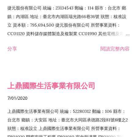
F399040 無店面零售業 F399990 其他綜合零售業 F401010 國
捷元股份有限公司 統編：23134543 郵編：114 縣市：台北市 鄉
際貿易業 ZZ99999 除許可業務外，得經營法令非禁止或限制之
鎮：內湖區 地址：臺北市內湖區瑞光路66巷36號 狀態：核准設
業務
立 資本額：795,694,500 捷元股份有限公司 所營事業資料：
CC01120 資料儲存媒體製造及複製業 CC01990 其他電機及電子
機械器材製造業 CB01020 事務機器製造業 E601020 電器安裝業
分享
閱讀完整內容
CC01050 資料儲存及處理設備製造業 CC01060 有線通信機械器
材製造業 E605010 電腦設備安裝業 CC01070 無線通信機械器材
製造業 F113020 電器批發業 E701010 電信工程業 CC01080 電
子零組件製造業 CC01110 電腦及其週邊設備製造業 F113050 電
上鼎國際生活事業有限公司
腦及事務性機器設備批發業 F113070 電信器材批發業 F118010
資訊軟體批發業 F119010 電子材料批發業 F213010 電器零售業
7/01/2020
F213030 電腦及事務性機器設備零售業 F213060 電信器材零售
業 F218010 資訊軟體零售業 F219010 電子材料零售業 F399990
上鼎國際生活事業有限公司 統編：52280312 郵編：106 縣市：
其他綜合零售業 F399040 無店面零售業 F401010 國際貿易業
台北市 鄉鎮：大安區 地址：臺北市大同區承德路2段81號8樓之2
F601010 智慧財產權業 G801010 倉儲業 I102010 投資顧問業
狀態：核准設立 上鼎國際生活事業有限公司 所營事業資料：
I103060 管理顧問業 I199990 其他顧問服務業 I105010 藝術品