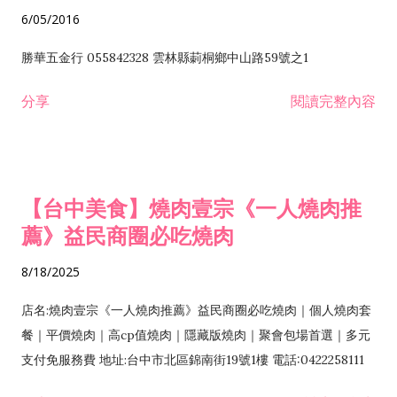
6/05/2016
勝華五金行 055842328 雲林縣莿桐鄉中山路59號之1
分享
閱讀完整內容
【台中美食】燒肉壹宗《一人燒肉推
薦》益民商圈必吃燒肉
8/18/2025
店名:燒肉壹宗《一人燒肉推薦》益民商圈必吃燒肉｜個人燒肉套
餐｜平價燒肉｜高cp值燒肉｜隱藏版燒肉｜聚會包場首選｜多元
支付免服務費 地址:台中市北區錦南街19號1樓 電話:0422258111