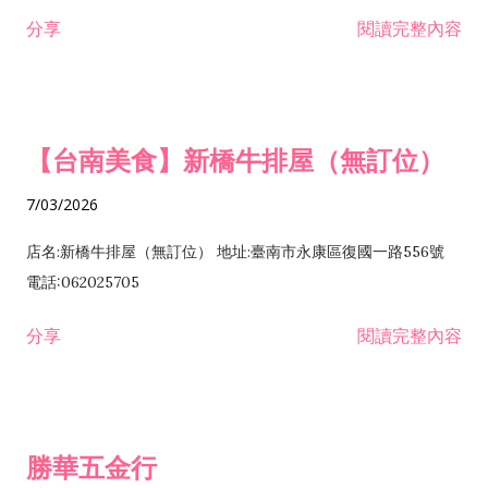
租售業 H701040 特定專業區開發業 H701060 新市鎮、新社區開
分享
閱讀完整內容
發業 H703090 不動產買賣業 H703100 不動產租賃業 I503010
景觀、室內設計業 ZZ99999 除許可業務外，得經營法令非禁止
或限制之業務
【台南美食】新橋牛排屋（無訂位）
7/03/2026
店名:新橋牛排屋（無訂位） 地址:臺南市永康區復國一路556號
電話:062025705
分享
閱讀完整內容
勝華五金行