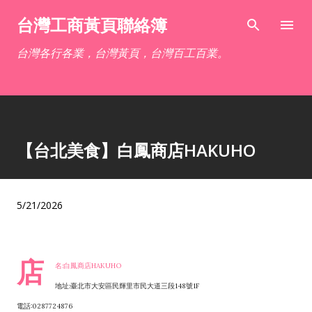
跳到主要內容
台灣工商黃頁聯絡簿
台灣各行各業，台灣黃頁，台灣百工百業。
【台北美食】白鳳商店HAKUHO
5/21/2026
店
名:白鳳商店HAKUHO
地址:臺北市大安區民輝里市民大道三段148號1F
電話:0287724876