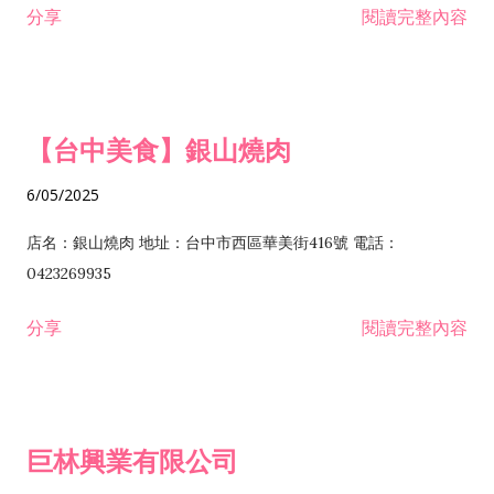
分享
閱讀完整內容
I301030 電子資訊供應服務業 I401010 一般廣告服務業 I501010
安裝工程業 F206020 日常用品零售業 F206040 水器材料零售業
產品設計業 IE01010 電信業務門號代辦業 IZ06010 理貨包裝業
F206060 祭祀用品零售業 F207030 清潔用品零售業 F211010 建
IZ09010 管理系統驗證業 IZ12010 人力派遣業 IZ13010 網路認
材零售業 F213010 電器零售業 F213030 電腦及事務性機器設備
證服務業 IZ15010 市場研究及民意調查業 IZ99990 其他工商服
零售業 F217010 消防安全設備零售業 F218010 資訊軟體零售業
【台中美食】銀山燒肉
務業 J399010 軟體出版業 J601010 藝文服務業 J602010 演藝活
H701010 住宅及大樓開發租售業 H701020 工業廠房開發租售業
動業 J701040 休閒活動場館業 J802010 運動訓練業 JA02010 電
H701050 投資興建公共建設業 H701060 新市鎮、新社區開發業
6/05/2025
器及電子產品修理業 JB01010 會議及展覽服務業 JD01010 工商
H701070 區段徵收及市地重劃代辦業 H701090 都市更新整建維
徵信服務業 JE01010 租賃業 E801010 室內裝潢業 E603010 電
護業 H702010 建築經理業 H703090 不動產買賣業 H703100 不
店名：銀山燒肉 地址：台中市西區華美街416號 電話：
纜安裝工程業 EZ05010 儀器、儀表安裝工程業 F102030 菸酒批
動產租賃業 I103060 管理顧問業 I199990 其他顧問服務業
0423269935
發業 F10...
I301010 資訊軟體服務業 I301020 資料處理服務業 I301030 電子
分享
閱讀完整內容
資訊供應服務業 IF01010 消防安全設備檢修業 JZ99050 仲介服
務業 JZ99990 未分類其他服務業 F201070 花卉零售業 F203010
食品什貨、飲料零售業 F204110 布疋、衣著、鞋、帽、傘、服飾
品零售業 F207200 化學原料零售業 F209060 文教、樂器、育樂
巨林興業有限公司
用品零售業 F215010 首飾及貴金屬零售業 F399040 無店面零售
業 F399990 其他綜合零售業 I301040 第三方支付服務業