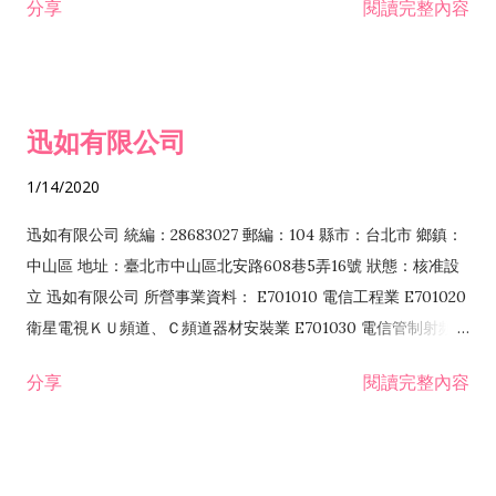
分享
閱讀完整內容
迅如有限公司
1/14/2020
迅如有限公司 統編：28683027 郵編：104 縣市：台北市 鄉鎮：
中山區 地址：臺北市中山區北安路608巷5弄16號 狀態：核准設
立 迅如有限公司 所營事業資料： E701010 電信工程業 E701020
衛星電視ＫＵ頻道、Ｃ頻道器材安裝業 E701030 電信管制射頻器
材裝設工程業 E801010 室內裝潢業 EZ05010 儀器、儀表安裝工
分享
閱讀完整內容
程業 I102010 投資顧問業 I301010 資訊軟體服務業 I301030 電
子資訊供應服務業 F113070 電信器材批發業 F118010 資訊軟體
批發業 F401010 國際貿易業 ZZ99999 除許可業務外，得經營法
令非禁止或限制之業務 F102030 菸酒批發業 F203020 菸酒零售