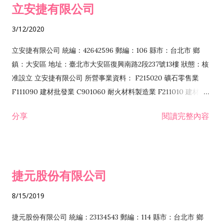
立安捷有限公司
業 F401171 酒類輸入業
3/12/2020
立安捷有限公司 統編：42642596 郵編：106 縣市：台北市 鄉
鎮：大安區 地址：臺北市大安區復興南路2段237號13樓 狀態：核
准設立 立安捷有限公司 所營事業資料： F215020 礦石零售業
F111090 建材批發業 C901060 耐火材料製造業 F211010 建材零
售業 C901070 石材製品製造業 F115020 礦石批發業 C901030
分享
閱讀完整內容
水泥製造業 C901050 水泥及混凝土製品製造業 C901040 預拌混
凝土製造業 E599010 配管工程業 E603110 冷作工程業 E603120
噴砂工程業 E801010 室內裝潢業 E901010 油漆工程業 E903010
防蝕、防銹工程業 EZ99990 其他工程業 F102170 食品什貨批發
捷元股份有限公司
業 F106020 日常用品批發業 F108031 醫療器材批發業 F108040
化粧品批發業 F203010 食品什貨、飲料零售業 F206020 日常用
8/15/2019
品零售業 F208031 醫療器材零售業 F208040 化粧品零售業
F399040 無店面零售業 F399990 其他綜合零售業 F401010 國
捷元股份有限公司 統編：23134543 郵編：114 縣市：台北市 鄉