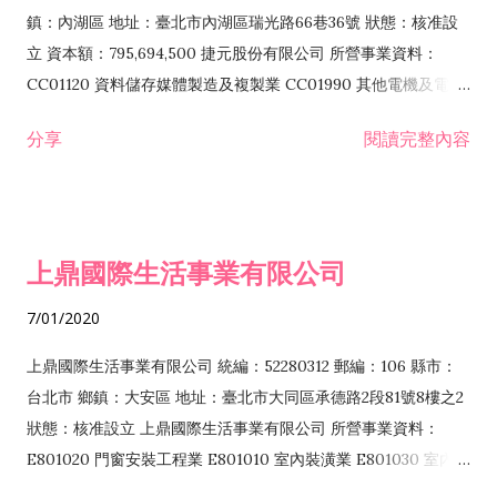
際貿易業 ZZ99999 除許可業務外，得經營法令非禁止或限制之
鎮：內湖區 地址：臺北市內湖區瑞光路66巷36號 狀態：核准設
業務
立 資本額：795,694,500 捷元股份有限公司 所營事業資料：
CC01120 資料儲存媒體製造及複製業 CC01990 其他電機及電子
機械器材製造業 CB01020 事務機器製造業 E601020 電器安裝業
分享
閱讀完整內容
CC01050 資料儲存及處理設備製造業 CC01060 有線通信機械器
材製造業 E605010 電腦設備安裝業 CC01070 無線通信機械器材
製造業 F113020 電器批發業 E701010 電信工程業 CC01080 電
子零組件製造業 CC01110 電腦及其週邊設備製造業 F113050 電
上鼎國際生活事業有限公司
腦及事務性機器設備批發業 F113070 電信器材批發業 F118010
資訊軟體批發業 F119010 電子材料批發業 F213010 電器零售業
7/01/2020
F213030 電腦及事務性機器設備零售業 F213060 電信器材零售
業 F218010 資訊軟體零售業 F219010 電子材料零售業 F399990
上鼎國際生活事業有限公司 統編：52280312 郵編：106 縣市：
其他綜合零售業 F399040 無店面零售業 F401010 國際貿易業
台北市 鄉鎮：大安區 地址：臺北市大同區承德路2段81號8樓之2
F601010 智慧財產權業 G801010 倉儲業 I102010 投資顧問業
狀態：核准設立 上鼎國際生活事業有限公司 所營事業資料：
I103060 管理顧問業 I199990 其他顧問服務業 I105010 藝術品
E801020 門窗安裝工程業 E801010 室內裝潢業 E801030 室內輕
諮詢顧問業 I301010 資訊軟體服務業 I301020 資料處理服務業
鋼架工程業 E801040 玻璃安裝工程業 E801070 廚具、衛浴設備