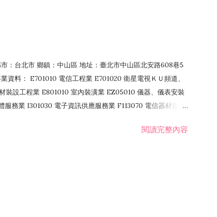
4 縣市：台北市 鄉鎮：中山區 地址：臺北市中山區北安路608巷5
資料： E701010 電信工程業 E701020 衛星電視ＫＵ頻道、
裝設工程業 E801010 室內裝潢業 EZ05010 儀器、儀表安裝
訊軟體服務業 I301030 電子資訊供應服務業 F113070 電信器材批發
 國際貿易業 ZZ99999 除許可業務外，得經營法令非禁止或限制之業
閱讀完整內容
業 F401171 酒類輸入業