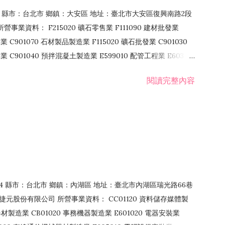
106 縣市：台北市 鄉鎮：大安區 地址：臺北市大安區復興南路2段
營事業資料： F215020 礦石零售業 F111090 建材批發業
業 C901070 石材製品製造業 F115020 礦石批發業 C901030
C901040 預拌混凝土製造業 E599010 配管工程業 E603110
 室內裝潢業 E901010 油漆工程業 E903010 防蝕、防銹工程業
閱讀完整內容
發業 F106020 日常用品批發業 F108031 醫療器材批發業
貨、飲料零售業 F206020 日常用品零售業 F208031 醫療器材零售
面零售業 F399990 其他綜合零售業 F401010 國際貿易業
止或限制之業務
：114 縣市：台北市 鄉鎮：內湖區 地址：臺北市內湖區瑞光路66巷
00 捷元股份有限公司 所營事業資料： CC01120 資料儲存媒體製
製造業 CB01020 事務機器製造業 E601020 電器安裝業