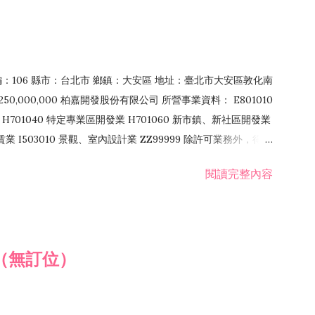
郵編：106 縣市：台北市 鄉鎮：大安區 地址：臺北市大安區敦化南
50,000,000 柏嘉開發股份有限公司 所營事業資料： E801010
H701040 特定專業區開發業 H701060 新市鎮、新社區開發業
租賃業 I503010 景觀、室內設計業 ZZ99999 除許可業務外，得經
閱讀完整內容
（無訂位）