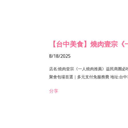
【台中美食】燒肉壹宗《
8/18/2025
店名:燒肉壹宗《一人燒肉推薦》益民商圈必
聚會包場首選｜多元支付免服務費 地址:台中市北區
分享