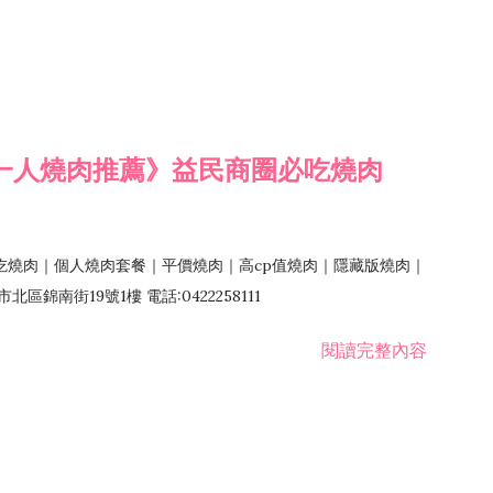
一人燒肉推薦》益民商圈必吃燒肉
吃燒肉｜個人燒肉套餐｜平價燒肉｜高cp值燒肉｜隱藏版燒肉｜
錦南街19號1樓 電話:0422258111
閱讀完整內容