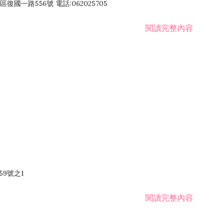
國一路556號 電話:062025705
閱讀完整內容
59號之1
閱讀完整內容