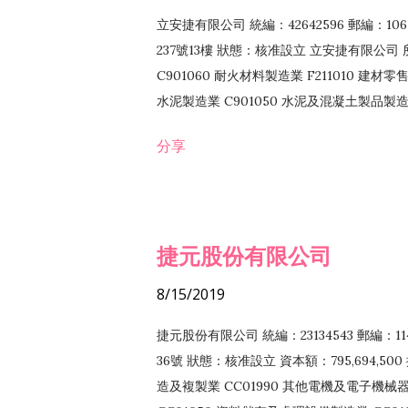
立安捷有限公司 統編：42642596 郵編：
237號13樓 狀態：核准設立 立安捷有限公司 所
C901060 耐火材料製造業 F211010 建材零售
水泥製造業 C901050 水泥及混凝土製品製造業 
冷作工程業 E603120 噴砂工程業 E801010
分享
EZ99990 其他工程業 F102170 食品什貨批
F108040 化粧品批發業 F203010 食品什
業 F208040 化粧品零售業 F399040 無店
ZZ99999 除許可業務外，得經營法令非禁
捷元股份有限公司
8/15/2019
捷元股份有限公司 統編：23134543 郵編
36號 狀態：核准設立 資本額：795,694,5
造及複製業 CC01990 其他電機及電子機械器材