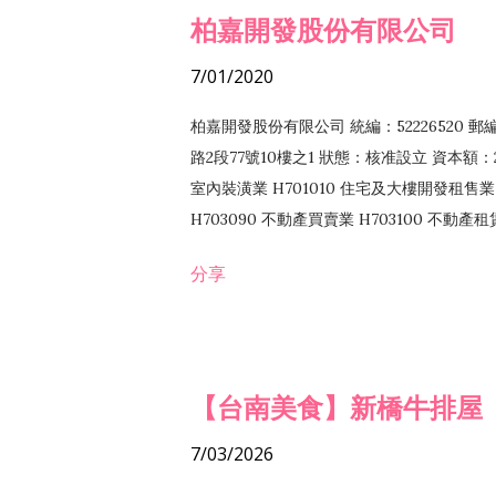
柏嘉開發股份有限公司
7/01/2020
柏嘉開發股份有限公司 統編：52226520 
路2段77號10樓之1 狀態：核准設立 資本額：2
室內裝潢業 H701010 住宅及大樓開發租售業 
H703090 不動產買賣業 H703100 不動產
營法令非禁止或限制之業務
分享
【台南美食】新橋牛排屋
7/03/2026