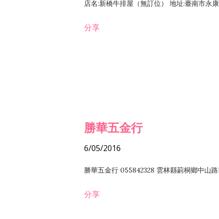
店名:新橋牛排屋（無訂位） 地址:臺南市永康區復
分享
勝華五金行
6/05/2016
勝華五金行 055842328 雲林縣莿桐鄉中山路
分享