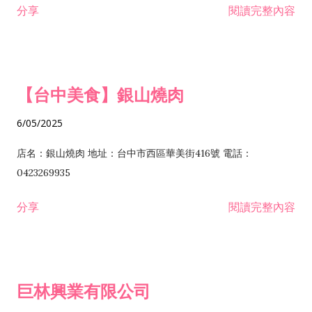
分享
閱讀完整內容
I301030 電子資訊供應服務業 I401010 一般廣告服務業 I501010
安裝工程業 F206020 日常用品零售業 F206040 水器材料零售業
產品設計業 IE01010 電信業務門號代辦業 IZ06010 理貨包裝業
F206060 祭祀用品零售業 F207030 清潔用品零售業 F211010 建
IZ09010 管理系統驗證業 IZ12010 人力派遣業 IZ13010 網路認
材零售業 F213010 電器零售業 F213030 電腦及事務性機器設備
證服務業 IZ15010 市場研究及民意調查業 IZ99990 其他工商服
零售業 F217010 消防安全設備零售業 F218010 資訊軟體零售業
【台中美食】銀山燒肉
務業 J399010 軟體出版業 J601010 藝文服務業 J602010 演藝活
H701010 住宅及大樓開發租售業 H701020 工業廠房開發租售業
動業 J701040 休閒活動場館業 J802010 運動訓練業 JA02010 電
H701050 投資興建公共建設業 H701060 新市鎮、新社區開發業
6/05/2025
器及電子產品修理業 JB01010 會議及展覽服務業 JD01010 工商
H701070 區段徵收及市地重劃代辦業 H701090 都市更新整建維
徵信服務業 JE01010 租賃業 E801010 室內裝潢業 E603010 電
護業 H702010 建築經理業 H703090 不動產買賣業 H703100 不
店名：銀山燒肉 地址：台中市西區華美街416號 電話：
纜安裝工程業 EZ05010 儀器、儀表安裝工程業 F102030 菸酒批
動產租賃業 I103060 管理顧問業 I199990 其他顧問服務業
0423269935
發業 F10...
I301010 資訊軟體服務業 I301020 資料處理服務業 I301030 電子
分享
閱讀完整內容
資訊供應服務業 IF01010 消防安全設備檢修業 JZ99050 仲介服
務業 JZ99990 未分類其他服務業 F201070 花卉零售業 F203010
食品什貨、飲料零售業 F204110 布疋、衣著、鞋、帽、傘、服飾
品零售業 F207200 化學原料零售業 F209060 文教、樂器、育樂
巨林興業有限公司
用品零售業 F215010 首飾及貴金屬零售業 F399040 無店面零售
業 F399990 其他綜合零售業 I301040 第三方支付服務業