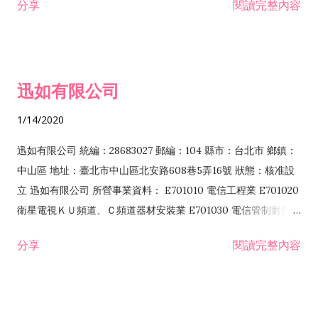
分享
閱讀完整內容
迅如有限公司
1/14/2020
迅如有限公司 統編：28683027 郵編：104 縣市：台北市 鄉鎮：
中山區 地址：臺北市中山區北安路608巷5弄16號 狀態：核准設
立 迅如有限公司 所營事業資料： E701010 電信工程業 E701020
衛星電視ＫＵ頻道、Ｃ頻道器材安裝業 E701030 電信管制射頻器
材裝設工程業 E801010 室內裝潢業 EZ05010 儀器、儀表安裝工
分享
閱讀完整內容
程業 I102010 投資顧問業 I301010 資訊軟體服務業 I301030 電
子資訊供應服務業 F113070 電信器材批發業 F118010 資訊軟體
批發業 F401010 國際貿易業 ZZ99999 除許可業務外，得經營法
令非禁止或限制之業務 F102030 菸酒批發業 F203020 菸酒零售