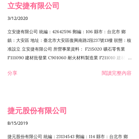
立安捷有限公司
業 F401171 酒類輸入業
3/12/2020
立安捷有限公司 統編：42642596 郵編：106 縣市：台北市 鄉
鎮：大安區 地址：臺北市大安區復興南路2段237號13樓 狀態：核
准設立 立安捷有限公司 所營事業資料： F215020 礦石零售業
F111090 建材批發業 C901060 耐火材料製造業 F211010 建材零
售業 C901070 石材製品製造業 F115020 礦石批發業 C901030
分享
閱讀完整內容
水泥製造業 C901050 水泥及混凝土製品製造業 C901040 預拌混
凝土製造業 E599010 配管工程業 E603110 冷作工程業 E603120
噴砂工程業 E801010 室內裝潢業 E901010 油漆工程業 E903010
防蝕、防銹工程業 EZ99990 其他工程業 F102170 食品什貨批發
捷元股份有限公司
業 F106020 日常用品批發業 F108031 醫療器材批發業 F108040
化粧品批發業 F203010 食品什貨、飲料零售業 F206020 日常用
8/15/2019
品零售業 F208031 醫療器材零售業 F208040 化粧品零售業
F399040 無店面零售業 F399990 其他綜合零售業 F401010 國
捷元股份有限公司 統編：23134543 郵編：114 縣市：台北市 鄉