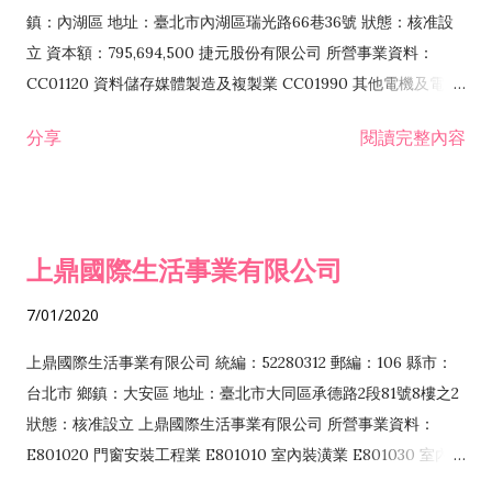
際貿易業 ZZ99999 除許可業務外，得經營法令非禁止或限制之
鎮：內湖區 地址：臺北市內湖區瑞光路66巷36號 狀態：核准設
業務
立 資本額：795,694,500 捷元股份有限公司 所營事業資料：
CC01120 資料儲存媒體製造及複製業 CC01990 其他電機及電子
機械器材製造業 CB01020 事務機器製造業 E601020 電器安裝業
分享
閱讀完整內容
CC01050 資料儲存及處理設備製造業 CC01060 有線通信機械器
材製造業 E605010 電腦設備安裝業 CC01070 無線通信機械器材
製造業 F113020 電器批發業 E701010 電信工程業 CC01080 電
子零組件製造業 CC01110 電腦及其週邊設備製造業 F113050 電
上鼎國際生活事業有限公司
腦及事務性機器設備批發業 F113070 電信器材批發業 F118010
資訊軟體批發業 F119010 電子材料批發業 F213010 電器零售業
7/01/2020
F213030 電腦及事務性機器設備零售業 F213060 電信器材零售
業 F218010 資訊軟體零售業 F219010 電子材料零售業 F399990
上鼎國際生活事業有限公司 統編：52280312 郵編：106 縣市：
其他綜合零售業 F399040 無店面零售業 F401010 國際貿易業
台北市 鄉鎮：大安區 地址：臺北市大同區承德路2段81號8樓之2
F601010 智慧財產權業 G801010 倉儲業 I102010 投資顧問業
狀態：核准設立 上鼎國際生活事業有限公司 所營事業資料：
I103060 管理顧問業 I199990 其他顧問服務業 I105010 藝術品
E801020 門窗安裝工程業 E801010 室內裝潢業 E801030 室內輕
諮詢顧問業 I301010 資訊軟體服務業 I301020 資料處理服務業
鋼架工程業 E801040 玻璃安裝工程業 E801070 廚具、衛浴設備