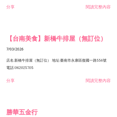
租售業 H701040 特定專業區開發業 H701060 新市鎮、新社區開
分享
閱讀完整內容
發業 H703090 不動產買賣業 H703100 不動產租賃業 I503010
景觀、室內設計業 ZZ99999 除許可業務外，得經營法令非禁止
或限制之業務
【台南美食】新橋牛排屋（無訂位）
7/03/2026
店名:新橋牛排屋（無訂位） 地址:臺南市永康區復國一路556號
電話:062025705
分享
閱讀完整內容
勝華五金行