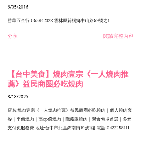
6/05/2016
勝華五金行 055842328 雲林縣莿桐鄉中山路59號之1
分享
閱讀完整內容
【台中美食】燒肉壹宗《一人燒肉推
薦》益民商圈必吃燒肉
8/18/2025
店名:燒肉壹宗《一人燒肉推薦》益民商圈必吃燒肉｜個人燒肉套
餐｜平價燒肉｜高cp值燒肉｜隱藏版燒肉｜聚會包場首選｜多元
支付免服務費 地址:台中市北區錦南街19號1樓 電話:0422258111