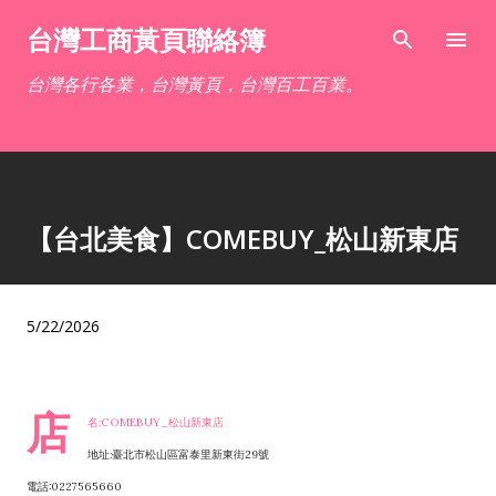
跳到主要內容
台灣工商黃頁聯絡簿
台灣各行各業，台灣黃頁，台灣百工百業。
【台北美食】COMEBUY_松山新東店
5/22/2026
店
名:COMEBUY_松山新東店
地址:臺北市松山區富泰里新東街29號
電話:0227565660