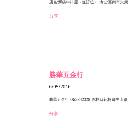
店名:新橋牛排屋（無訂位） 地址:臺南市永康區復
分享
勝華五金行
6/05/2016
勝華五金行 055842328 雲林縣莿桐鄉中山路
分享