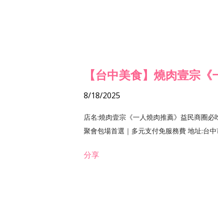
【台中美食】燒肉壹宗《
8/18/2025
店名:燒肉壹宗《一人燒肉推薦》益民商圈必
聚會包場首選｜多元支付免服務費 地址:台中市北區
分享