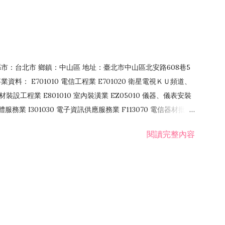
4 縣市：台北市 鄉鎮：中山區 地址：臺北市中山區北安路608巷5
資料： E701010 電信工程業 E701020 衛星電視ＫＵ頻道、
裝設工程業 E801010 室內裝潢業 EZ05010 儀器、儀表安裝
訊軟體服務業 I301030 電子資訊供應服務業 F113070 電信器材批發
 國際貿易業 ZZ99999 除許可業務外，得經營法令非禁止或限制之業
閱讀完整內容
業 F401171 酒類輸入業