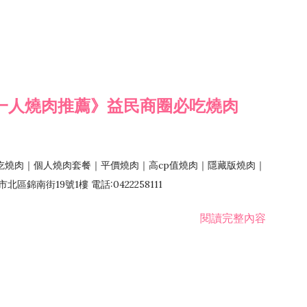
一人燒肉推薦》益民商圈必吃燒肉
吃燒肉｜個人燒肉套餐｜平價燒肉｜高cp值燒肉｜隱藏版燒肉｜
錦南街19號1樓 電話:0422258111
閱讀完整內容