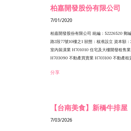
柏嘉開發股份有限公司
7/01/2020
柏嘉開發股份有限公司 統編：52226520 
路2段77號10樓之1 狀態：核准設立 資本額：2
室內裝潢業 H701010 住宅及大樓開發租售業 
H703090 不動產買賣業 H703100 不動產
營法令非禁止或限制之業務
分享
【台南美食】新橋牛排屋
7/03/2026