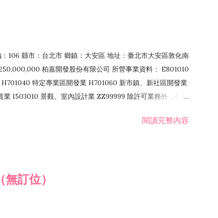
郵編：106 縣市：台北市 鄉鎮：大安區 地址：臺北市大安區敦化南
50,000,000 柏嘉開發股份有限公司 所營事業資料： E801010
H701040 特定專業區開發業 H701060 新市鎮、新社區開發業
租賃業 I503010 景觀、室內設計業 ZZ99999 除許可業務外，得經
閱讀完整內容
（無訂位）