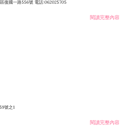
國一路556號 電話:062025705
閱讀完整內容
59號之1
閱讀完整內容