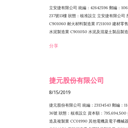
立安捷有限公司 統編：42642596 郵編：
237號13樓 狀態：核准設立 立安捷有限公司 所
C901060 耐火材料製造業 F211010 建材零售
水泥製造業 C901050 水泥及混凝土製品製造業 
冷作工程業 E603120 噴砂工程業 E801010
分享
EZ99990 其他工程業 F102170 食品什貨批
F108040 化粧品批發業 F203010 食品什
業 F208040 化粧品零售業 F399040 無店
ZZ99999 除許可業務外，得經營法令非禁
捷元股份有限公司
8/15/2019
捷元股份有限公司 統編：23134543 郵編
36號 狀態：核准設立 資本額：795,694,5
造及複製業 CC01990 其他電機及電子機械器材