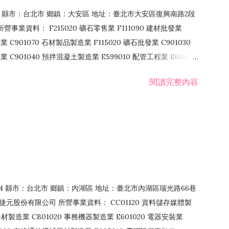
106 縣市：台北市 鄉鎮：大安區 地址：臺北市大安區復興南路2段
營事業資料： F215020 礦石零售業 F111090 建材批發業
業 C901070 石材製品製造業 F115020 礦石批發業 C901030
C901040 預拌混凝土製造業 E599010 配管工程業 E603110
 室內裝潢業 E901010 油漆工程業 E903010 防蝕、防銹工程業
閱讀完整內容
發業 F106020 日常用品批發業 F108031 醫療器材批發業
貨、飲料零售業 F206020 日常用品零售業 F208031 醫療器材零售
面零售業 F399990 其他綜合零售業 F401010 國際貿易業
止或限制之業務
：114 縣市：台北市 鄉鎮：內湖區 地址：臺北市內湖區瑞光路66巷
00 捷元股份有限公司 所營事業資料： CC01120 資料儲存媒體製
製造業 CB01020 事務機器製造業 E601020 電器安裝業