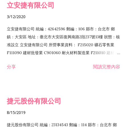
立安捷有限公司
業 F401171 酒類輸入業
3/12/2020
立安捷有限公司 統編：42642596 郵編：106 縣市：台北市 鄉
鎮：大安區 地址：臺北市大安區復興南路2段237號13樓 狀態：核
准設立 立安捷有限公司 所營事業資料： F215020 礦石零售業
F111090 建材批發業 C901060 耐火材料製造業 F211010 建材零
售業 C901070 石材製品製造業 F115020 礦石批發業 C901030
分享
閱讀完整內容
水泥製造業 C901050 水泥及混凝土製品製造業 C901040 預拌混
凝土製造業 E599010 配管工程業 E603110 冷作工程業 E603120
噴砂工程業 E801010 室內裝潢業 E901010 油漆工程業 E903010
防蝕、防銹工程業 EZ99990 其他工程業 F102170 食品什貨批發
捷元股份有限公司
業 F106020 日常用品批發業 F108031 醫療器材批發業 F108040
化粧品批發業 F203010 食品什貨、飲料零售業 F206020 日常用
8/15/2019
品零售業 F208031 醫療器材零售業 F208040 化粧品零售業
F399040 無店面零售業 F399990 其他綜合零售業 F401010 國
捷元股份有限公司 統編：23134543 郵編：114 縣市：台北市 鄉