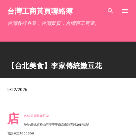
跳到主要內容
台灣工商黃頁聯絡簿
台灣各行各業，台灣黃頁，台灣百工百業。
【台北美食】李家傳統嫩豆花
5/22/2026
店
名:李家傳統嫩豆花
地址:臺北市松山區安平里南京東路五段291巷8號
電話:0227606606