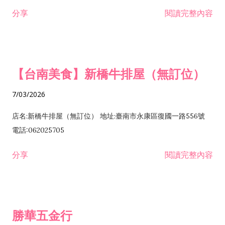
租售業 H701040 特定專業區開發業 H701060 新市鎮、新社區開
分享
閱讀完整內容
發業 H703090 不動產買賣業 H703100 不動產租賃業 I503010
景觀、室內設計業 ZZ99999 除許可業務外，得經營法令非禁止
或限制之業務
【台南美食】新橋牛排屋（無訂位）
7/03/2026
店名:新橋牛排屋（無訂位） 地址:臺南市永康區復國一路556號
電話:062025705
分享
閱讀完整內容
勝華五金行