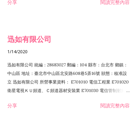
分享
閱讀完整內容
迅如有限公司
1/14/2020
迅如有限公司 統編：28683027 郵編：104 縣市：台北市 鄉鎮：
中山區 地址：臺北市中山區北安路608巷5弄16號 狀態：核准設
立 迅如有限公司 所營事業資料： E701010 電信工程業 E701020
衛星電視ＫＵ頻道、Ｃ頻道器材安裝業 E701030 電信管制射頻器
材裝設工程業 E801010 室內裝潢業 EZ05010 儀器、儀表安裝工
分享
閱讀完整內容
程業 I102010 投資顧問業 I301010 資訊軟體服務業 I301030 電
子資訊供應服務業 F113070 電信器材批發業 F118010 資訊軟體
批發業 F401010 國際貿易業 ZZ99999 除許可業務外，得經營法
令非禁止或限制之業務 F102030 菸酒批發業 F203020 菸酒零售