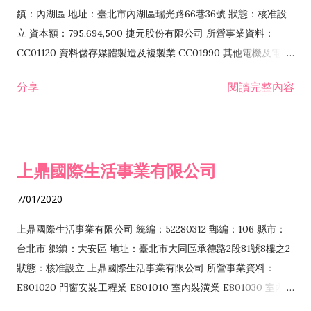
際貿易業 ZZ99999 除許可業務外，得經營法令非禁止或限制之
鎮：內湖區 地址：臺北市內湖區瑞光路66巷36號 狀態：核准設
業務
立 資本額：795,694,500 捷元股份有限公司 所營事業資料：
CC01120 資料儲存媒體製造及複製業 CC01990 其他電機及電子
機械器材製造業 CB01020 事務機器製造業 E601020 電器安裝業
分享
閱讀完整內容
CC01050 資料儲存及處理設備製造業 CC01060 有線通信機械器
材製造業 E605010 電腦設備安裝業 CC01070 無線通信機械器材
製造業 F113020 電器批發業 E701010 電信工程業 CC01080 電
子零組件製造業 CC01110 電腦及其週邊設備製造業 F113050 電
上鼎國際生活事業有限公司
腦及事務性機器設備批發業 F113070 電信器材批發業 F118010
資訊軟體批發業 F119010 電子材料批發業 F213010 電器零售業
7/01/2020
F213030 電腦及事務性機器設備零售業 F213060 電信器材零售
業 F218010 資訊軟體零售業 F219010 電子材料零售業 F399990
上鼎國際生活事業有限公司 統編：52280312 郵編：106 縣市：
其他綜合零售業 F399040 無店面零售業 F401010 國際貿易業
台北市 鄉鎮：大安區 地址：臺北市大同區承德路2段81號8樓之2
F601010 智慧財產權業 G801010 倉儲業 I102010 投資顧問業
狀態：核准設立 上鼎國際生活事業有限公司 所營事業資料：
I103060 管理顧問業 I199990 其他顧問服務業 I105010 藝術品
E801020 門窗安裝工程業 E801010 室內裝潢業 E801030 室內輕
諮詢顧問業 I301010 資訊軟體服務業 I301020 資料處理服務業
鋼架工程業 E801040 玻璃安裝工程業 E801070 廚具、衛浴設備