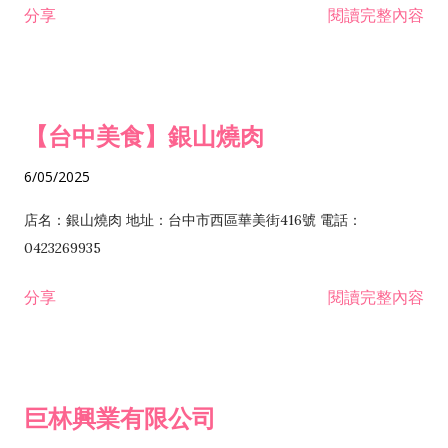
分享
閱讀完整內容
I301030 電子資訊供應服務業 I401010 一般廣告服務業 I501010
安裝工程業 F206020 日常用品零售業 F206040 水器材料零售業
產品設計業 IE01010 電信業務門號代辦業 IZ06010 理貨包裝業
F206060 祭祀用品零售業 F207030 清潔用品零售業 F211010 建
IZ09010 管理系統驗證業 IZ12010 人力派遣業 IZ13010 網路認
材零售業 F213010 電器零售業 F213030 電腦及事務性機器設備
證服務業 IZ15010 市場研究及民意調查業 IZ99990 其他工商服
零售業 F217010 消防安全設備零售業 F218010 資訊軟體零售業
【台中美食】銀山燒肉
務業 J399010 軟體出版業 J601010 藝文服務業 J602010 演藝活
H701010 住宅及大樓開發租售業 H701020 工業廠房開發租售業
動業 J701040 休閒活動場館業 J802010 運動訓練業 JA02010 電
H701050 投資興建公共建設業 H701060 新市鎮、新社區開發業
6/05/2025
器及電子產品修理業 JB01010 會議及展覽服務業 JD01010 工商
H701070 區段徵收及市地重劃代辦業 H701090 都市更新整建維
徵信服務業 JE01010 租賃業 E801010 室內裝潢業 E603010 電
護業 H702010 建築經理業 H703090 不動產買賣業 H703100 不
店名：銀山燒肉 地址：台中市西區華美街416號 電話：
纜安裝工程業 EZ05010 儀器、儀表安裝工程業 F102030 菸酒批
動產租賃業 I103060 管理顧問業 I199990 其他顧問服務業
0423269935
發業 F10...
I301010 資訊軟體服務業 I301020 資料處理服務業 I301030 電子
分享
閱讀完整內容
資訊供應服務業 IF01010 消防安全設備檢修業 JZ99050 仲介服
務業 JZ99990 未分類其他服務業 F201070 花卉零售業 F203010
食品什貨、飲料零售業 F204110 布疋、衣著、鞋、帽、傘、服飾
品零售業 F207200 化學原料零售業 F209060 文教、樂器、育樂
巨林興業有限公司
用品零售業 F215010 首飾及貴金屬零售業 F399040 無店面零售
業 F399990 其他綜合零售業 I301040 第三方支付服務業