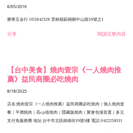
6/05/2016
勝華五金行 055842328 雲林縣莿桐鄉中山路59號之1
分享
閱讀完整內容
【台中美食】燒肉壹宗《一人燒肉推
薦》益民商圈必吃燒肉
8/18/2025
店名:燒肉壹宗《一人燒肉推薦》益民商圈必吃燒肉｜個人燒肉套
餐｜平價燒肉｜高cp值燒肉｜隱藏版燒肉｜聚會包場首選｜多元
支付免服務費 地址:台中市北區錦南街19號1樓 電話:0422258111