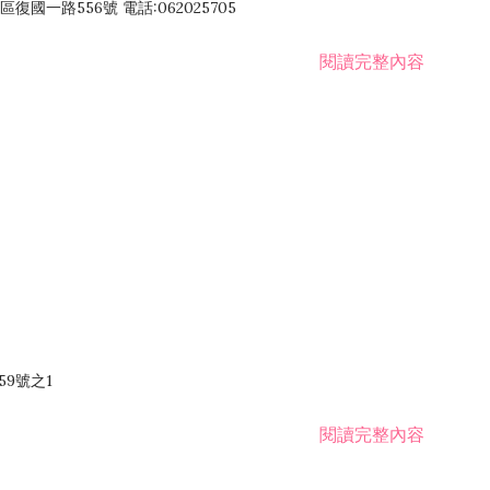
國一路556號 電話:062025705
閱讀完整內容
59號之1
閱讀完整內容