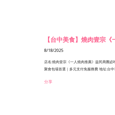
【台中美食】燒肉壹宗《
8/18/2025
店名:燒肉壹宗《一人燒肉推薦》益民商圈必
聚會包場首選｜多元支付免服務費 地址:台中市北區
分享