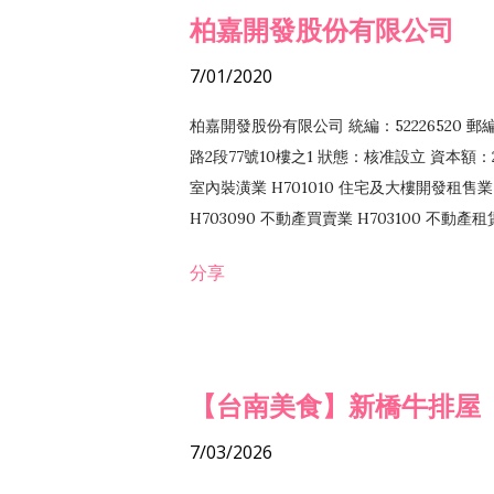
柏嘉開發股份有限公司
7/01/2020
柏嘉開發股份有限公司 統編：52226520 
路2段77號10樓之1 狀態：核准設立 資本額：2
室內裝潢業 H701010 住宅及大樓開發租售業 
H703090 不動產買賣業 H703100 不動產
營法令非禁止或限制之業務
分享
【台南美食】新橋牛排屋
7/03/2026