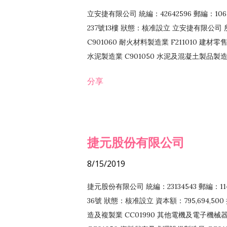
立安捷有限公司 統編：42642596 郵編：
237號13樓 狀態：核准設立 立安捷有限公司 所
C901060 耐火材料製造業 F211010 建材零售
水泥製造業 C901050 水泥及混凝土製品製造業 
冷作工程業 E603120 噴砂工程業 E801010
分享
EZ99990 其他工程業 F102170 食品什貨批
F108040 化粧品批發業 F203010 食品什
業 F208040 化粧品零售業 F399040 無店
ZZ99999 除許可業務外，得經營法令非禁
捷元股份有限公司
8/15/2019
捷元股份有限公司 統編：23134543 郵編
36號 狀態：核准設立 資本額：795,694,5
造及複製業 CC01990 其他電機及電子機械器材