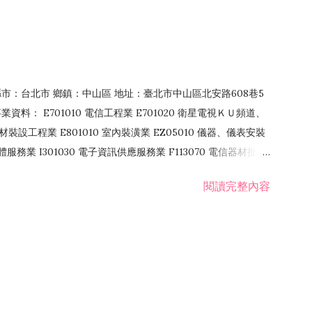
4 縣市：台北市 鄉鎮：中山區 地址：臺北市中山區北安路608巷5
資料： E701010 電信工程業 E701020 衛星電視ＫＵ頻道、
裝設工程業 E801010 室內裝潢業 EZ05010 儀器、儀表安裝
訊軟體服務業 I301030 電子資訊供應服務業 F113070 電信器材批發
 國際貿易業 ZZ99999 除許可業務外，得經營法令非禁止或限制之業
閱讀完整內容
業 F401171 酒類輸入業