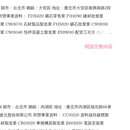
106 縣市：台北市 鄉鎮：大安區 地址：臺北市大安區復興南路2段
營事業資料： F215020 礦石零售業 F111090 建材批發業
業 C901070 石材製品製造業 F115020 礦石批發業 C901030
C901040 預拌混凝土製造業 E599010 配管工程業 E603110
 室內裝潢業 E901010 油漆工程業 E903010 防蝕、防銹工程業
閱讀完整內容
發業 F106020 日常用品批發業 F108031 醫療器材批發業
貨、飲料零售業 F206020 日常用品零售業 F208031 醫療器材零售
面零售業 F399990 其他綜合零售業 F401010 國際貿易業
止或限制之業務
：114 縣市：台北市 鄉鎮：內湖區 地址：臺北市內湖區瑞光路66巷
00 捷元股份有限公司 所營事業資料： CC01120 資料儲存媒體製
製造業 CB01020 事務機器製造業 E601020 電器安裝業