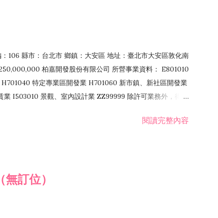
郵編：106 縣市：台北市 鄉鎮：大安區 地址：臺北市大安區敦化南
50,000,000 柏嘉開發股份有限公司 所營事業資料： E801010
H701040 特定專業區開發業 H701060 新市鎮、新社區開發業
租賃業 I503010 景觀、室內設計業 ZZ99999 除許可業務外，得經
閱讀完整內容
（無訂位）