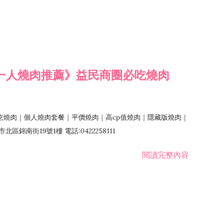
一人燒肉推薦》益民商圈必吃燒肉
吃燒肉｜個人燒肉套餐｜平價燒肉｜高cp值燒肉｜隱藏版燒肉｜
錦南街19號1樓 電話:0422258111
閱讀完整內容