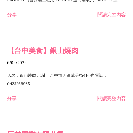
E801020 門窗安裝工程業 E801010 室內裝潢業 E801030 室內輕
諮詢顧問業 I301010 資訊軟體服務業 I301020 資料處理服務業
鋼架工程業 E801040 玻璃安裝工程業 E801070 廚具、衛浴設備
分享
閱讀完整內容
I301030 電子資訊供應服務業 I401010 一般廣告服務業 I501010
安裝工程業 F206020 日常用品零售業 F206040 水器材料零售業
產品設計業 IE01010 電信業務門號代辦業 IZ06010 理貨包裝業
F206060 祭祀用品零售業 F207030 清潔用品零售業 F211010 建
IZ09010 管理系統驗證業 IZ12010 人力派遣業 IZ13010 網路認
材零售業 F213010 電器零售業 F213030 電腦及事務性機器設備
證服務業 IZ15010 市場研究及民意調查業 IZ99990 其他工商服
零售業 F217010 消防安全設備零售業 F218010 資訊軟體零售業
【台中美食】銀山燒肉
務業 J399010 軟體出版業 J601010 藝文服務業 J602010 演藝活
H701010 住宅及大樓開發租售業 H701020 工業廠房開發租售業
動業 J701040 休閒活動場館業 J802010 運動訓練業 JA02010 電
H701050 投資興建公共建設業 H701060 新市鎮、新社區開發業
6/05/2025
器及電子產品修理業 JB01010 會議及展覽服務業 JD01010 工商
H701070 區段徵收及市地重劃代辦業 H701090 都市更新整建維
徵信服務業 JE01010 租賃業 E801010 室內裝潢業 E603010 電
護業 H702010 建築經理業 H703090 不動產買賣業 H703100 不
店名：銀山燒肉 地址：台中市西區華美街416號 電話：
纜安裝工程業 EZ05010 儀器、儀表安裝工程業 F102030 菸酒批
動產租賃業 I103060 管理顧問業 I199990 其他顧問服務業
0423269935
發業 F10...
I301010 資訊軟體服務業 I301020 資料處理服務業 I301030 電子
分享
閱讀完整內容
資訊供應服務業 IF01010 消防安全設備檢修業 JZ99050 仲介服
務業 JZ99990 未分類其他服務業 F201070 花卉零售業 F203010
食品什貨、飲料零售業 F204110 布疋、衣著、鞋、帽、傘、服飾
品零售業 F207200 化學原料零售業 F209060 文教、樂器、育樂