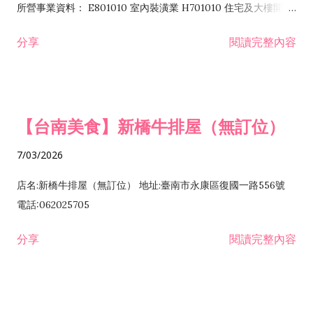
所營事業資料： E801010 室內裝潢業 H701010 住宅及大樓開發
租售業 H701040 特定專業區開發業 H701060 新市鎮、新社區開
分享
閱讀完整內容
發業 H703090 不動產買賣業 H703100 不動產租賃業 I503010
景觀、室內設計業 ZZ99999 除許可業務外，得經營法令非禁止
或限制之業務
【台南美食】新橋牛排屋（無訂位）
7/03/2026
店名:新橋牛排屋（無訂位） 地址:臺南市永康區復國一路556號
電話:062025705
分享
閱讀完整內容