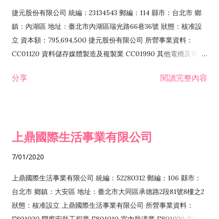
F399040 無店面零售業 F399990 其他綜合零售業 F401010 國
捷元股份有限公司 統編：23134543 郵編：114 縣市：台北市 鄉
際貿易業 ZZ99999 除許可業務外，得經營法令非禁止或限制之
鎮：內湖區 地址：臺北市內湖區瑞光路66巷36號 狀態：核准設
業務
立 資本額：795,694,500 捷元股份有限公司 所營事業資料：
CC01120 資料儲存媒體製造及複製業 CC01990 其他電機及電子
機械器材製造業 CB01020 事務機器製造業 E601020 電器安裝業
分享
閱讀完整內容
CC01050 資料儲存及處理設備製造業 CC01060 有線通信機械器
材製造業 E605010 電腦設備安裝業 CC01070 無線通信機械器材
製造業 F113020 電器批發業 E701010 電信工程業 CC01080 電
子零組件製造業 CC01110 電腦及其週邊設備製造業 F113050 電
上鼎國際生活事業有限公司
腦及事務性機器設備批發業 F113070 電信器材批發業 F118010
資訊軟體批發業 F119010 電子材料批發業 F213010 電器零售業
7/01/2020
F213030 電腦及事務性機器設備零售業 F213060 電信器材零售
業 F218010 資訊軟體零售業 F219010 電子材料零售業 F399990
上鼎國際生活事業有限公司 統編：52280312 郵編：106 縣市：
其他綜合零售業 F399040 無店面零售業 F401010 國際貿易業
台北市 鄉鎮：大安區 地址：臺北市大同區承德路2段81號8樓之2
F601010 智慧財產權業 G801010 倉儲業 I102010 投資顧問業
狀態：核准設立 上鼎國際生活事業有限公司 所營事業資料：
I103060 管理顧問業 I199990 其他顧問服務業 I105010 藝術品