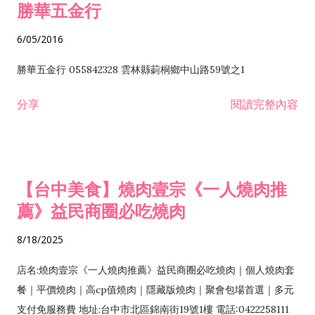
勝華五金行
6/05/2016
勝華五金行 055842328 雲林縣莿桐鄉中山路59號之1
分享
閱讀完整內容
【台中美食】燒肉壹宗《一人燒肉推
薦》益民商圈必吃燒肉
8/18/2025
店名:燒肉壹宗《一人燒肉推薦》益民商圈必吃燒肉｜個人燒肉套
餐｜平價燒肉｜高cp值燒肉｜隱藏版燒肉｜聚會包場首選｜多元
支付免服務費 地址:台中市北區錦南街19號1樓 電話:0422258111