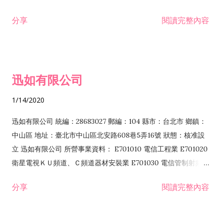
分享
閱讀完整內容
迅如有限公司
1/14/2020
迅如有限公司 統編：28683027 郵編：104 縣市：台北市 鄉鎮：
中山區 地址：臺北市中山區北安路608巷5弄16號 狀態：核准設
立 迅如有限公司 所營事業資料： E701010 電信工程業 E701020
衛星電視ＫＵ頻道、Ｃ頻道器材安裝業 E701030 電信管制射頻器
材裝設工程業 E801010 室內裝潢業 EZ05010 儀器、儀表安裝工
分享
閱讀完整內容
程業 I102010 投資顧問業 I301010 資訊軟體服務業 I301030 電
子資訊供應服務業 F113070 電信器材批發業 F118010 資訊軟體
批發業 F401010 國際貿易業 ZZ99999 除許可業務外，得經營法