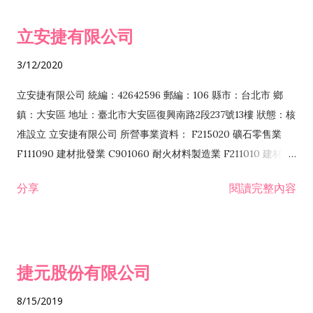
令非禁止或限制之業務 F102030 菸酒批發業 F203020 菸酒零售
立安捷有限公司
業 F401171 酒類輸入業
3/12/2020
立安捷有限公司 統編：42642596 郵編：106 縣市：台北市 鄉
鎮：大安區 地址：臺北市大安區復興南路2段237號13樓 狀態：核
准設立 立安捷有限公司 所營事業資料： F215020 礦石零售業
F111090 建材批發業 C901060 耐火材料製造業 F211010 建材零
售業 C901070 石材製品製造業 F115020 礦石批發業 C901030
分享
閱讀完整內容
水泥製造業 C901050 水泥及混凝土製品製造業 C901040 預拌混
凝土製造業 E599010 配管工程業 E603110 冷作工程業 E603120
噴砂工程業 E801010 室內裝潢業 E901010 油漆工程業 E903010
防蝕、防銹工程業 EZ99990 其他工程業 F102170 食品什貨批發
捷元股份有限公司
業 F106020 日常用品批發業 F108031 醫療器材批發業 F108040
化粧品批發業 F203010 食品什貨、飲料零售業 F206020 日常用
8/15/2019
品零售業 F208031 醫療器材零售業 F208040 化粧品零售業